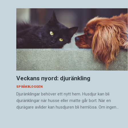
Veckans nyord: djuränkling
SPRÅKBLOGGEN
Djuränklingar behöver ett nytt hem. Husdjur kan bli
djuränklingar när husse eller matte går bort. När en
djurägare avlider kan husdjuren bli hemlösa. Om ingen…