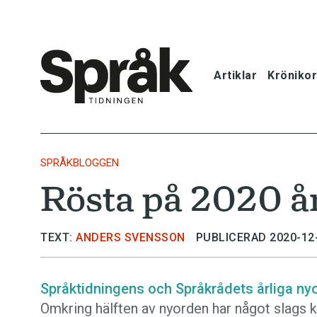
Artiklar
Krönikor
Hem
Artiklar
SPRÅKBLOGGEN
Rösta på 2020 år
Krönikor
Språkfrågor
TEXT:
ANDERS SVENSSON
PUBLICERAD 2020-12
Skrivtips
Språktidningens och Språkrådets årliga nyo
Omkring hälften av nyorden har något slags k
Bokrecensi