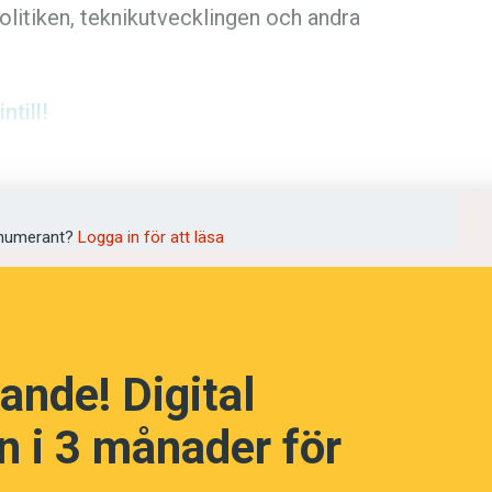
litiken, teknikutvecklingen och andra
ntill!
språkpolisen
ngen för 99 kronor!
rd
numerant?
Logga in för att läsa
a
ande! Digital
dningen digitalt
 i 3 månader för