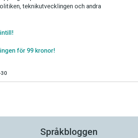
litiken, teknikutvecklingen och andra
ntill!
ngen för 99 kronor!
-30
Språkbloggen