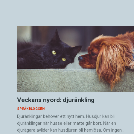
Veckans nyord: djuränkling
SPRÅKBLOGGEN
Djuränklingar behöver ett nytt hem. Husdjur kan bli
djuränklingar när husse eller matte går bort. När en
djurägare avlider kan husdjuren bli hemlösa. Om ingen…