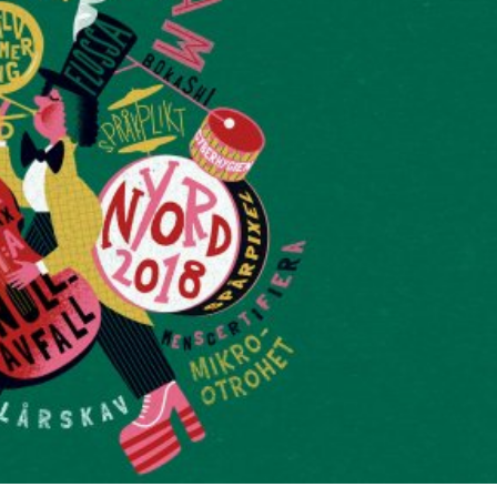
språkpolisen
rd
a
dningen digitalt