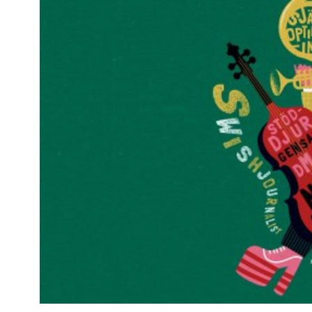
Kviss
Podden
Anmäl till 
Föreslå nyo
Annonsera
Prenumerer
Läs Språkti
Press