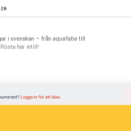
-28
gar i svenskan – från
aquafaba
till
Rösta här intill!
numerant?
Logga in för att läsa