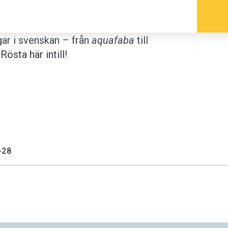
gar i svenskan – från
aquafaba
till
Rösta här intill!
-28