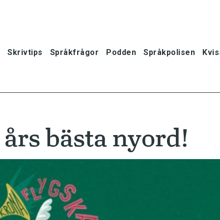
Skrivtips
Språkfrågor
Podden
Språkpolisen
Kvis
års bästa nyord!
oner