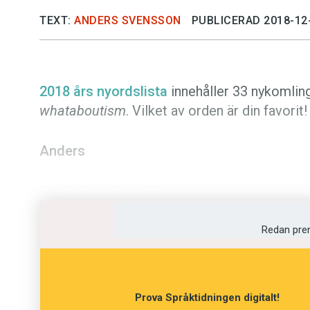
TEXT:
ANDERS SVENSSON
PUBLICERAD 2018-12
2018 års nyordslista
innehåller 33 nykomlin
whataboutism
. Vilket av orden är din favorit! 
Anders
Illustration: Jens Magnusson
Redan pre
Prova Språktidningen digitalt!