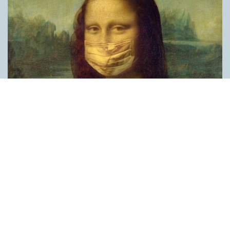
Covid, schmovid – rimmen som lättar upp i
pandemin
SPRÅKBLOGGEN
Corona, schmorona – covid, schmovid – pandemic,
schmandemic. Det kan se barnsligt ut, men den här sortens
lekfulla rim fyller en funktion, även bland vuxna. Det handlar om
reduplikationer, det vill säga när ett ord upprepas. I detta fall
inleder ett ”schm” eller ”shm” det upprepade ordet. ”Schm”-
rimmen kommer ursprungligen från jiddish, men har kommit att
användas mer allmänt i engelskan, särskilt i USA, bland annat
för att markera ironi, hån eller skepsis. Men enligt en studie på