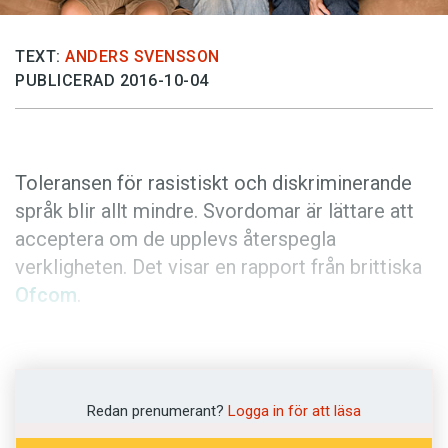
Anmäl till språkpolisen
Föreslå nyord
TEXT:
ANDERS SVENSSON
Annonsera
PUBLICERAD 2016-10-04
Prenumerera
Läs Språktidningen digitalt
Toleransen för rasistiskt och diskriminerande
Press
språk blir allt mindre. Svordomar är lättare att
acceptera om de upplevs återspegla
verkligheten. Det visar en rapport från brittiska
Ofcom
.
Ofcom är tillsynsmyndighet för sändningar i
bland annat radio och tv i Storbritannien.
Myndigheten genomför undersökningar där
Redan prenumerant?
Logga in för att läsa
publikens attityd till svordomar, könsord,