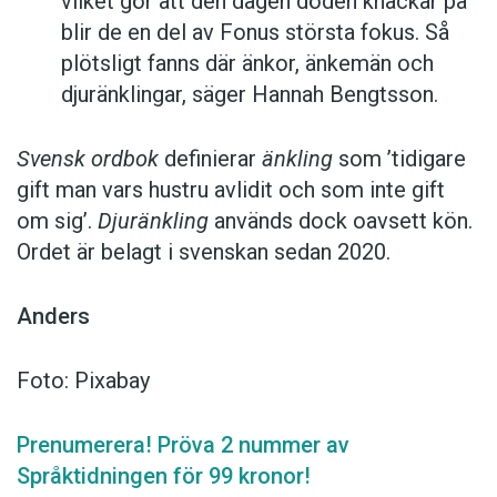
vilket gör att den dagen döden knackar på
blir de en del av Fonus största fokus. Så
plötsligt fanns där änkor, änkemän och
djuränklingar, säger Hannah Bengtsson.
Svensk ordbok
definierar
änkling
som ’tidigare
gift man vars hustru av­lidit och som inte gift
om sig’.
Djuränkling
används dock oavsett kön.
Ordet är belagt i svenskan sedan 2020.
Anders
Foto: Pixabay
Prenumerera! Pröva 2 nummer av
Språktidningen för 99 kronor!