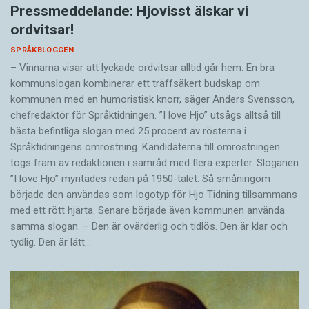
Pressmeddelande: Hjovisst älskar vi
ordvitsar!
SPRÅKBLOGGEN
– Vinnarna visar att lyckade ordvitsar alltid går hem. En bra
kommunslogan kombinerar ett träffsäkert budskap om
kommunen med en humoristisk knorr, säger Anders Svensson,
chefredaktör för Språktidningen. ”I love Hjo” utsågs alltså till
bästa befintliga slogan med 25 procent av rösterna i
Språktidningens omröstning. Kandidaterna till omröstningen
togs fram av redaktionen i samråd med flera experter. Sloganen
”I love Hjo” myntades redan på 1950-talet. Så småningom
började den användas som logotyp för Hjo Tidning tillsammans
med ett rött hjärta. Senare började även kommunen använda
samma slogan. – Den är ovärderlig och tidlös. Den är klar och
tydlig. Den är lätt…