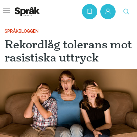
SPRÅKBLOGGEN
Rekordlåg tolerans mot
Hem
rasistiska uttryck
Artiklar
Krönikor
Språkfrågor
Skrivtips
Bokrecensioner
Kviss
Podden