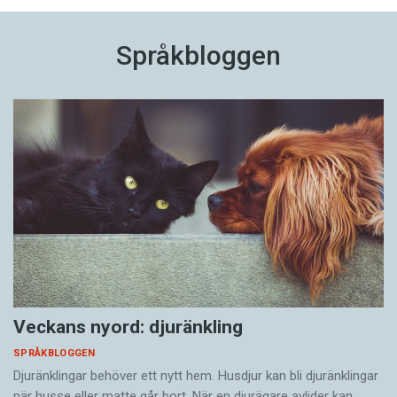
Språkbloggen
Veckans nyord: djuränkling
SPRÅKBLOGGEN
Djuränklingar behöver ett nytt hem. Husdjur kan bli djuränklingar
när husse eller matte går bort. När en djurägare avlider kan