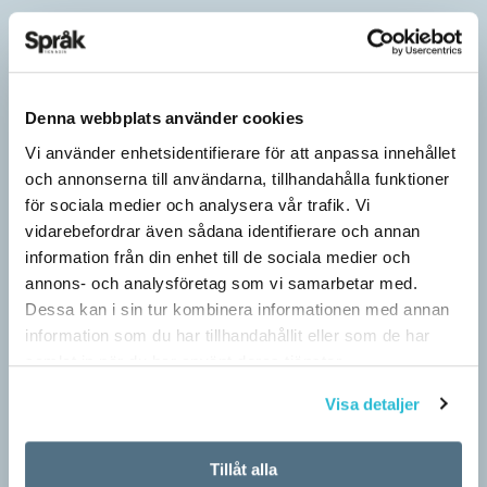
Denna webbplats använder cookies
Vi använder enhetsidentifierare för att anpassa innehållet
och annonserna till användarna, tillhandahålla funktioner
för sociala medier och analysera vår trafik. Vi
vidarebefordrar även sådana identifierare och annan
information från din enhet till de sociala medier och
annons- och analysföretag som vi samarbetar med.
Dessa kan i sin tur kombinera informationen med annan
information som du har tillhandahållit eller som de har
Särskolan byter namn
samlat in när du har använt deras tjänster.
SPRÅKBLOGGEN
Visa detaljer
Grundsärskola byter namn till anpassad grundskola och
gymnasiesärskolan till anpassad gymnasieskola. En som har
stor del i att detta namnbyte sker är artonåriga Leo Lust…
Tillåt alla