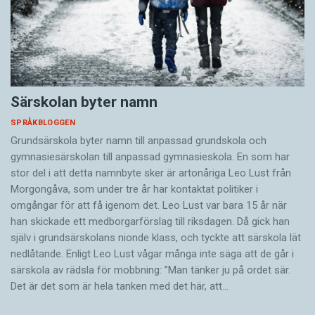
Särskolan byter namn
SPRÅKBLOGGEN
Grundsärskola byter namn till anpassad grundskola och
gymnasiesärskolan till anpassad gymnasieskola. En som har
stor del i att detta namnbyte sker är artonåriga Leo Lust från
Morgongåva, som under tre år har kontaktat politiker i
omgångar för att få igenom det. Leo Lust var bara 15 år när
han skickade ett medborgarförslag till riksdagen. Då gick han
själv i grundsärskolans nionde klass, och tyckte att särskola lät
nedlåtande. Enligt Leo Lust vågar många inte säga att de går i
särskola av rädsla för mobbning: ”Man tänker ju på ordet sär.
Det är det som är hela tanken med det här, att…