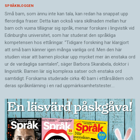
SPRÅKBLOGGEN
Små barn, som ännu inte kan tala, kan redan ha snappat upp
flerordiga fraser. Detta kan också vara skillnaden mellan hur
barn och vuxna tillägnar sig språk, menar forskare i lingvistik vid
Edinburghs universitet, som har studerat den språkliga
kompetensen hos ettåringar. ”Tidigare forskning har klargjort
att små barn känner igen många vanliga ord. Men den här
studien visar att barnen plockar upp mycket mer än enstaka ord
ur de vardagliga samtalen”, säger Barbora Skarabela, doktor i
lingvistik. Barnen lär sig komplexa satser och enstaka ord
samtidigt. Forskarna studerade cirka 40 barn i ettårsåldern och
deras språkinlärning i en rad uppmärksamhetstester.…