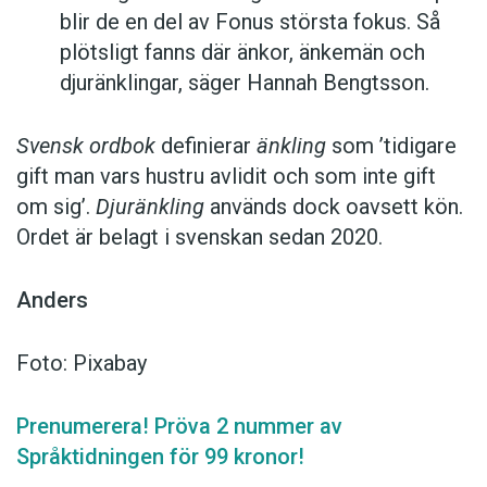
blir de en del av Fonus största fokus. Så
plötsligt fanns där änkor, änkemän och
djuränklingar, säger Hannah Bengtsson.
Svensk ordbok
definierar
änkling
som ’tidigare
gift man vars hustru av­lidit och som inte gift
om sig’.
Djuränkling
används dock oavsett kön.
Ordet är belagt i svenskan sedan 2020.
Anders
Foto: Pixabay
Prenumerera! Pröva 2 nummer av
Språktidningen för 99 kronor!