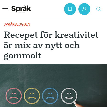
SPRÅKBLOGGEN
Recepet för kreativitet
Hem
är mix av nytt och
Artiklar
gammalt
Krönikor
Språkfrågor
Skrivtips
Bokrecensioner
Kviss
Podden