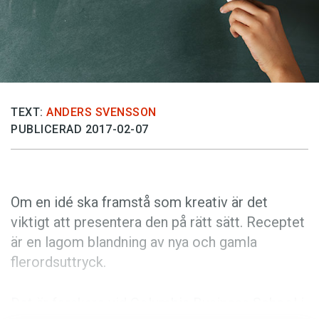
Anmäl till språkpolisen
Föreslå nyord
Annonsera
Prenumerera
Läs Språktidningen digitalt
TEXT:
ANDERS SVENSSON
PUBLICERAD 2017-02-07
Press
Om en idé ska framstå som kreativ är det
viktigt att presentera den på rätt sätt. Receptet
är en lagom blandning av nya och gamla
flerordsuttryck.
Det är forskare vid Columbia Business School i