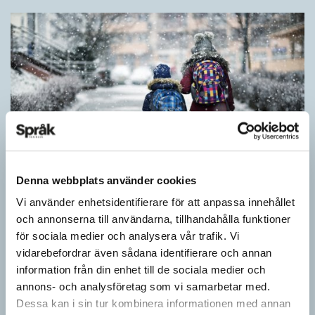
Denna webbplats använder cookies
Vi använder enhetsidentifierare för att anpassa innehållet
och annonserna till användarna, tillhandahålla funktioner
Särskolan byter namn
för sociala medier och analysera vår trafik. Vi
SPRÅKBLOGGEN
vidarebefordrar även sådana identifierare och annan
Grundsärskola byter namn till anpassad grundskola och
information från din enhet till de sociala medier och
gymnasiesärskolan till anpassad gymnasieskola. En som har
annons- och analysföretag som vi samarbetar med.
stor del i att detta namnbyte sker är artonåriga Leo Lust…
Dessa kan i sin tur kombinera informationen med annan