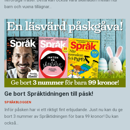
flerordiga fraser. Detta kan också vara skillnaden mellan hur
barn och vuxna tillägnar…
Ge bort Språktidningen till påsk!
SPRÅKBLOGGEN
Inför påsken har vi ett riktigt fint erbjudande. Just nu kan du ge
bort 3 nummer av Språktidningen för bara 99 kronor! Du kan
också…