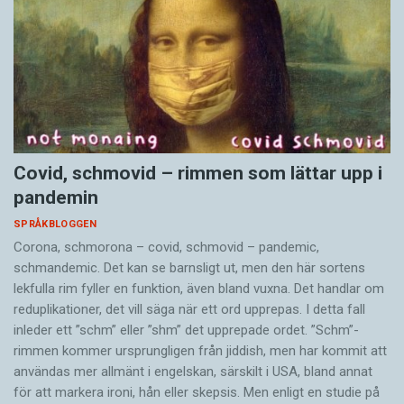
Covid, schmovid – rimmen som lättar upp i
pandemin
SPRÅKBLOGGEN
Corona, schmorona – covid, schmovid – pandemic,
schmandemic. Det kan se barnsligt ut, men den här sortens
lekfulla rim fyller en funktion, även bland vuxna. Det handlar om
reduplikationer, det vill säga när ett ord upprepas. I detta fall
inleder ett ”schm” eller ”shm” det upprepade ordet. ”Schm”-
rimmen kommer ursprungligen från jiddish, men har kommit att
användas mer allmänt i engelskan, särskilt i USA, bland annat
för att markera ironi, hån eller skepsis. Men enligt en studie på