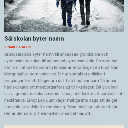
Särskolan byter namn
SPRÅKBLOGGEN
Grundsärskola byter namn till anpassad grundskola och
gymnasiesärskolan till anpassad gymnasieskola. En som har
stor del i att detta namnbyte sker är artonåriga Leo Lust från
Morgongåva, som under tre år har kontaktat politiker i
omgångar för att få igenom det. Leo Lust var bara 15 år när
han skickade ett medborgarförslag till riksdagen. Då gick han
själv i grundsärskolans nionde klass, och tyckte att särskola lät
nedlåtande. Enligt Leo Lust vågar många inte säga att de går i
särskola av rädsla för mobbning: ”Man tänker ju på ordet sär.
Det är det som är hela tanken med det här, att…