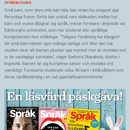
SPRÅKBLOGGEN
Små barn, som ännu inte kan tala, kan redan ha snappat upp
flerordiga fraser. Detta kan också vara skillnaden mellan hur
barn och vuxna tillägnar sig språk, menar forskare i lingvistik vid
Edinburghs universitet, som har studerat den språkliga
kompetensen hos ettåringar. ”Tidigare forskning har klargjort
att små barn känner igen många vanliga ord. Men den här
studien visar att barnen plockar upp mycket mer än enstaka ord
ur de vardagliga samtalen”, säger Barbora Skarabela, doktor i
lingvistik. Barnen lär sig komplexa satser och enstaka ord
samtidigt. Forskarna studerade cirka 40 barn i ettårsåldern och
deras språkinlärning i en rad uppmärksamhetstester.…