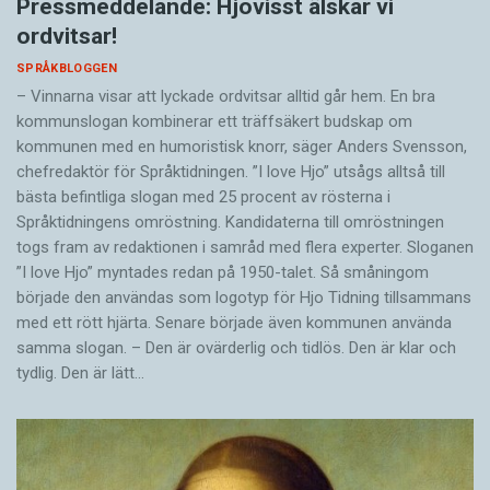
Pressmeddelande: Hjovisst älskar vi
ordvitsar!
SPRÅKBLOGGEN
– Vinnarna visar att lyckade ordvitsar alltid går hem. En bra
kommunslogan kombinerar ett träffsäkert budskap om
kommunen med en humoristisk knorr, säger Anders Svensson,
chefredaktör för Språktidningen. ”I love Hjo” utsågs alltså till
bästa befintliga slogan med 25 procent av rösterna i
Språktidningens omröstning. Kandidaterna till omröstningen
togs fram av redaktionen i samråd med flera experter. Sloganen
”I love Hjo” myntades redan på 1950-talet. Så småningom
började den användas som logotyp för Hjo Tidning tillsammans
med ett rött hjärta. Senare började även kommunen använda
samma slogan. – Den är ovärderlig och tidlös. Den är klar och
tydlig. Den är lätt…