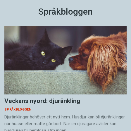
Språkbloggen
Veckans nyord: djuränkling
SPRÅKBLOGGEN
Djuränklingar behöver ett nytt hem. Husdjur kan bli djuränklingar
när husse eller matte går bort. När en djurägare avlider kan
husdjuren bli hemlösa. Om ingen…