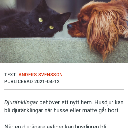
TEXT:
ANDERS SVENSSON
PUBLICERAD 2021-04-12
Djuränklingar
behöver ett nytt hem. Husdjur kan
bli djuränklingar när husse eller matte går bort.
När en djurägare avlider kan husdjuren bli