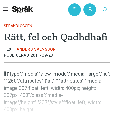
SPRÅKBLOGGEN
Rätt, fel och Qadhdhafi
Hem
TEXT:
ANDERS SVENSSON
Artiklar
PUBLICERAD 2011-09-23
Krönikor
Språkfrågor
[[{"type":"media","view_mode":"media_large","fid":
Skrivtips
"1260","attributes":{"alt":"","attributes":" media-
image 307 float: left; width: 400px; height:
Bokrecensioner
307px; 400","class":"media-
Kviss
image","height":"307","style":"float: left; width:
Podden
400px; height: