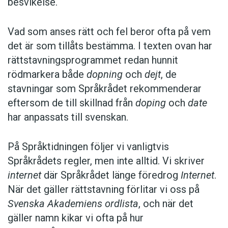
2009 räknade den amerikanska tv-kanalen
ABC
besvikelse.
till inte mindre än 112 olika stavningar som
förekom i inhemska medier.
Vad som anses rätt och fel beror ofta på vem
det är som tillåts bestämma. I texten ovan har
Anders
rättstavningsprogrammet redan hunnit
rödmarkera både
dopning
och
dejt
, de
Foto: Jesse B. Awalt/U.S. Navy
stavningar som Språkrådet rekommenderar
eftersom de till skillnad från
doping
och
date
har anpassats till svenskan.
På Språktidningen följer vi vanligtvis
Språkrådets regler, men inte alltid. Vi skriver
internet
där Språkrådet länge föredrog
Internet
.
När det gäller rättstavning förlitar vi oss på
Svenska Akademiens ordlista
, och när det
gäller namn kikar vi ofta på hur