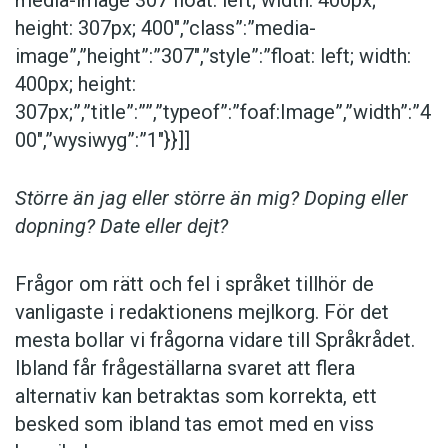
folkminnen och deras rekommendationer får
height: 307px; 400″,”class”:”media-
ofta stort genomslag, men den som ratar dem
image”,”height”:”307″,”style”:”float: left; width:
kan sova lugnt utan mardrömmar om
400px; height:
böteslappar för felaktigt språkbruk. Så
307px;”,”title”:””,”typeof”:”foaf:Image”,”width”:”4
Expressen skriver tvärt emot
00″,”wysiwyg”:”1″}}]]
rekommendationerna myndigheter och verk
gement (
rättsmedicinalverket
) och Fokus
Större än jag
eller
större än mig
?
Doping
eller
skriver partinamn utan versal
dopning
?
Date
eller
dejt
?
(
socialdemokraterna
). Och det är förstås rätt
och riktigt – åtminstone i Expressen och
Frågor om rätt och fel i språket tillhör de
Fokus.
vanligaste i redaktionens mejlkorg. För det
mesta bollar vi frågorna vidare till Språkrådet.
Nå. Trots de olika åsikterna om den före detta
Ibland får frågeställarna svaret att flera
libyske ledaren tycks stavningsutbudet i svensk
alternativ kan betraktas som korrekta, ett
press ändå vara förhållandevis begränsat. År
besked som ibland tas emot med en viss