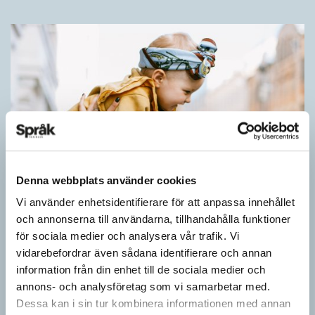
Denna webbplats använder cookies
Vi använder enhetsidentifierare för att anpassa innehållet
och annonserna till användarna, tillhandahålla funktioner
för sociala medier och analysera vår trafik. Vi
Barn lär sig komplexa satser tidigt
vidarebefordrar även sådana identifierare och annan
information från din enhet till de sociala medier och
SPRÅKBLOGGEN
annons- och analysföretag som vi samarbetar med.
Små barn, som ännu inte kan tala, kan redan ha snappat upp
Dessa kan i sin tur kombinera informationen med annan
flerordiga fraser. Detta kan också vara skillnaden mellan hur