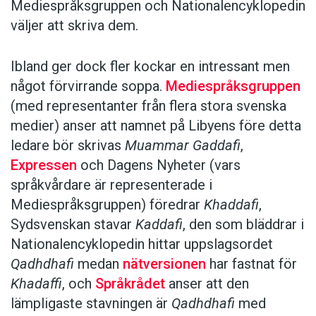
Mediespråksgruppen och Nationalencyklopedin
väljer att skriva dem.
Ibland ger dock fler kockar en intressant men
något förvirrande soppa.
Mediespråksgruppen
(med representanter från flera stora svenska
medier) anser att namnet på Libyens före detta
ledare bör skrivas
Muammar Gaddafi
,
Expressen
och Dagens Nyheter (vars
språkvårdare är representerade i
Mediespråksgruppen) föredrar
Khaddafi
,
Sydsvenskan stavar
Kaddafi
, den som bläddrar i
Nationalencyklopedin hittar uppslagsordet
Qadhdhafi
medan
nätversionen
har fastnat för
Khadaffi
, och
Språkrådet
anser att den
lämpligaste stavningen är
Qadhdhafi
med