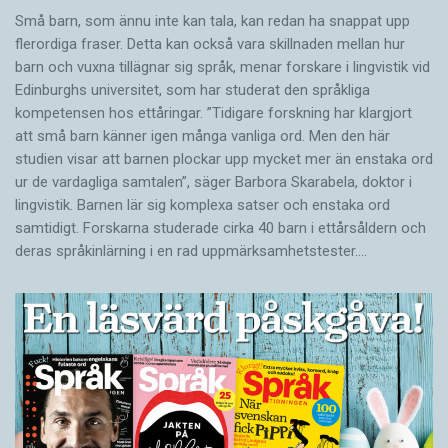
Små barn, som ännu inte kan tala, kan redan ha snappat upp
flerordiga fraser. Detta kan också vara skillnaden mellan hur
barn och vuxna tillägnar sig språk, menar forskare i lingvistik vid
Edinburghs universitet, som har studerat den språkliga
kompetensen hos ettåringar. ”Tidigare forskning har klargjort
att små barn känner igen många vanliga ord. Men den här
studien visar att barnen plockar upp mycket mer än enstaka ord
ur de vardagliga samtalen”, säger Barbora Skarabela, doktor i
lingvistik. Barnen lär sig komplexa satser och enstaka ord
samtidigt. Forskarna studerade cirka 40 barn i ettårsåldern och
deras språkinlärning i en rad uppmärksamhetstester.…