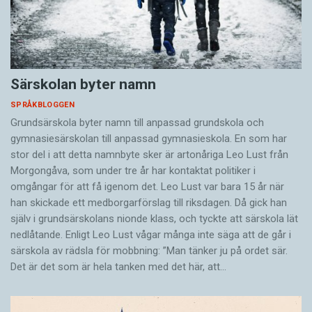
Särskolan byter namn
SPRÅKBLOGGEN
Grundsärskola byter namn till anpassad grundskola och
gymnasiesärskolan till anpassad gymnasieskola. En som har
stor del i att detta namnbyte sker är artonåriga Leo Lust från
Morgongåva, som under tre år har kontaktat politiker i
omgångar för att få igenom det. Leo Lust var bara 15 år när
han skickade ett medborgarförslag till riksdagen. Då gick han
själv i grundsärskolans nionde klass, och tyckte att särskola lät
nedlåtande. Enligt Leo Lust vågar många inte säga att de går i
särskola av rädsla för mobbning: ”Man tänker ju på ordet sär.
Det är det som är hela tanken med det här, att…