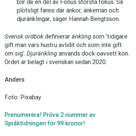
blir de en del av Fonus största fokus. Så
plötsligt fanns där änkor, änkemän och
djuränklingar, säger Hannah Bengtsson.
Svensk ordbok
definierar
änkling
som ’tidigare
gift man vars hustru av­lidit och som inte gift
om sig’.
Djuränkling
används dock oavsett kön.
Ordet är belagt i svenskan sedan 2020.
Anders
Foto: Pixabay
Prenumerera! Pröva 2 nummer av
Språktidningen för 99 kronor!