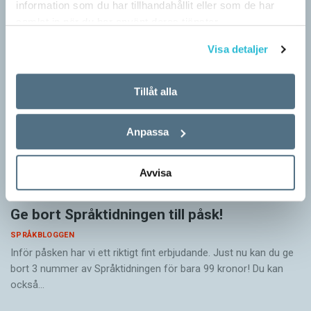
information som du har tillhandahållit eller som de har
barn och vuxna tillägnar…
samlat in när du har använt deras tjänster.
Visa detaljer
Tillåt alla
Anpassa
Avvisa
Ge bort Språktidningen till påsk!
SPRÅKBLOGGEN
Inför påsken har vi ett riktigt fint erbjudande. Just nu kan du ge
bort 3 nummer av Språktidningen för bara 99 kronor! Du kan
också…