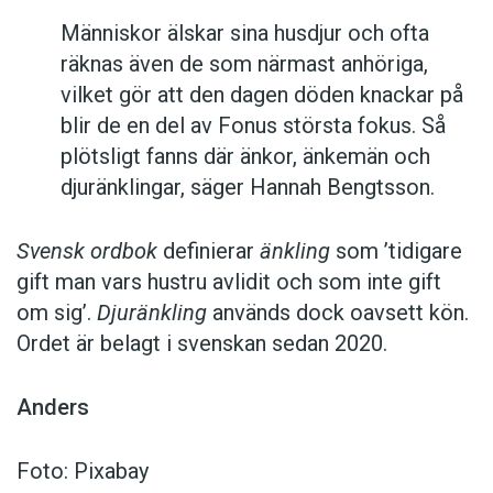
Människor älskar sina husdjur och ofta
räknas även de som närmast anhöriga,
vilket gör att den dagen döden knackar på
blir de en del av Fonus största fokus. Så
plötsligt fanns där änkor, änkemän och
djuränklingar, säger Hannah Bengtsson.
Svensk ordbok
definierar
änkling
som ’tidigare
gift man vars hustru av­lidit och som inte gift
om sig’.
Djuränkling
används dock oavsett kön.
Ordet är belagt i svenskan sedan 2020.
Anders
Foto: Pixabay