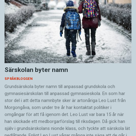
Särskolan byter namn
SPRÅKBLOGGEN
Grundsärskola byter namn till anpassad grundskola och
gymnasiesärskolan till anpassad gymnasieskola. En som har
stor del i att detta namnbyte sker är artonåriga Leo Lust från
Morgongåva, som under tre år har kontaktat politiker i
omgångar för att få igenom det. Leo Lust var bara 15 år när
han skickade ett medborgarförslag till riksdagen. Då gick han
själv i grundsärskolans nionde klass, och tyckte att särskola lät
nedlåtande. Enligt Leo Lust vågar många inte säga att de går i