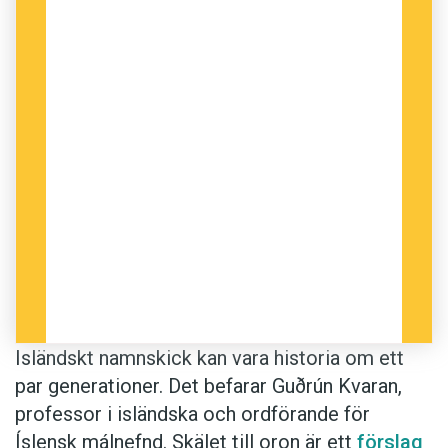
Men förslaget är både radikalt och
kontroversiellt. En som inte gillar det är Guðrún
Kvaran, professor i isländska vid Háskóli
Íslands och ordförande för Íslensk málnefnd,
som är Islands motsvarighet till Språkrådet.
Hon säger till
RÚV
att hon befarar att det
traditionella namnskicket kan vara historia om
ett par generationer:
Jag anser att det alltid är en stor förlust
när vi förlorar en viss del av språket, för jag
ser både på förnamn och namnsystemet
som en del av språket. Om denna tradition
Isländskt namnskick kan vara historia om ett
att uppkalla sig efter sin far eller mor
par generationer. Det befarar Guðrún Kvaran,
upphör, eller blir mycket begränsad, så
professor i isländska och ordförande för
anser jag att det är en stor skada för
Íslensk málnefnd. Skälet till oron är ett
förslag