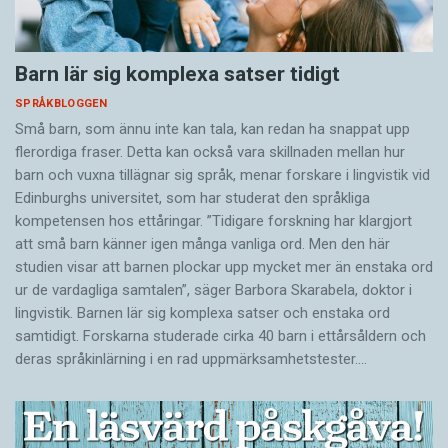
Barn lär sig komplexa satser tidigt
SPRÅKBLOGGEN
Små barn, som ännu inte kan tala, kan redan ha snappat upp
flerordiga fraser. Detta kan också vara skillnaden mellan hur
barn och vuxna tillägnar sig språk, menar forskare i lingvistik vid
Edinburghs universitet, som har studerat den språkliga
kompetensen hos ettåringar. ”Tidigare forskning har klargjort
att små barn känner igen många vanliga ord. Men den här
studien visar att barnen plockar upp mycket mer än enstaka ord
ur de vardagliga samtalen”, säger Barbora Skarabela, doktor i
lingvistik. Barnen lär sig komplexa satser och enstaka ord
samtidigt. Forskarna studerade cirka 40 barn i ettårsåldern och
deras språkinlärning i en rad uppmärksamhetstester.…