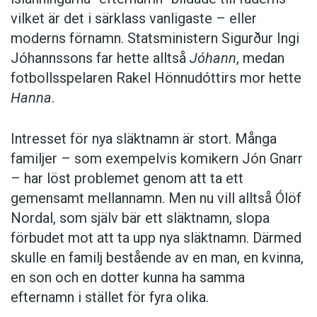
inte detta på andra områden?
vilket är det i särklass vanligaste – eller
moderns förnamn. Statsministern Sigurður Ingi
Jóhannssons far hette alltså
Jóhann
, medan
Förslaget går nu ut på remiss. Enligt Ólöf
fotbollsspelaren Rakel Hönnudóttirs mor hette
Nordal har hon i arbetet tagit hänsyn till att
Hanna
.
domstolar vid flera tillfällen har fastslagit att
individens rätt till sitt namn går före statens
intresse av att upprätthålla namnskicket.
Intresset för nya släktnamn är stort. Många
familjer – som exempelvis komikern Jón Gnarr
– har löst problemet genom att ta ett
Anders
gemensamt mellannamn. Men nu vill alltså Ólöf
Nordal, som själv bär ett släktnamn, slopa
Foto: Istockphoto
förbudet mot att ta upp nya släktnamn. Därmed
skulle en familj bestående av en man, en kvinna,
en son och en dotter kunna ha samma
efternamn i stället för fyra olika.