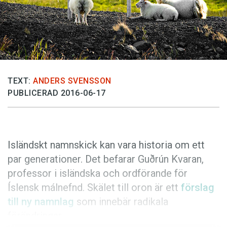
Anmäl till språkpolisen
Föreslå nyord
Annonsera
Prenumerera
Läs Språktidningen digitalt
TEXT:
ANDERS SVENSSON
PUBLICERAD 2016-06-17
Press
Isländskt namnskick kan vara historia om ett
par generationer. Det befarar Guðrún Kvaran,
professor i isländska och ordförande för
Íslensk málnefnd. Skälet till oron är ett
förslag
till ny namnlag
som innebär radikala
förändringar.