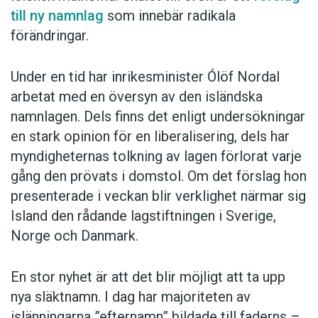
samhället.
till ny namnlag
som innebär radikala
förändringar.
Guðrún Kvarans oro gäller inte bara
namnskicket. Hon säger till RÚV att förslaget –
Under en tid har inrikesminister Ólöf Nordal
om det blir verklighet – skulle kunna förändra
arbetat med en översyn av den isländska
isländskan i grunden. Hennes oro gäller i
namnlagen. Dels finns det enligt undersökningar
synnerhet namn av utländskt ursprung som inte
en stark opinion för en liberalisering, dels har
behöver anpassas till isländskans kasussystem:
myndigheternas tolkning av lagen förlorat varje
gång den prövats i domstol. Om det förslag hon
presenterade i veckan blir verklighet närmar sig
Om de inte behöver böjas och tiden går
Island den rådande lagstiftningen i Sverige,
och dessa namn ökar, då är jag bekymrad
Norge och Danmark.
över att de kan ha inverkan på de isländska
namnen. Om det försvinner ett område och
där människor blir totalt förvirrade av
En stor nyhet är att det blir möjligt att ta upp
böjningarna, så frågar jag hur det blir efter
nya släktnamn. I dag har majoriteten av
två, tre eller fyra generationer. Överförs då
islänningarna ”efternamn” bildade till faderns –