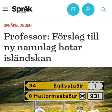
SPRÅKBLOGGEN
Professor: Förslag till
Hem
ny namnlag hotar
Artiklar
isländskan
Krönikor
Språkfrågor
Skrivtips
Bokrecensioner
Kviss
Podden