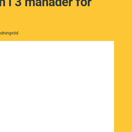
 i 3 månader för
april. Övriga pristagare i kategorin
gasinet Oostenrijk och den tyska
ndningstid.