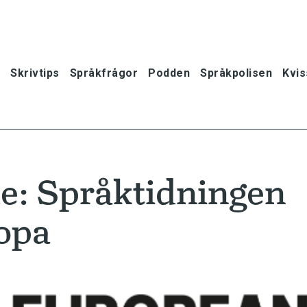
Skrivtips
Språkfrågor
Podden
Språkpolisen
Kvis
: Språktidningen
ropa
oner