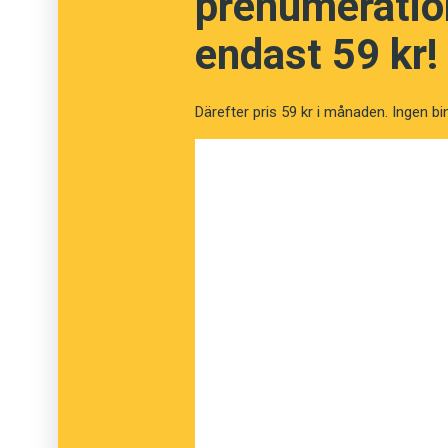
prenumeration
European Publishing Awards delas ut i Wien i 
endast 59 kr!
special interest är det nederländska resema
sticktidningen Sabrina Strickjournal.
Därefter pris 59 kr i månaden. Ingen bi
Kontaktperson:
Anders Svensson
Chefredaktör och ansvarig utgivare
anders@spraktidningen.se
076-868 58 24