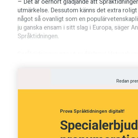
– Det är oerhört glädjande att Språktidningen
utmärkelse. Dessutom känns det extra roligt
något så ovanligt som en populärvetenskaplig
ju ganska ensam i sitt slag i Europa, säger 
Språktidningen.
Språktidningen ges ut av förlaget Vetenska
tidskrifterna Modern Psykologi och Populär
nyhetsmagasinet Fokus. På redaktionen arb
och redaktören Maria Arnstad. Agnes Dunder 
Redan pre
– Förra året bröt vi en långvarig trend med 
prenumeranter på den tryckta tidningen. Samtid
Prova Språktidningen digitalt!
också haft en stark början på annonsförsäljni
Specialerbjud
alla förutsättningar att bli ännu ett riktigt b
Svensson.