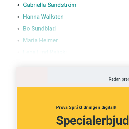
Gabriella Sandström
Kviss
Hanna Wallsten
Podden
Bo Sundblad
Maria Heimer
Anmäl till 
Lena Lind Palicki
Föreslå nyo
Sara Lövestam
Annonsera
Redan pre
Prenumerer
Läs Språkti
Prova Språktidningen digitalt!
Specialerbjud
Press