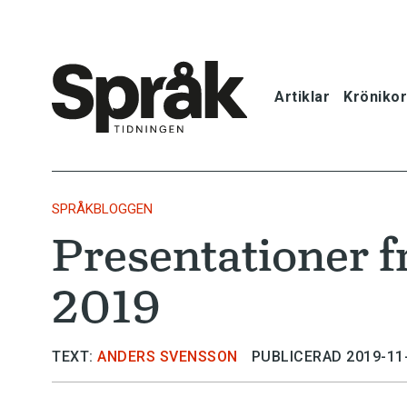
Artiklar
Krönikor
Hem
Artiklar
SPRÅKBLOGGEN
Presentationer f
Krönikor
2019
Språkfrågor
Skrivtips
TEXT:
ANDERS SVENSSON
PUBLICERAD 2019-11
Bokrecensi