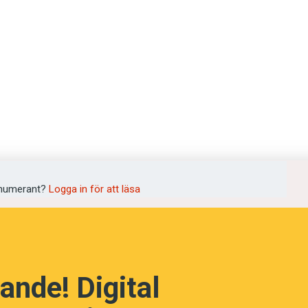
språkpolisen
rd
numerant?
Logga in för att läsa
a
dningen digitalt
ande! Digital