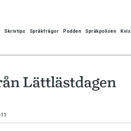
Skrivtips
Språkfrågor
Podden
Språkpolisen
Kvis
rån Lättlästdagen
-11
oner