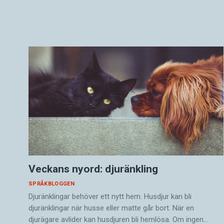
Veckans nyord: djuränkling
SPRÅKBLOGGEN
Djuränklingar behöver ett nytt hem. Husdjur kan bli
djuränklingar när husse eller matte går bort. När en
djurägare avlider kan husdjuren bli hemlösa. Om ingen…