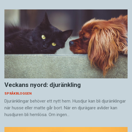
Veckans nyord: djuränkling
SPRÅKBLOGGEN
Djuränklingar behöver ett nytt hem. Husdjur kan bli djuränklingar
när husse eller matte går bort. När en djurägare avlider kan
husdjuren bli hemlösa. Om ingen…