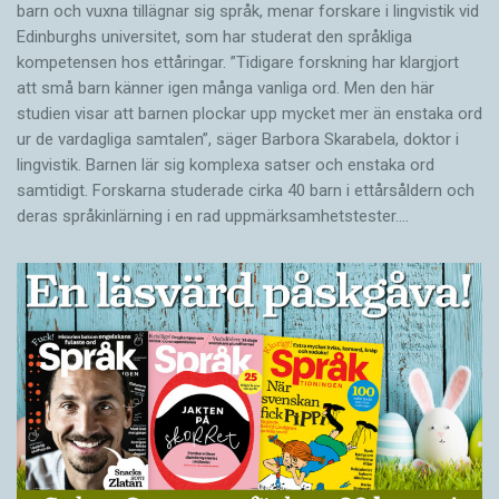
barn och vuxna tillägnar sig språk, menar forskare i lingvistik vid
Edinburghs universitet, som har studerat den språkliga
kompetensen hos ettåringar. ”Tidigare forskning har klargjort
att små barn känner igen många vanliga ord. Men den här
studien visar att barnen plockar upp mycket mer än enstaka ord
ur de vardagliga samtalen”, säger Barbora Skarabela, doktor i
lingvistik. Barnen lär sig komplexa satser och enstaka ord
samtidigt. Forskarna studerade cirka 40 barn i ettårsåldern och
deras språkinlärning i en rad uppmärksamhetstester.…