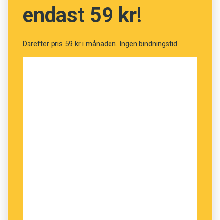
förvarning möter språket i böckerna och i
endast 59 kr!
större utsträckning tar efter de
populära karaktärernas språkbruk.
Därefter pris 59 kr i månaden. Ingen bindningstid.
Anders