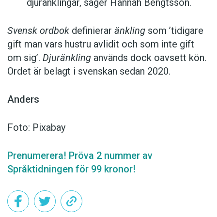
djuränklingar, säger Hannah Bengtsson.
Svensk ordbok
definierar
änkling
som ’tidigare
gift man vars hustru av­lidit och som inte gift
om sig’.
Djuränkling
används dock oavsett kön.
Ordet är belagt i svenskan sedan 2020.
Anders
Foto: Pixabay
Prenumerera! Pröva 2 nummer av
Språktidningen för 99 kronor!