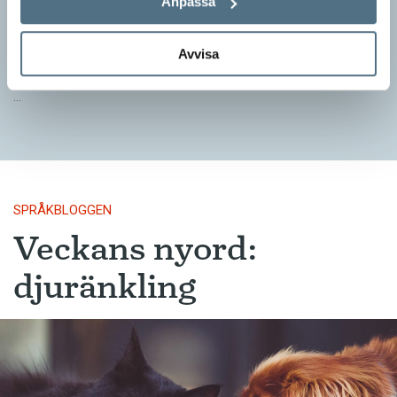
Anpassa
SPRÅKBLOGGEN
– Vinnarna visar att lyckade ordvitsar alltid går hem. En bra
Avvisa
kommunslogan kombinerar ett träffsäkert budskap om
kommunen med en humoristisk knorr, säger Anders Svensson,
…
SPRÅKBLOGGEN
Veckans nyord:
djuränkling