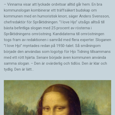
– Vinnarna visar att lyckade ordvitsar alltid går hem. En bra
kommunslogan kombinerar ett träffsäkert budskap om
kommunen med en humoristisk knorr, säger Anders Svensson,
chefredaktör för Språktidningen. ”I love Hjo” utsågs alltså till
bästa befintliga slogan med 25 procent av rösterna i
Språktidningens omröstning. Kandidaterna till omröstningen
togs fram av redaktionen i samråd med flera experter. Sloganen
”I love Hjo” myntades redan på 1950-talet. Så småningom
började den användas som logotyp för Hjo Tidning tillsammans
med ett rött hjärta. Senare började även kommunen använda
samma slogan. – Den är ovärderlig och tidlös. Den är klar och
tydlig. Den är lätt…