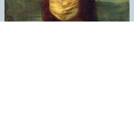
Covid, schmovid – rimmen som lättar upp i
pandemin
SPRÅKBLOGGEN
Corona, schmorona – covid, schmovid – pandemic,
schmandemic. Det kan se barnsligt ut, men den här sortens
lekfulla rim fyller en funktion, även bland vuxna. Det handlar om
reduplikationer, det vill säga när ett ord upprepas. I detta fall
inleder ett ”schm” eller ”shm” det upprepade ordet. ”Schm”-
rimmen kommer ursprungligen från jiddish, men har kommit att
användas mer allmänt i engelskan, särskilt i USA, bland annat
för att markera ironi, hån eller skepsis. Men enligt en studie på
Malmö universitet används den här sortens reduplikationer nu
ofta för att lätta upp stämningen under coronapandemin. ”När
vi hör hur dödssiffrorna stiger och…