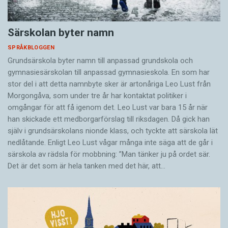
Särskolan byter namn
SPRÅKBLOGGEN
Grundsärskola byter namn till anpassad grundskola och
gymnasiesärskolan till anpassad gymnasieskola. En som har
stor del i att detta namnbyte sker är artonåriga Leo Lust från
Morgongåva, som under tre år har kontaktat politiker i
omgångar för att få igenom det. Leo Lust var bara 15 år när
han skickade ett medborgarförslag till riksdagen. Då gick han
själv i grundsärskolans nionde klass, och tyckte att särskola lät
nedlåtande. Enligt Leo Lust vågar många inte säga att de går i
särskola av rädsla för mobbning: ”Man tänker ju på ordet sär.
Det är det som är hela tanken med det här, att…