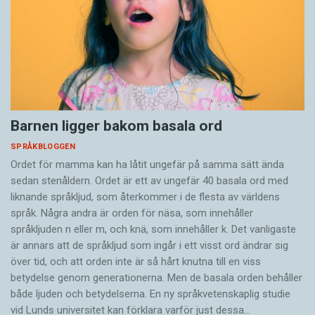
Barnen ligger bakom basala ord
SPRÅKBLOGGEN
Ordet för mamma kan ha låtit ungefär på samma sätt ända
sedan stenåldern. Ordet är ett av ungefär 40 basala ord med
liknande språkljud, som återkommer i de flesta av världens
språk. Några andra är orden för näsa, som innehåller
språkljuden n eller m, och knä, som innehåller k. Det vanligaste
är annars att de språkljud som ingår i ett visst ord ändrar sig
över tid, och att orden inte är så hårt knutna till en viss
betydelse genom generationerna. Men de basala orden behåller
både ljuden och betydelserna. En ny språkvetenskaplig studie
vid Lunds universitet kan förklara varför just dessa…