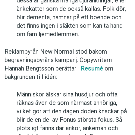
dessa är ganska många djuränklingar, eller
änkekatter som de också kallas. Folk dör,
blir dementa, hamnar på ett boende och
det finns ingen i släkten som kan ta hand
om familjemedlemmen.
Reklambyrån New Normal stod bakom
begravningsbyråns kampanj. Copywritern
Hannah Bengtsson berättar i
Resumé
om
bakgrunden till idén:
Människor älskar sina husdjur och ofta
räknas även de som närmast anhöriga,
vilket gör att den dagen döden knackar på
blir de en del av Fonus största fokus. Så
plötsligt fanns där änkor, änkemän och