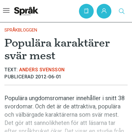
SPRÅKBLOGGEN
Populära karaktärer
Hem
svär mest
Artiklar
Krönikor
TEXT:
ANDERS SVENSSON
PUBLICERAD 2012-06-01
Språkfrågor
Skrivtips
Populära ungdomsromaner innehåller i snitt 38
Bokrecensioner
svordomar. Och det är de attraktiva, populära
Kviss
och välbärgade karaktärerna som svär mest.
Det gör att sannolikheten för att läsarna tar
Podden
efter språkbruket ökar. Det visar en studie från