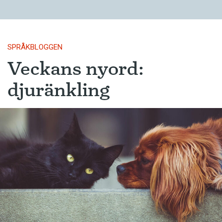
SPRÅKBLOGGEN
Veckans nyord:
djuränkling