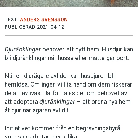
TEXT:
ANDERS SVENSSON
PUBLICERAD 2021-04-12
Djuränklingar
behöver ett nytt hem. Husdjur kan
bli djuränklingar när husse eller matte går bort.
När en djurägare avlider kan husdjuren bli
hemlösa. Om ingen vill ta hand om dem riskerar
de att avlivas. Därför talas det om behovet av
att adoptera
djuränklingar
– att ordna nya hem
åt djur när ägaren avlidit.
Initiativet kommer från en begravningsbyrå
som samarbetar med olika