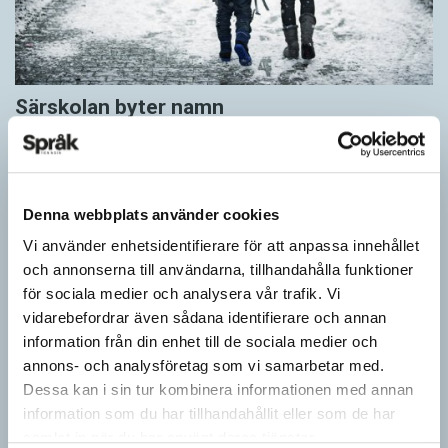
Särskolan byter namn
SPRÅKBLOGGEN
Grundsärskola byter namn till anpassad grundskola och
gymnasiesärskolan till anpassad gymnasieskola. En som har
stor del i att detta namnbyte sker är artonåriga Leo Lust…
Denna webbplats använder cookies
Vi använder enhetsidentifierare för att anpassa innehållet
och annonserna till användarna, tillhandahålla funktioner
för sociala medier och analysera vår trafik. Vi
vidarebefordrar även sådana identifierare och annan
information från din enhet till de sociala medier och
annons- och analysföretag som vi samarbetar med.
Dessa kan i sin tur kombinera informationen med annan
information som du har tillhandahållit eller som de har
samlat in när du har använt deras tjänster.