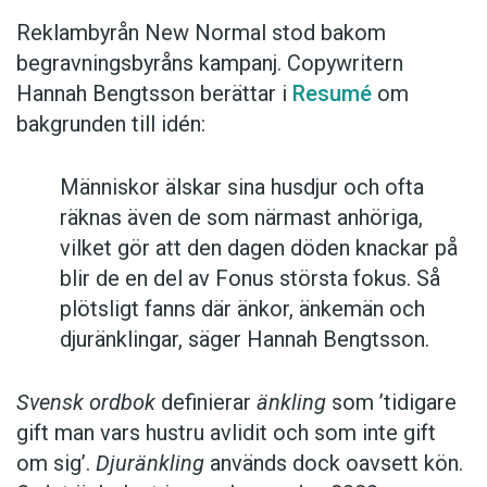
Reklambyrån New Normal stod bakom
begravningsbyråns kampanj. Copywritern
Hannah Bengtsson berättar i
Resumé
om
bakgrunden till idén:
Människor älskar sina husdjur och ofta
räknas även de som närmast anhöriga,
vilket gör att den dagen döden knackar på
blir de en del av Fonus största fokus. Så
plötsligt fanns där änkor, änkemän och
djuränklingar, säger Hannah Bengtsson.
Svensk ordbok
definierar
änkling
som ’tidigare
gift man vars hustru av­lidit och som inte gift
om sig’.
Djuränkling
används dock oavsett kön.