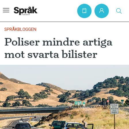
SPRÅKBLOGGEN
Poliser mindre artiga
Hem
mot svarta bilister
Artiklar
Krönikor
Språkfrågor
Skrivtips
Bokrecensioner
Kviss
Podden