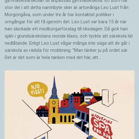
gymnasiesärskolan till anpassad gymnasieskola. En som har
stor del i att detta namnbyte sker är artonåriga Leo Lust från
Morgongåva, som under tre år har kontaktat politiker i
omgångar för att få igenom det. Leo Lust var bara 15 år när
han skickade ett medborgarförslag till riksdagen. Då gick han
själv i grundsärskolans nionde klass, och tyckte att särskola lät
nedlåtande. Enligt Leo Lust vågar många inte säga att de går i
särskola av rädsla för mobbning: ”Man tänker ju på ordet sär.
Det är det som är hela tanken med det här, att…