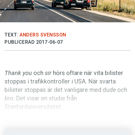
Anmäl till språkpolisen
Föreslå nyord
Annonsera
TEXT:
ANDERS SVENSSON
Prenumerera
PUBLICERAD 2017-06-07
Läs Språktidningen digitalt
Press
Thank you
och
sir
hörs oftare när vita bilister
stoppas i trafikkontroller i USA. När svarta
bilister stoppas är det vanligare med
dude
och
bro
. Det visar en studie från
Stanforduniversitetet.
Totalt har forskarna analyserat 981 samtal
mellan bilister och polis i Oakland, Kalifornien.