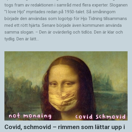
togs fram av redaktionen i samråd med flera experter. Sloganen
”I love Hjo” myntades redan på 1950-talet. Så småningom
började den användas som logotyp för Hjo Tidning tillsammans
med ett rött hjärta. Senare började även kommunen använda
samma slogan. – Den är ovärderlig och tidlös. Den är klar och
tydlig. Den är lätt…
Covid, schmovid – rimmen som lättar upp i