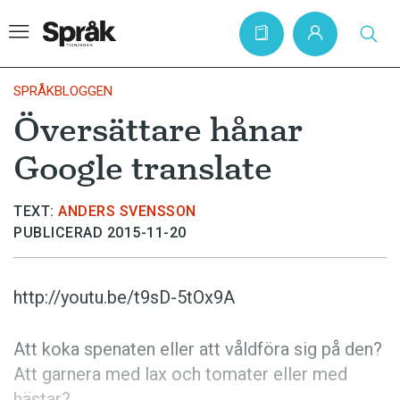
SPRÅKBLOGGEN
Översättare hånar
Hem
Google translate
Artiklar
Krönikor
TEXT:
ANDERS SVENSSON
PUBLICERAD 2015-11-20
Språkfrågor
Skrivtips
http://youtu.be/t9sD-5tOx9A
Bokrecensioner
Kviss
Att koka spenaten eller att våldföra sig på den?
Att garnera med lax och tomater eller med
Podden
hästar?