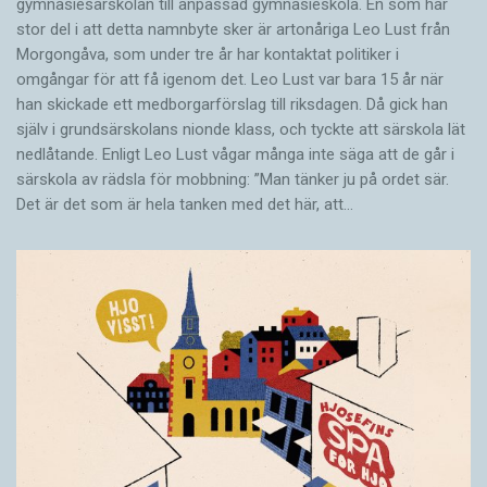
gymnasiesärskolan till anpassad gymnasieskola. En som har
stor del i att detta namnbyte sker är artonåriga Leo Lust från
Morgongåva, som under tre år har kontaktat politiker i
omgångar för att få igenom det. Leo Lust var bara 15 år när
han skickade ett medborgarförslag till riksdagen. Då gick han
själv i grundsärskolans nionde klass, och tyckte att särskola lät
nedlåtande. Enligt Leo Lust vågar många inte säga att de går i
särskola av rädsla för mobbning: ”Man tänker ju på ordet sär.
Det är det som är hela tanken med det här, att…