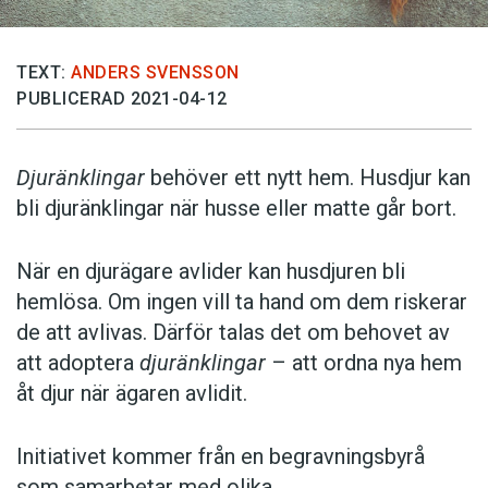
TEXT:
ANDERS SVENSSON
PUBLICERAD 2021-04-12
Djuränklingar
behöver ett nytt hem. Husdjur kan
bli djuränklingar när husse eller matte går bort.
När en djurägare avlider kan husdjuren bli
hemlösa. Om ingen vill ta hand om dem riskerar
de att avlivas. Därför talas det om behovet av
att adoptera
djuränklingar
– att ordna nya hem
åt djur när ägaren avlidit.
Initiativet kommer från en begravningsbyrå
som samarbetar med olika