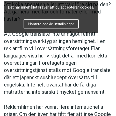
Att koka spenaten eller att våldföra sig på den?
Det här innehållet kräver att du accepterar cookies.
Att garnera med lax och tomater eller med
hästar?
Hantera cookie-inställningar
Att Google translate inte är något felfritt
översättningsverktyg är ingen hemlighet. I en
reklamfilm vill översättningsföretaget Elan
languages visa hur viktigt det är med korrekta
översättningar. Företagets egen
översättningstjänst ställs mot Google translate
där ett japanskt sushirecept översätts till
engelska. Inte helt oväntat har de färdiga
maträtterna inte särskilt mycket gemensamt.
Reklamfilmen har vunnit flera internationella
priser. Om den även har fått fler att inse Google