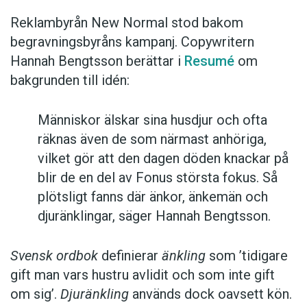
Reklambyrån New Normal stod bakom
begravningsbyråns kampanj. Copywritern
Hannah Bengtsson berättar i
Resumé
om
bakgrunden till idén:
Människor älskar sina husdjur och ofta
räknas även de som närmast anhöriga,
vilket gör att den dagen döden knackar på
blir de en del av Fonus största fokus. Så
plötsligt fanns där änkor, änkemän och
djuränklingar, säger Hannah Bengtsson.
Svensk ordbok
definierar
änkling
som ’tidigare
gift man vars hustru av­lidit och som inte gift
om sig’.
Djuränkling
används dock oavsett kön.