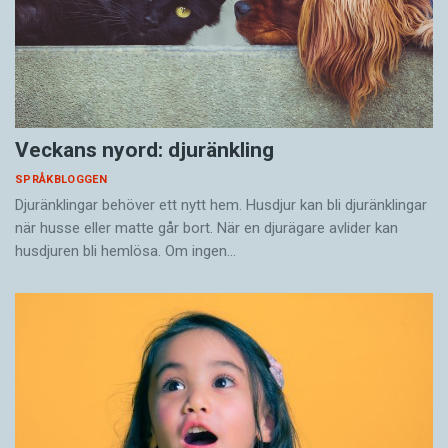
Veckans nyord: djuränkling
SPRÅKBLOGGEN
Djuränklingar behöver ett nytt hem. Husdjur kan bli djuränklingar
när husse eller matte går bort. När en djurägare avlider kan
husdjuren bli hemlösa. Om ingen…