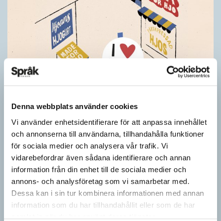
Denna webbplats använder cookies
Vi använder enhetsidentifierare för att anpassa innehållet
Pressmeddelande: Hjovisst älskar vi
och annonserna till användarna, tillhandahålla funktioner
ordvitsar!
för sociala medier och analysera vår trafik. Vi
vidarebefordrar även sådana identifierare och annan
SPRÅKBLOGGEN
information från din enhet till de sociala medier och
– Vinnarna visar att lyckade ordvitsar alltid går hem. En bra
annons- och analysföretag som vi samarbetar med.
kommunslogan kombinerar ett träffsäkert budskap om
Dessa kan i sin tur kombinera informationen med annan
kommunen med en humoristisk knorr, säger Anders Svensson,
information som du har tillhandahållit eller som de har
…
samlat in när du har använt deras tjänster.