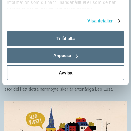
information som du har tillhandahållit eller som de har
samlat in när du har använt deras tjänster.
Visa detaljer
Tillåt alla
Anpassa
Särskolan byter namn
SPRÅKBLOGGEN
Avvisa
Grundsärskola byter namn till anpassad grundskola och
gymnasiesärskolan till anpassad gymnasieskola. En som har
stor del i att detta namnbyte sker är artonåriga Leo Lust…