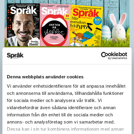
Ge bort Språktidningen till påsk!
SPRÅKBLOGGEN
Denna webbplats använder cookies
Inför påsken har vi ett riktigt fint erbjudande. Just nu kan du ge
bort 3 nummer av Språktidningen för bara 99 kronor! Du kan
Vi använder enhetsidentifierare för att anpassa innehållet
också…
och annonserna till användarna, tillhandahålla funktioner
för sociala medier och analysera vår trafik. Vi
vidarebefordrar även sådana identifierare och annan
information från din enhet till de sociala medier och
annons- och analysföretag som vi samarbetar med.
Dessa kan i sin tur kombinera informationen med annan