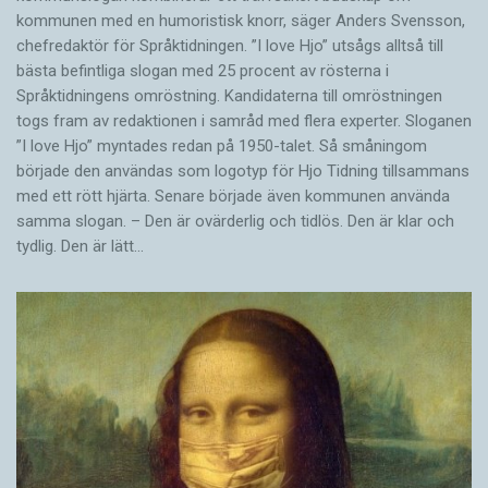
kommunen med en humoristisk knorr, säger Anders Svensson,
chefredaktör för Språktidningen. ”I love Hjo” utsågs alltså till
bästa befintliga slogan med 25 procent av rösterna i
Språktidningens omröstning. Kandidaterna till omröstningen
togs fram av redaktionen i samråd med flera experter. Sloganen
”I love Hjo” myntades redan på 1950-talet. Så småningom
började den användas som logotyp för Hjo Tidning tillsammans
med ett rött hjärta. Senare började även kommunen använda
samma slogan. – Den är ovärderlig och tidlös. Den är klar och
tydlig. Den är lätt…