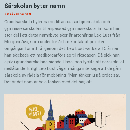
Särskolan byter namn
SPRÅKBLOGGEN
Grundsärskola byter namn till anpassad grundskola och
gymnasiesärskolan till anpassad gymnasieskola. En som har
stor del i att detta namnbyte sker är artonåriga Leo Lust från
Morgongåva, som under tre år har kontaktat politiker i
omgångar för att få igenom det. Leo Lust var bara 15 år när
han skickade ett medborgarförslag till riksdagen. Då gick han
själv i grundsärskolans nionde klass, och tyckte att särskola lät
nedlåtande. Enligt Leo Lust vågar många inte säga att de går i
särskola av rädsla för mobbning: ”Man tänker ju på ordet sär.
Det är det som är hela tanken med det här, att…