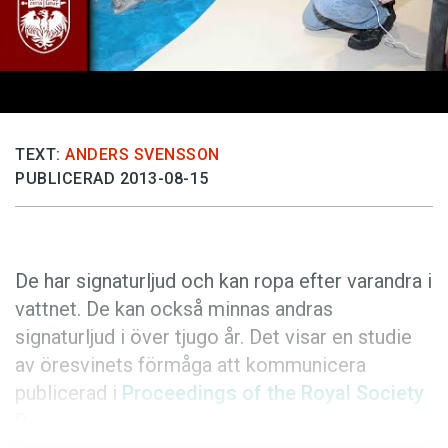
Anmäl till språkpolisen
Föreslå nyord
Annonsera
Prenumerera
Läs Språktidningen digitalt
TEXT:
ANDERS SVENSSON
PUBLICERAD 2013-08-15
Press
De har signaturljud och kan ropa efter varandra i
vattnet. De kan också minnas andras
signaturljud i över tjugo år. Det visar en studie
av öresvinets förmåga att kommunicera
publicerad i
Proceedings of the Royal Society
B
.