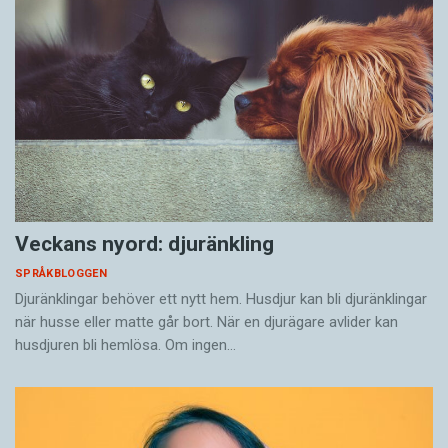
Veckans nyord: djuränkling
SPRÅKBLOGGEN
Djuränklingar behöver ett nytt hem. Husdjur kan bli djuränklingar
när husse eller matte går bort. När en djurägare avlider kan
husdjuren bli hemlösa. Om ingen…