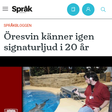
SPRÅKBLOGGEN
Öresvin känner igen
Hem
signaturljud i 20 år
Artiklar
Krönikor
Språkfrågor
Skrivtips
Bokrecensioner
Kviss
Podden