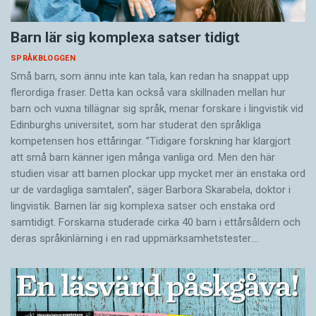
Barn lär sig komplexa satser tidigt
SPRÅKBLOGGEN
Små barn, som ännu inte kan tala, kan redan ha snappat upp
flerordiga fraser. Detta kan också vara skillnaden mellan hur
barn och vuxna tillägnar sig språk, menar forskare i lingvistik vid
Edinburghs universitet, som har studerat den språkliga
kompetensen hos ettåringar. ”Tidigare forskning har klargjort
att små barn känner igen många vanliga ord. Men den här
studien visar att barnen plockar upp mycket mer än enstaka ord
ur de vardagliga samtalen”, säger Barbora Skarabela, doktor i
lingvistik. Barnen lär sig komplexa satser och enstaka ord
samtidigt. Forskarna studerade cirka 40 barn i ettårsåldern och
deras språkinlärning i en rad uppmärksamhetstester.…