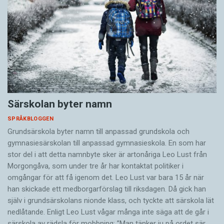
Särskolan byter namn
SPRÅKBLOGGEN
Grundsärskola byter namn till anpassad grundskola och
gymnasiesärskolan till anpassad gymnasieskola. En som har
stor del i att detta namnbyte sker är artonåriga Leo Lust från
Morgongåva, som under tre år har kontaktat politiker i
omgångar för att få igenom det. Leo Lust var bara 15 år när
han skickade ett medborgarförslag till riksdagen. Då gick han
själv i grundsärskolans nionde klass, och tyckte att särskola lät
nedlåtande. Enligt Leo Lust vågar många inte säga att de går i
särskola av rädsla för mobbning: ”Man tänker ju på ordet sär.