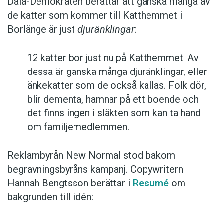
Dala-Demokraten berättar att ganska många av
de katter som kommer till Katthemmet i
Borlänge är just
djuränklingar
:
12 katter bor just nu på Katthemmet. Av
dessa är ganska många djuränklingar, eller
änkekatter som de också kallas. Folk dör,
blir dementa, hamnar på ett boende och
det finns ingen i släkten som kan ta hand
om familjemedlemmen.
Reklambyrån New Normal stod bakom
begravningsbyråns kampanj. Copywritern
Hannah Bengtsson berättar i
Resumé
om
bakgrunden till idén: