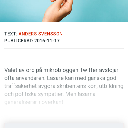
Anmäl till språkpolisen
Föreslå nyord
Annonsera
Prenumerera
TEXT:
ANDERS SVENSSON
PUBLICERAD 2016-11-17
Läs Språktidningen digitalt
Press
Valet av ord på mikrobloggen Twitter avslöjar
ofta användaren. Läsare kan med ganska god
träffsäkerhet avgöra skribentens kön, utbildning
och politiska sympatier. Men läsarna
generaliserar i överkant.
Cute
,
love
,
wonderful
och
feelings
är ord som
får läsare att tro att en kvinna sitter vid