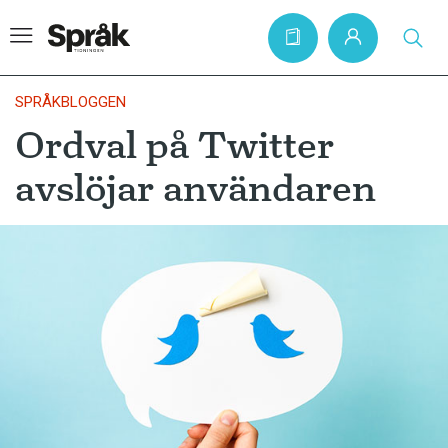
SPRÅKBLOGGEN
Ordval på Twitter
Hem
avslöjar användaren
Artiklar
Krönikor
Språkfrågor
Skrivtips
Bokrecensioner
Kviss
Podden