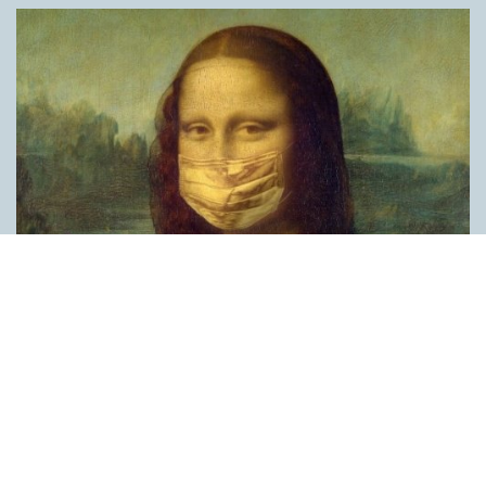
Covid, schmovid – rimmen som lättar upp i
pandemin
SPRÅKBLOGGEN
Corona, schmorona – covid, schmovid – pandemic,
schmandemic. Det kan se barnsligt ut, men den här sortens
lekfulla rim fyller en funktion, även bland vuxna. Det handlar om
reduplikationer, det vill säga när ett ord upprepas. I detta fall
inleder ett ”schm” eller ”shm” det upprepade ordet. ”Schm”-