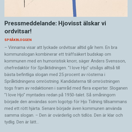
Pressmeddelande: Hjovisst älskar vi
ordvitsar!
SPRÅKBLOGGEN
– Vinnarna visar att lyckade ordvitsar alltid går hem. En bra
kommunslogan kombinerar ett träffsäkert budskap om
kommunen med en humoristisk knorr, säger Anders Svensson,
chefredaktör för Språktidningen. ”I love Hjo” utsågs alltså till
bästa befintliga slogan med 25 procent av rösterna i
Språktidningens omröstning. Kandidaterna till omröstningen
togs fram av redaktionen i samråd med flera experter. Sloganen
”I love Hjo” myntades redan på 1950-talet. Så småningom
började den användas som logotyp för Hjo Tidning tillsammans
med ett rött hjärta. Senare började även kommunen använda
samma slogan. – Den är ovärderlig och tidlös. Den är klar och
tydlig. Den är lätt…