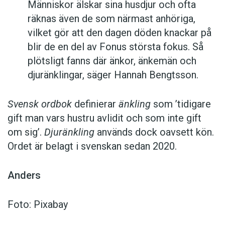
Människor älskar sina husdjur och ofta
räknas även de som närmast anhöriga,
vilket gör att den dagen döden knackar på
blir de en del av Fonus största fokus. Så
plötsligt fanns där änkor, änkemän och
djuränklingar, säger Hannah Bengtsson.
Svensk ordbok
definierar
änkling
som ’tidigare
gift man vars hustru av­lidit och som inte gift
om sig’.
Djuränkling
används dock oavsett kön.
Ordet är belagt i svenskan sedan 2020.
Anders
Foto: Pixabay