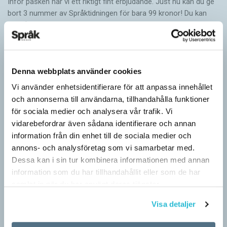
Inför påsken har vi ett riktigt fint erbjudande. Just nu kan du ge
bort 3 nummer av Språktidningen för bara 99 kronor! Du kan
också…
Denna webbplats använder cookies
Vi använder enhetsidentifierare för att anpassa innehållet
och annonserna till användarna, tillhandahålla funktioner
för sociala medier och analysera vår trafik. Vi
vidarebefordrar även sådana identifierare och annan
information från din enhet till de sociala medier och
annons- och analysföretag som vi samarbetar med.
Dessa kan i sin tur kombinera informationen med annan
information som du har tillhandahållit eller som de har
samlat in när du har använt deras tjänster.
Särskolan byter namn
Visa detaljer
SPRÅKBLOGGEN
Grundsärskola byter namn till anpassad grundskola och