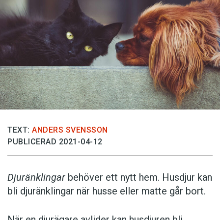
TEXT:
ANDERS SVENSSON
PUBLICERAD 2021-04-12
Djuränklingar
behöver ett nytt hem. Husdjur kan
bli djuränklingar när husse eller matte går bort.
När en djurägare avlider kan husdjuren bli