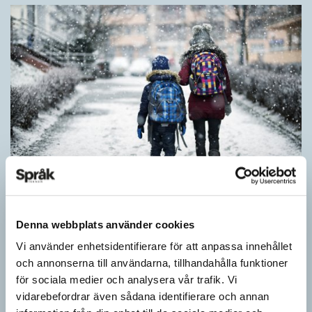
Särskolan byter namn
Denna webbplats använder cookies
SPRÅKBLOGGEN
Vi använder enhetsidentifierare för att anpassa innehållet
Grundsärskola byter namn till anpassad grundskola och
och annonserna till användarna, tillhandahålla funktioner
gymnasiesärskolan till anpassad gymnasieskola. En som har
för sociala medier och analysera vår trafik. Vi
stor del i att detta namnbyte sker är artonåriga Leo Lust…
vidarebefordrar även sådana identifierare och annan