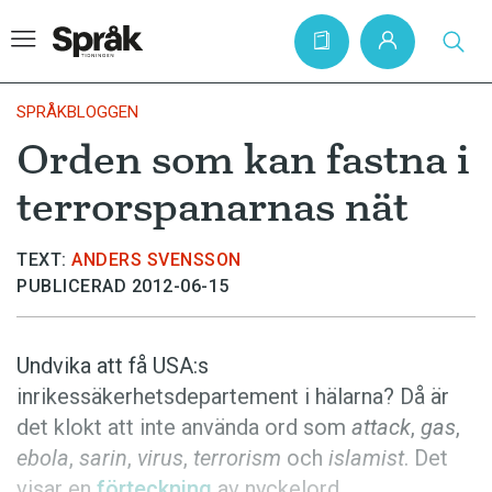
SPRÅKBLOGGEN
Orden som kan fastna i
Hem
terrorspanarnas nät
Artiklar
Krönikor
TEXT:
ANDERS SVENSSON
PUBLICERAD 2012-06-15
Språkfrågor
Skrivtips
Undvika att få USA:s
Bokrecensioner
inrikessäkerhetsdepartement i hälarna? Då är
Kviss
det klokt att inte använda ord som
attack
,
gas
,
ebola
,
sarin
,
virus
,
terrorism
och
islamist
. Det
Podden
visar en
förteckning
av nyckelord