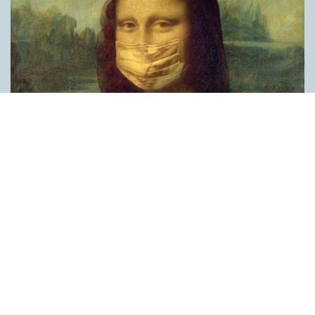
Covid, schmovid – rimmen som lättar upp i
pandemin
SPRÅKBLOGGEN
Corona, schmorona – covid, schmovid – pandemic,
schmandemic. Det kan se barnsligt ut, men den här sortens
lekfulla rim fyller en funktion, även bland vuxna. Det handlar om
reduplikationer, det vill säga när ett ord upprepas. I detta fall
inleder ett ”schm” eller ”shm” det upprepade ordet. ”Schm”-
rimmen kommer ursprungligen från jiddish, men har kommit att
användas mer allmänt i engelskan, särskilt i USA, bland annat
för att markera ironi, hån eller skepsis. Men enligt en studie på
Malmö universitet används den här sortens reduplikationer nu