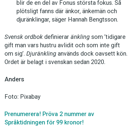
blir de en del av Fonus största fokus. Så
plötsligt fanns där änkor, änkemän och
djuränklingar, säger Hannah Bengtsson.
Svensk ordbok
definierar
änkling
som ’tidigare
gift man vars hustru av­lidit och som inte gift
om sig’.
Djuränkling
används dock oavsett kön.
Ordet är belagt i svenskan sedan 2020.
Anders
Foto: Pixabay
Prenumerera! Pröva 2 nummer av
Språktidningen för 99 kronor!