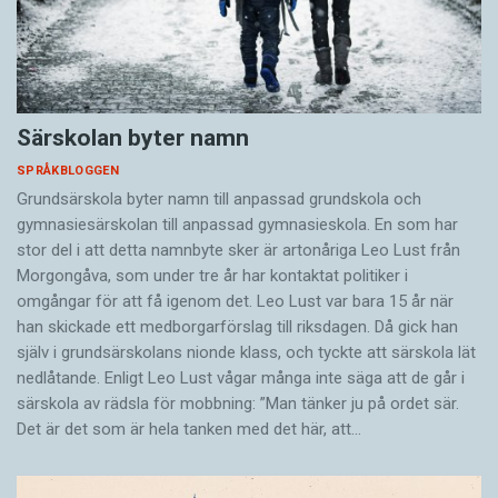
Särskolan byter namn
SPRÅKBLOGGEN
Grundsärskola byter namn till anpassad grundskola och
gymnasiesärskolan till anpassad gymnasieskola. En som har
stor del i att detta namnbyte sker är artonåriga Leo Lust från
Morgongåva, som under tre år har kontaktat politiker i
omgångar för att få igenom det. Leo Lust var bara 15 år när
han skickade ett medborgarförslag till riksdagen. Då gick han
själv i grundsärskolans nionde klass, och tyckte att särskola lät
nedlåtande. Enligt Leo Lust vågar många inte säga att de går i
särskola av rädsla för mobbning: ”Man tänker ju på ordet sär.
Det är det som är hela tanken med det här, att…