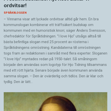
ordvitsar!
SPRÅKBLOGGEN
– Vinnarna visar att lyckade ordvitsar alltid går hem. En bra
kommunslogan kombinerar ett träffsäkert budskap om
kommunen med en humoristisk knorr, säger Anders Svensson,
chefredaktör för Språktidningen. ”I love Hjo” utsågs alltså till
bästa befintliga slogan med 25 procent av rösterna i
Språktidningens omröstning. Kandidaterna till omröstningen
togs fram av redaktionen i samråd med flera experter. Sloganen
”I love Hjo” myntades redan på 1950-talet. Så småningom
började den användas som logotyp för Hjo Tidning tillsammans
med ett rött hjärta. Senare började även kommunen använda
samma slogan. – Den är ovärderlig och tidlös. Den är klar och
tydlig. Den är lätt…