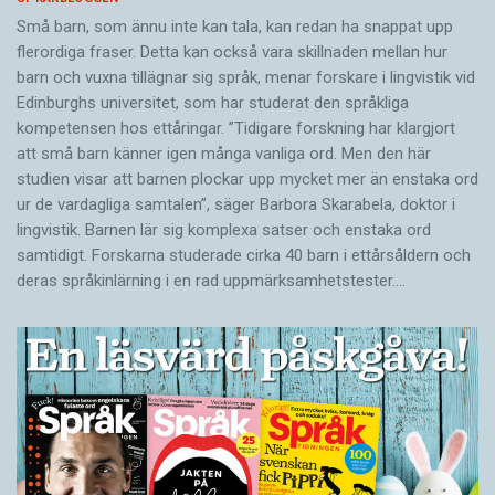
Små barn, som ännu inte kan tala, kan redan ha snappat upp
flerordiga fraser. Detta kan också vara skillnaden mellan hur
barn och vuxna tillägnar sig språk, menar forskare i lingvistik vid
Edinburghs universitet, som har studerat den språkliga
kompetensen hos ettåringar. ”Tidigare forskning har klargjort
att små barn känner igen många vanliga ord. Men den här
studien visar att barnen plockar upp mycket mer än enstaka ord
ur de vardagliga samtalen”, säger Barbora Skarabela, doktor i
lingvistik. Barnen lär sig komplexa satser och enstaka ord
samtidigt. Forskarna studerade cirka 40 barn i ettårsåldern och
deras språkinlärning i en rad uppmärksamhetstester.…