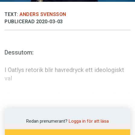
TEXT:
ANDERS SVENSSON
PUBLICERAD 2020-03-03
Dessutom:
I Oatlys retorik blir havredryck ett ideologiskt
val
Vi presenterar svenskans mest adopterade ord
Sara Lövestam om ett pronomen som kan gå
en på nerverna
Redan prenumerant?
Logga in för att läsa