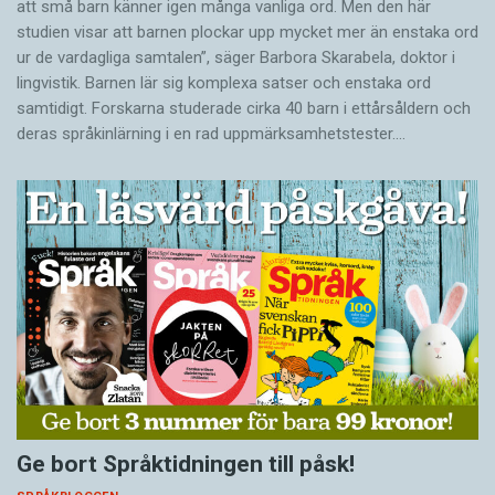
att små barn känner igen många vanliga ord. Men den här
studien visar att barnen plockar upp mycket mer än enstaka ord
ur de vardagliga samtalen”, säger Barbora Skarabela, doktor i
lingvistik. Barnen lär sig komplexa satser och enstaka ord
samtidigt. Forskarna studerade cirka 40 barn i ettårsåldern och
deras språkinlärning i en rad uppmärksamhetstester.…
Ge bort Språktidningen till påsk!