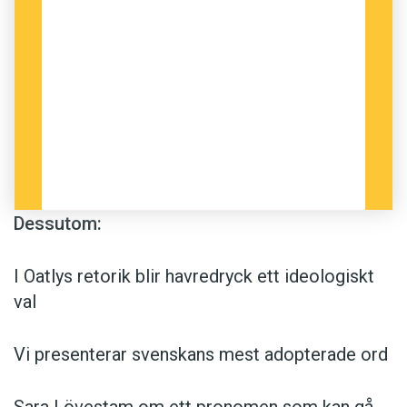
Dessutom:
I Oatlys retorik blir havredryck ett ideologiskt
val
Vi presenterar svenskans mest adopterade ord
Sara Lövestam om ett pronomen som kan gå