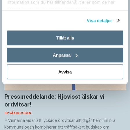
information som du har tillhandahållit eller som de har
samlat in när du har använt deras tjänster.
Visa detaljer
Tillåt alla
Anpassa
Avvisa
Pressmeddelande: Hjovisst älskar vi
ordvitsar!
SPRÅKBLOGGEN
– Vinnarna visar att lyckade ordvitsar alltid går hem. En bra
kommunslogan kombinerar ett träffsäkert budskap om