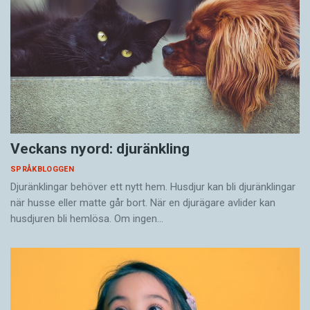
Veckans nyord: djuränkling
SPRÅKBLOGGEN
Djuränklingar behöver ett nytt hem. Husdjur kan bli djuränklingar
när husse eller matte går bort. När en djurägare avlider kan
husdjuren bli hemlösa. Om ingen…