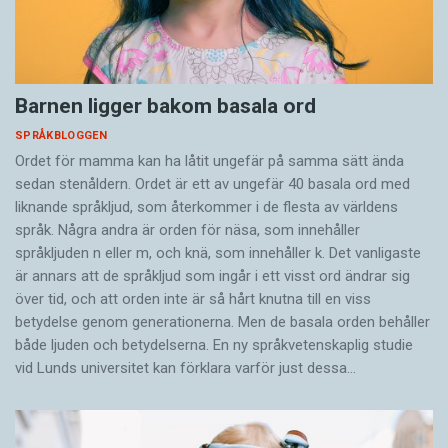
Barnen ligger bakom basala ord
SPRÅKBLOGGEN
Ordet för mamma kan ha låtit ungefär på samma sätt ända
sedan stenåldern. Ordet är ett av ungefär 40 basala ord med
liknande språkljud, som återkommer i de flesta av världens
språk. Några andra är orden för näsa, som innehåller
språkljuden n eller m, och knä, som innehåller k. Det vanligaste
är annars att de språkljud som ingår i ett visst ord ändrar sig
över tid, och att orden inte är så hårt knutna till en viss
betydelse genom generationerna. Men de basala orden behåller
både ljuden och betydelserna. En ny språkvetenskaplig studie
vid Lunds universitet kan förklara varför just dessa…