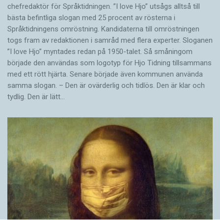
chefredaktör för Språktidningen. ”I love Hjo” utsågs alltså till
bästa befintliga slogan med 25 procent av rösterna i
Språktidningens omröstning. Kandidaterna till omröstningen
togs fram av redaktionen i samråd med flera experter. Sloganen
”I love Hjo” myntades redan på 1950-talet. Så småningom
började den användas som logotyp för Hjo Tidning tillsammans
med ett rött hjärta. Senare började även kommunen använda
samma slogan. – Den är ovärderlig och tidlös. Den är klar och
tydlig. Den är lätt…