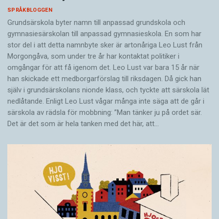
SPRÅKBLOGGEN
Grundsärskola byter namn till anpassad grundskola och
gymnasiesärskolan till anpassad gymnasieskola. En som har
stor del i att detta namnbyte sker är artonåriga Leo Lust från
Morgongåva, som under tre år har kontaktat politiker i
omgångar för att få igenom det. Leo Lust var bara 15 år när
han skickade ett medborgarförslag till riksdagen. Då gick han
själv i grundsärskolans nionde klass, och tyckte att särskola lät
nedlåtande. Enligt Leo Lust vågar många inte säga att de går i
särskola av rädsla för mobbning: ”Man tänker ju på ordet sär.
Det är det som är hela tanken med det här, att…