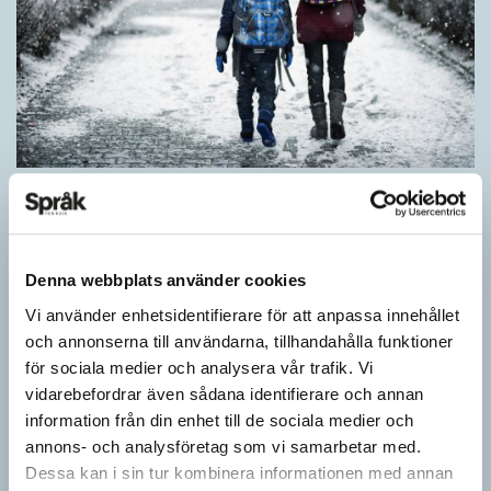
Särskolan byter namn
SPRÅKBLOGGEN
Grundsärskola byter namn till anpassad grundskola och
gymnasiesärskolan till anpassad gymnasieskola. En som har
Denna webbplats använder cookies
stor del i att detta namnbyte sker är artonåriga Leo Lust…
Vi använder enhetsidentifierare för att anpassa innehållet
och annonserna till användarna, tillhandahålla funktioner
för sociala medier och analysera vår trafik. Vi
vidarebefordrar även sådana identifierare och annan
information från din enhet till de sociala medier och
annons- och analysföretag som vi samarbetar med.
Dessa kan i sin tur kombinera informationen med annan