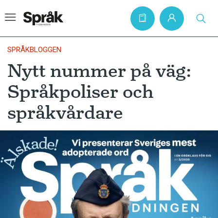
SPRÅKBLOGGEN
Nytt nummer på väg:
Hem
Språkpoliser och
Artiklar
språkvårdare
Krönikor
Språkfrågor
Skrivtips
Bokrecensioner
Kviss
Podden