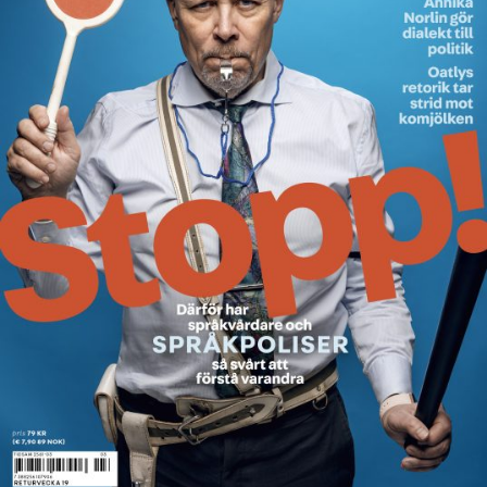
Anmäl till språkpolisen
Föreslå nyord
Annonsera
Prenumerera
Läs Språktidningen digitalt
Press