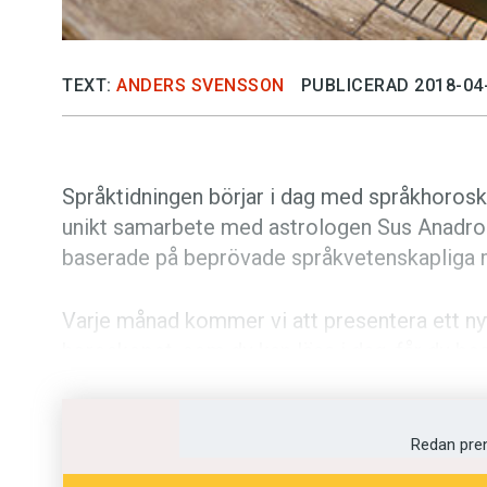
TEXT:
ANDERS SVENSSON
PUBLICERAD 2018-04
Språktidningen börjar i dag med språkhorosko
unikt samarbete med astrologen Sus Anadrom
baserade på beprövade språkvetenskapliga 
Varje månad kommer vi att presentera ett nyt
horoskopet, som du kan läsa i dag, får du be
språkkänsla kommer att må och fungera und
Anadromt har för Språktidningens räkning utv
typer av språkbrukare.
Redan pre