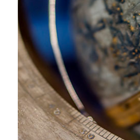
Kviss
Podden
Anmäl till 
Föreslå nyo
Annonsera
Prenumerer
Läs Språkti
Press