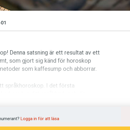
-01
p! Denna satsning är ett resultat av ett
t, som gjort sig känd för horoskop
metoder som kaffesump och abborrar.
t språkhoroskop. I det första
sked om hur ditt språkbruk och din
er den närmaste månaden. Sus
ecklat tolv stjärntecken för samtliga
numerant?
Logga in för att läsa