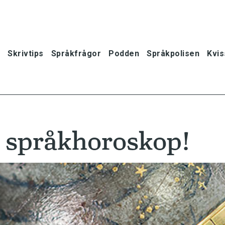
Skrivtips
Språkfrågor
Podden
Språkpolisen
Kvis
d språkhoroskop!
oner