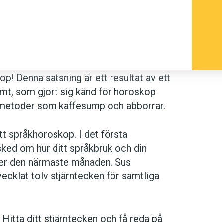
):
Balansgången mellan att vara
ätter att ge dig sömnlösa nätter.
. Men attityden känns mindre
ibenten talar om en
full måne
. Att ta i på
n befriande känsla.
p! Denna satsning är ett resultat av ett
Efter att ha tagit ut satsdelar från
t, som gjort sig känd för horoskop
huvudkudde är så mjuk som
Svenska
metoder som kaffesump och abborrar.
ala utgåvan ger ju inte samma stadga åt
t språkhoroskop. I det första
sked om hur ditt språkbruk och din
m söndagsnöje tar du fram rödpennan
er den närmaste månaden. Sus
Efter denna uppiggande start på dagen
ecklat tolv stjärntecken för samtliga
et vara född i språkvårdarens tecken.
ch):
Grodor kommer att vara din
tta ditt stjärntecken och få reda på