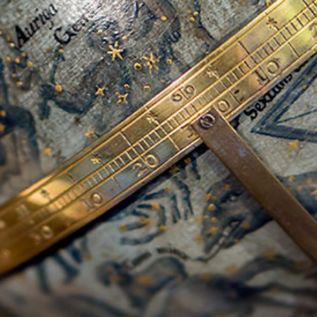
språkpolisen
rd
a
dningen digitalt