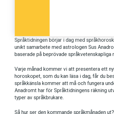
Språkvårdaren (23 nåvember–21 desember
tillåtande och att ge rekommendationer forts
Särskilt under fullmånen i slutet av månaden
sammansatt efter att ha läst en text där skr
skarpen för sammansättningarnas skull ger e
Språktidningen börjar i dag med språkhorosko
Grammatikern (22 desember–19 jannuari):
unikt samarbete med astrologen Sus Anadrom
morgon till kväll behöver du vila ut. Ingen 
baserade på beprövade språkvetenskapliga 
Akademiens grammatik
i tre band. Den digit
tillvaron!
Varje månad kommer vi att presentera ett nyt
horoskopet, som du kan läsa i dag, får du be
Korrdemonen (20 jannuari–18 febbruari):
So
språkkänsla kommer att må och fungera und
och rättar alla språkfel i morgontidningen. 
Anadromt har för Språktidningens räkning utv
funderar du på hur det skulle vara att i ställ
typer av språkbrukare.
Maskinöversättaren (19 febbruari–20 mars
Så hur ser den kommande språkmånaden ut? Hi