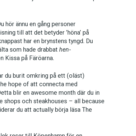
 dig ändå nöjd eftersom du skapats av
ammanhanget att den
cream
som vispas till
itmer översätter är
grädde
till en
tårta
u hör ännu en gång personer
ning till att det betyder ’höna’ på
nappast har en brynstens tyngd. Du
mälta som hade drabbat
hen
-
en Kissa på Färöarna.
 du burit omkring på ett (oläst)
the hope of att connecta med
etta blir en awesome month där du in
ffee shops och steakhouses – all because
derar du att actually börja läsa The
lek reser till Köpenhamn för en