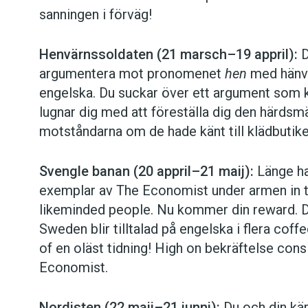
följeslagare även under april, men du känner
sanningen i förväg!
ettor och nollor. Tittarna förstår nog av s
en
cake
i det matlagningsprogram dina algor
Henvärnssoldaten (21 marsch–19 appril):
D
och inte
kräm
till en
kaka
.
argumentera mot pronomenet
hen
med hänvis
engelska. Du suckar över ett argument som k
Sus Anadromt
lugnar dig med att föreställa dig den härds
motståndarna om de hade känt till klädbutik
Foto: Istockphoto
Svengle banan (20 appril–21 maij):
Länge har
exemplar av The Economist under armen in 
likeminded people. Nu kommer din reward. D
Sweden blir tilltalad på engelska i flera co
of en oläst tidning! High on bekräftelse consi
Economist.
Nordisten (22 maij–21 junni):
Du och din kär