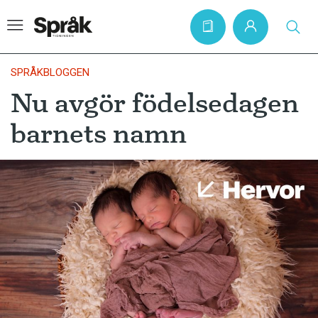
SPRÅKBLOGGEN
Nu avgör födelsedagen
Hem
barnets namn
Artiklar
Krönikor
Språkfrågor
Skrivtips
Bokrecensioner
Kviss
Podden