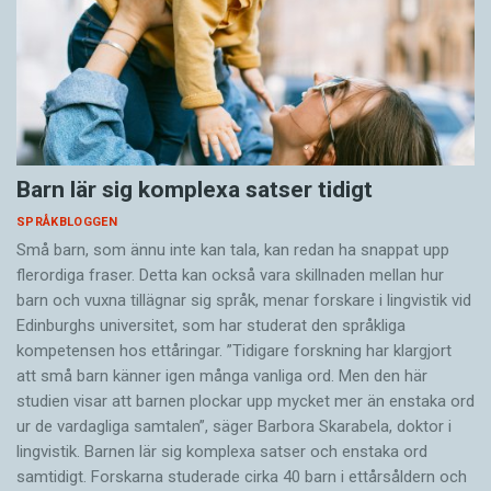
Barn lär sig komplexa satser tidigt
SPRÅKBLOGGEN
Små barn, som ännu inte kan tala, kan redan ha snappat upp
flerordiga fraser. Detta kan också vara skillnaden mellan hur
barn och vuxna tillägnar sig språk, menar forskare i lingvistik vid
Edinburghs universitet, som har studerat den språkliga
kompetensen hos ettåringar. ”Tidigare forskning har klargjort
att små barn känner igen många vanliga ord. Men den här
studien visar att barnen plockar upp mycket mer än enstaka ord
ur de vardagliga samtalen”, säger Barbora Skarabela, doktor i
lingvistik. Barnen lär sig komplexa satser och enstaka ord
samtidigt. Forskarna studerade cirka 40 barn i ettårsåldern och