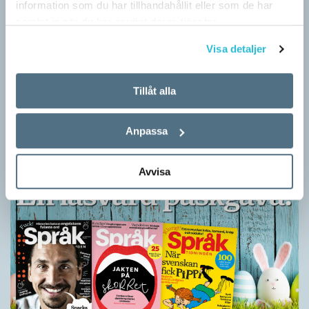
information som du har tillhandahållit eller som de har
samlat in när du har använt deras tjänster.
Visa detaljer
Barn lär sig komplexa satser tidigt
Tillåt alla
SPRÅKBLOGGEN
Små barn, som ännu inte kan tala, kan redan ha snappat upp
Anpassa
flerordiga fraser. Detta kan också vara skillnaden mellan hur
barn och vuxna tillägnar…
Avvisa