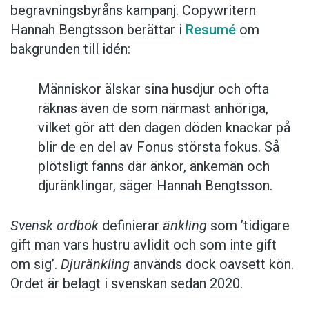
begravningsbyråns kampanj. Copywritern
Hannah Bengtsson berättar i
Resumé
om
bakgrunden till idén:
Människor älskar sina husdjur och ofta
räknas även de som närmast anhöriga,
vilket gör att den dagen döden knackar på
blir de en del av Fonus största fokus. Så
plötsligt fanns där änkor, änkemän och
djuränklingar, säger Hannah Bengtsson.
Svensk ordbok
definierar
änkling
som ’tidigare
gift man vars hustru av­lidit och som inte gift
om sig’.
Djuränkling
används dock oavsett kön.
Ordet är belagt i svenskan sedan 2020.