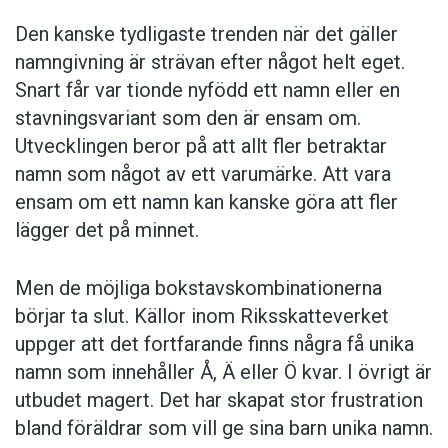
uppger att det begränsade urvalet kommer att
Den kanske tydligaste trenden när det gäller
minska pressen att hitta originella namn. I
namngivning är strävan efter något helt eget.
stället tror Gösta Fröding att föräldrar kommer
Snart får var tionde nyfödd ett namn eller en
att försöka styra födseln till attraktiva
stavningsvariant som den är ensam om.
veckodagar.
Utvecklingen beror på att allt fler betraktar
namn som något av ett varumärke. Att vara
– Tänk bara på Fredag! Det namnet fungerade
ensam om ett namn kan kanske göra att fler
ju så bra i Robinson Kruse! Och tänk på hur
lägger det på minnet.
många som kärleksfullt kommer att referera till
sina barn som Fredagsmyset och
Men de möjliga bokstavskombinationerna
Fredagskänslan. Svenskare än så blir det inte.
börjar ta slut. Källor inom Riksskatteverket
uppger att det fortfarande finns några få unika
Hervor Haraldsson
namn som innehåller Å, Ä eller Ö kvar. I övrigt är
utbudet magert. Det har skapat stor frustration
Foto: Pixabay
bland föräldrar som vill ge sina barn unika namn.