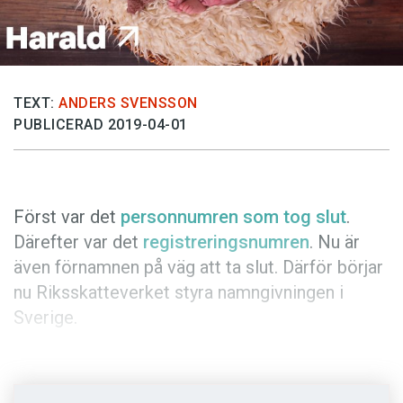
Anmäl till språkpolisen
Föreslå nyord
Annonsera
TEXT:
ANDERS SVENSSON
Prenumerera
PUBLICERAD 2019-04-01
Läs Språktidningen digitalt
Press
Först var det
personnumren som tog slut
.
Därefter var det
registreringsnumren
. Nu är
även förnamnen på väg att ta slut. Därför börjar
nu Riksskatteverket styra namngivningen i
Sverige.
Den kanske tydligaste trenden när det gäller
namngivning är strävan efter något helt eget.