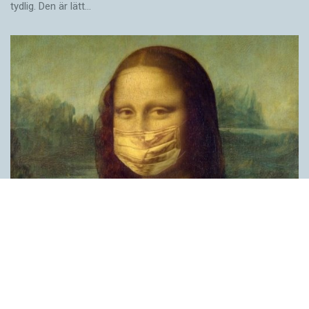
tydlig. Den är lätt…
Covid, schmovid – rimmen som lättar upp i
pandemin
SPRÅKBLOGGEN
Corona, schmorona – covid, schmovid – pandemic,
schmandemic. Det kan se barnsligt ut, men den här sortens
lekfulla rim fyller en funktion, även bland vuxna. Det handlar om