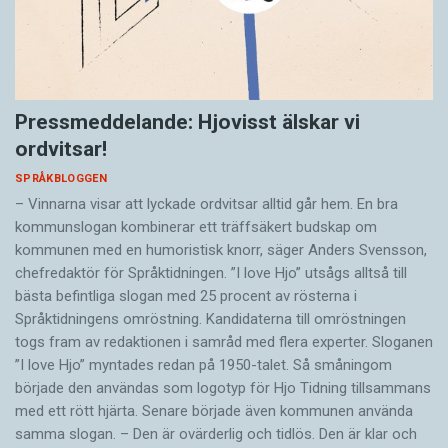
Pressmeddelande: Hjovisst älskar vi
ordvitsar!
SPRÅKBLOGGEN
– Vinnarna visar att lyckade ordvitsar alltid går hem. En bra
kommunslogan kombinerar ett träffsäkert budskap om
kommunen med en humoristisk knorr, säger Anders Svensson,
chefredaktör för Språktidningen. ”I love Hjo” utsågs alltså till
bästa befintliga slogan med 25 procent av rösterna i
Språktidningens omröstning. Kandidaterna till omröstningen
togs fram av redaktionen i samråd med flera experter. Sloganen
”I love Hjo” myntades redan på 1950-talet. Så småningom
började den användas som logotyp för Hjo Tidning tillsammans
med ett rött hjärta. Senare började även kommunen använda
samma slogan. – Den är ovärderlig och tidlös. Den är klar och