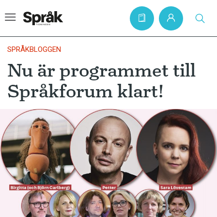
SPRÅKBLOGGEN
Nu är programmet till
Hem
Språkforum klart!
Artiklar
Krönikor
Språkfrågor
Skrivtips
Bokrecensioner
Kviss
Podden