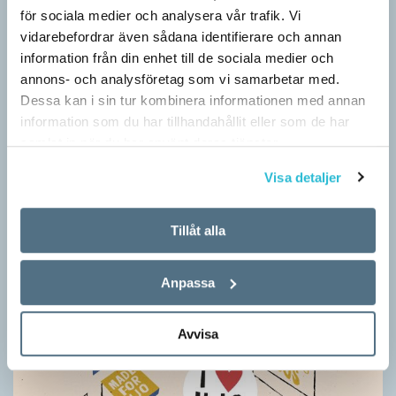
för sociala medier och analysera vår trafik. Vi
SPRÅKBLOGGEN
Grundsärskola byter namn till anpassad grundskola och
vidarebefordrar även sådana identifierare och annan
gymnasiesärskolan till anpassad gymnasieskola. En som har
information från din enhet till de sociala medier och
stor del i att detta namnbyte sker är artonåriga Leo Lust…
annons- och analysföretag som vi samarbetar med.
Dessa kan i sin tur kombinera informationen med annan
information som du har tillhandahållit eller som de har
samlat in när du har använt deras tjänster.
Visa detaljer
Tillåt alla
Anpassa
Avvisa