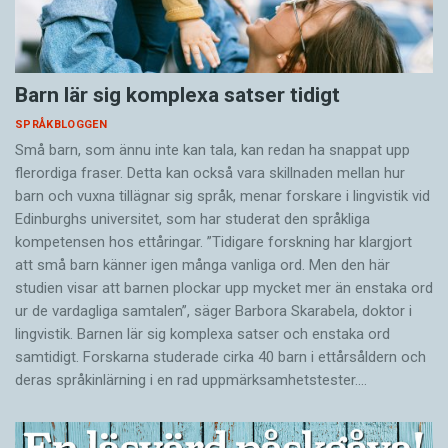
Barn lär sig komplexa satser tidigt
SPRÅKBLOGGEN
Små barn, som ännu inte kan tala, kan redan ha snappat upp
flerordiga fraser. Detta kan också vara skillnaden mellan hur
barn och vuxna tillägnar sig språk, menar forskare i lingvistik vid
Edinburghs universitet, som har studerat den språkliga
kompetensen hos ettåringar. ”Tidigare forskning har klargjort
att små barn känner igen många vanliga ord. Men den här
studien visar att barnen plockar upp mycket mer än enstaka ord
ur de vardagliga samtalen”, säger Barbora Skarabela, doktor i
lingvistik. Barnen lär sig komplexa satser och enstaka ord
samtidigt. Forskarna studerade cirka 40 barn i ettårsåldern och
deras språkinlärning i en rad uppmärksamhetstester.…