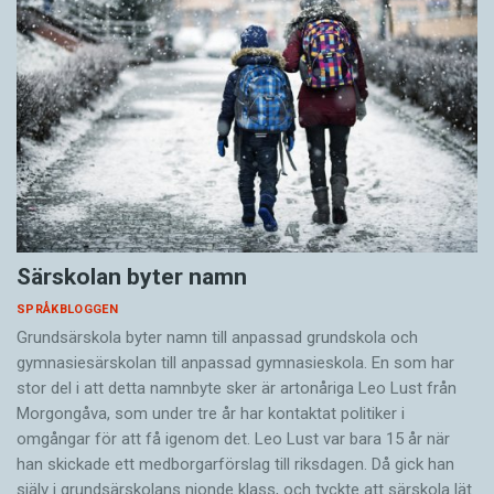
Särskolan byter namn
SPRÅKBLOGGEN
Grundsärskola byter namn till anpassad grundskola och
gymnasiesärskolan till anpassad gymnasieskola. En som har
stor del i att detta namnbyte sker är artonåriga Leo Lust från
Morgongåva, som under tre år har kontaktat politiker i
omgångar för att få igenom det. Leo Lust var bara 15 år när
han skickade ett medborgarförslag till riksdagen. Då gick han
själv i grundsärskolans nionde klass, och tyckte att särskola lät