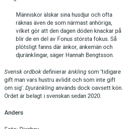
Människor älskar sina husdjur och ofta
räknas även de som närmast anhöriga,
vilket gör att den dagen döden knackar på
blir de en del av Fonus största fokus. Så
plötsligt fanns där änkor, änkemän och
djuränklingar, säger Hannah Bengtsson.
Svensk ordbok
definierar
änkling
som ’tidigare
gift man vars hustru av­lidit och som inte gift
om sig’.
Djuränkling
används dock oavsett kön.
Ordet är belagt i svenskan sedan 2020.
Anders