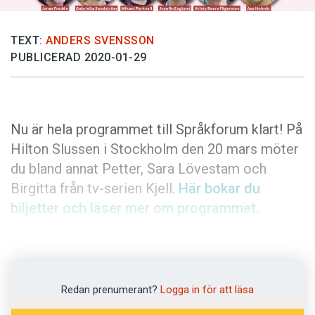
Anmäl till språkpolisen
Föreslå nyord
TEXT:
ANDERS SVENSSON
Annonsera
PUBLICERAD 2020-01-29
Prenumerera
Läs Språktidningen digitalt
Nu är hela programmet till Språkforum klart! På
Press
Hilton Slussen i Stockholm den 20 mars möter
du bland annat Petter, Sara Lövestam och
Birgitta från tv-serien Kjell.
Här bokar du
biljetter och läser mer om programmet.
Språkforum firar tioårsjubileum i vår med ett
program som förenar nytta och nöje. Vi utlovar
en heldag fylld av praktiska råd som hjälper dig
Redan prenumerant?
Logga in för att läsa
att vässa språket både i jobbet och privat.