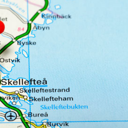
språkpolisen
rd
a
dningen digitalt