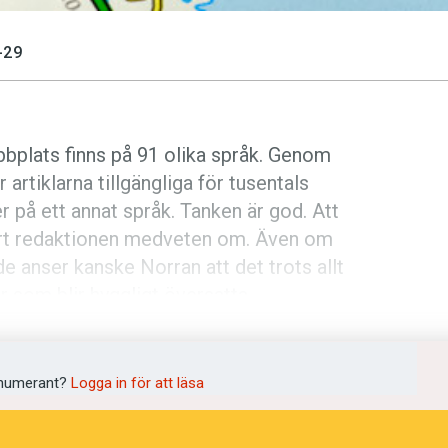
-29
bplats finns på 91 olika språk. Genom
 artiklarna tillgängliga för tusentals
er på ett annat språk. Tanken är god. Att
äkert redaktionen medveten om. Även om
de anser kanske Norran att det trots allt
ar som blir hyggligt översatta.
yp av fel uppstår när Google på resan till
Redan innan en läsare hunnit klicka på
numerant?
Logga in för att läsa
gheter. I menyraden går det inledningsvis
ländska, men sektionen
Skemmtun &