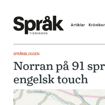
Artiklar
Krönikor
Hem
Artiklar
SPRÅKBLOGGEN
Norran på 91 sp
Krönikor
engelsk touch
Språkfrågor
Skrivtips
Bokrecensi