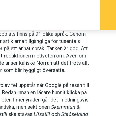
 bra. Däremot har AIK en del att fundera
r detta en helg som stavas:
genting att sätta emot i dessa två
undera över.
bplats finns på 91 olika språk. Genom
 artiklarna tillgängliga för tusentals
ersson enligt
Medievärlden
att Norran
er på ett annat språk. Tanken är god. Att
ori”. Och visst, för den som nöjer sig
äkert redaktionen medveten om. Även om
 översättningsfunktionen värdefull. I
de anser kanske Norran att det trots allt
en stor nypa salt.
ar som blir hyggligt översatta.
yp av fel uppstår när Google på resan till
Redan innan en läsare hunnit klicka på
gheter. I menyraden går det inledningsvis
ländska, men sektionen
Skemmtun &
stíll
ska stavas
Lífsstíll
och
Staðsetning