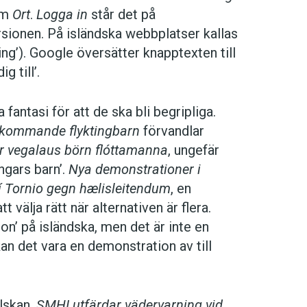
som
Ort
.
Logga in
står det på
sionen. På isländska webbplatser kallas
ing’). Google översätter knapptexten till
g till’.
fantasi för att de ska bli begripliga.
amkommande flyktingbarn
förvandlar
rir vegalaus börn flóttamanna
, ungefär
ingars barn’.
Nya demonstrationer i
í Tornio gegn hælisleitendum
, en
 välja rätt när alternativen är flera.
on’ på isländska, men det är inte en
kan det vara en demonstration av till
lskan.
SMHI utfärdar vädervarning vid