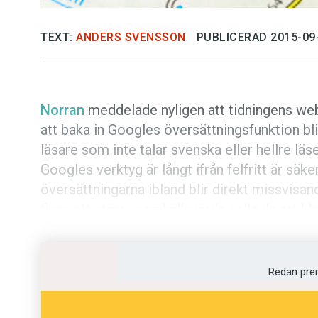
TEXT:
ANDERS SVENSSON
PUBLICERAD 2015-09
Norran
meddelade nyligen att tidningens web
att baka in Googles översättningsfunktion blir
läsare som inte talar svenska eller hellre läs
Googles verktyg är långt ifrån felfritt är s
översättningarna ibland blir direkt missvisan
finns ett större samhällsvärde i alla de artikl
Tokigt blir det tyvärr ganska ofta. En vanlig t
ett mindre språk tar vägen genom engelskan. 
Redan pre
den första rubriken finns en lång rad underli
ganska bra med Googles översättning till is