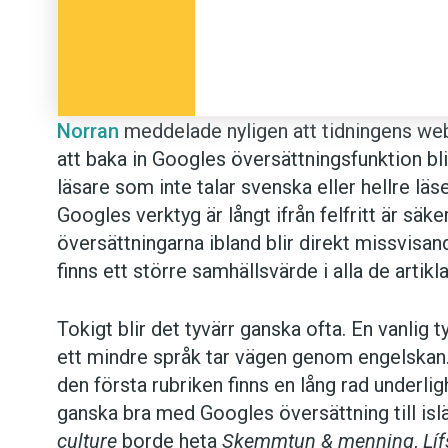
Daniel Larsson i målet var också riktigt
över i sitt powerplay. Sammantaget så ä
UTKLASSNING. Spelmässigt hade Luleå in
matcher. Miljonbygget har MYCKET att f
Norran
meddelade nyligen att tidningens web
att baka in Googles översättningsfunktion blir
I en kommentar säger chefredaktör Lars And
läsare som inte talar svenska eller hellre läs
nu ”lika enkelt översätts till spanska som ma
Googles verktyg är långt ifrån felfritt är s
med en aning om vad en artikel handlar om är
översättningarna ibland blir direkt missvisan
övrigt bör de översätta artiklarna läsas med 
finns ett större samhällsvärde i alla de artikl
Anders
Tokigt blir det tyvärr ganska ofta. En vanlig t
ett mindre språk tar vägen genom engelskan. 
Foto: Istockphoto
den första rubriken finns en lång rad underli
ganska bra med Googles översättning till is
culture
borde heta
Skemmtun & menning
,
Líf