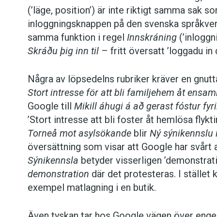
(’läge, position’) är inte riktigt samma sak 
inloggningsknappen på den svenska språkver
samma funktion i regel
Innskráning
(’inloggn
Skráðu þig inn til
– fritt översatt ’loggadu in di
Några av löpsedelns rubriker kräver en gnutta 
Stort intresse för att bli familjehem åt ens
Google till
Mikill áhugi á að gerast fóstur fy
’Stort intresse att bli foster åt hemlösa flykt
Torneå mot asylsökande
blir
Ný sýnikennslu 
översättning som visar att Google har svårt att
Sýnikennsla
betyder visserligen ’demonstrati
demonstration
där det protesteras. I stället 
exempel matlagning i en butik.
Även tyskan tar hos Google vägen över enge