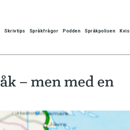
Skrivtips
Språkfrågor
Podden
Språkpolisen
Kvis
råk – men med en
oner