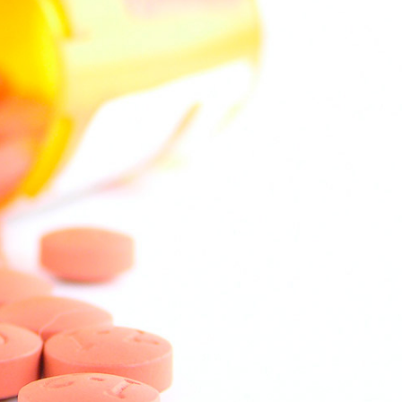
språkpolisen
rd
a
dningen digitalt