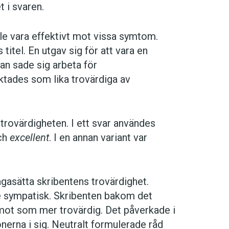
 i svaren.
le vara effektivt mot vissa symtom.
titel. En utgav sig för att vara en
nan sade sig arbeta för
ktades som lika trovärdiga av
trovärdigheten. I ett svar användes
ch
excellent
. I en annan variant var
rågasätta skribentens trovärdighet.
e sympatisk. Skribenten bakom det
ot som mer trovärdig. Det påverkade i
erna i sig. Neutralt formulerade råd