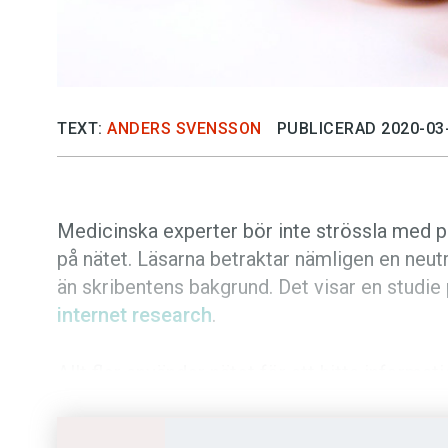
TEXT:
ANDERS SVENSSON
PUBLICERAD 2020-03
Medicinska experter bör inte strössla med po
på nätet. Läsarna betraktar nämligen en neut
än skribentens bakgrund. Det visar en studie
internet research
.
Allt fler använder nätet för att hitta inform
medicin. I olika forum finns också allt fler 
typer av frågor. Nu har forskare vid universit