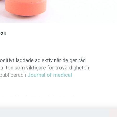
-24
sitivt laddade adjektiv när de ger råd
ral ton som viktigare för trovärdigheten
 publicerad i
Journal of medical
ation om bland annat sjukdomar och
medicinska experter som besvarar olika
etet i Münster, Tyskland, undersökt hur