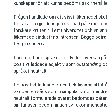
kunskaper för att kunna bedöma sakinnehållet
Frågan handlade om ett visst läkemedel skul
Deltagarna gjorde ingen skillnad på expertens 
forskare knuten till ett universitet och en an
läkemedelsindustrins intressen. Bägge betra
testpersonerna.
Däremot hade språket i ordvalet inverkan på 
positivt laddade adjektiv som
outstanding
o
språket neutralt.
De positivt laddade orden fick läsarna att if
Skribenten sågs som manipulativ och mindr
neutralt formulerade svaret bedömdes därem
sin tur även bedömningen av rekommendation