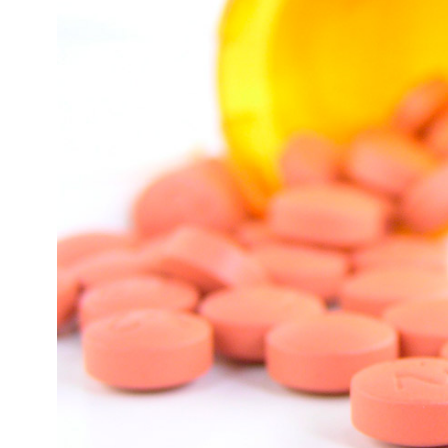
Kviss
Podden
Anmäl till 
Föreslå nyo
Annonsera
Prenumerer
Läs Språkti
Press