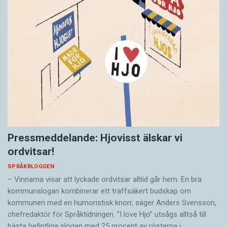
Pressmeddelande: Hjovisst älskar vi
ordvitsar!
SPRÅKBLOGGEN
– Vinnarna visar att lyckade ordvitsar alltid går hem. En bra
kommunslogan kombinerar ett träffsäkert budskap om
kommunen med en humoristisk knorr, säger Anders Svensson,
chefredaktör för Språktidningen. ”I love Hjo” utsågs alltså till
bästa befintliga slogan med 25 procent av rösterna i