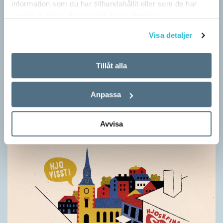
information som du har tillhandahållit eller som de har
samlat in när du har använt deras tjänster.
Visa detaljer
Tillåt alla
Särskolan byter namn
SPRÅKBLOGGEN
Anpassa
Grundsärskola byter namn till anpassad grundskola och
gymnasiesärskolan till anpassad gymnasieskola. En som har
stor del i att detta namnbyte sker är artonåriga Leo Lust…
Avvisa