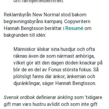
om familjemedlemmen.
Reklambyrån New Normal stod bakom
begravningsbyråns kampanj. Copywritern
Hannah Bengtsson berättar i
Resumé
om
bakgrunden till idén:
Människor älskar sina husdjur och ofta
räknas även de som närmast anhöriga,
vilket gör att den dagen döden knackar på
blir de en del av Fonus största fokus. Så
plötsligt fanns där änkor, änkemän och
djuränklingar, säger Hannah Bengtsson.
Svensk ordbok
definierar
änkling
som ’tidigare
gift man vars hustru av­lidit och som inte gift