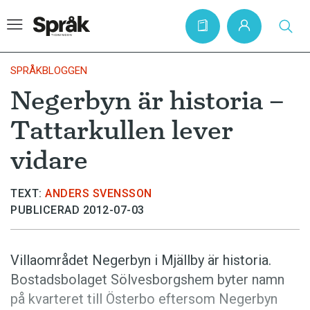
SPRÅKBLOGGEN
Negerbyn är historia –
Hem
Tattarkullen lever
Artiklar
vidare
Krönikor
Språkfrågor
TEXT:
ANDERS SVENSSON
PUBLICERAD 2012-07-03
Skrivtips
Bokrecensioner
Villaområdet Negerbyn i Mjällby är historia.
Kviss
Bostadsbolaget Sölvesborgshem byter namn
Podden
på kvarteret till Österbo eftersom Negerbyn