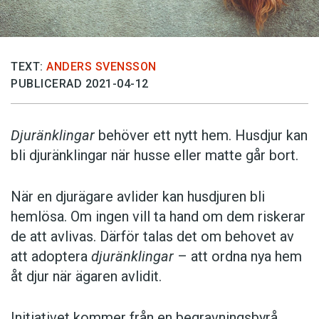
TEXT:
ANDERS SVENSSON
PUBLICERAD 2021-04-12
Djuränklingar
behöver ett nytt hem. Husdjur kan
bli djuränklingar när husse eller matte går bort.
När en djurägare avlider kan husdjuren bli
hemlösa. Om ingen vill ta hand om dem riskerar
de att avlivas. Därför talas det om behovet av
att adoptera
djuränklingar
– att ordna nya hem
åt djur när ägaren avlidit.
Initiativet kommer från en begravningsbyrå