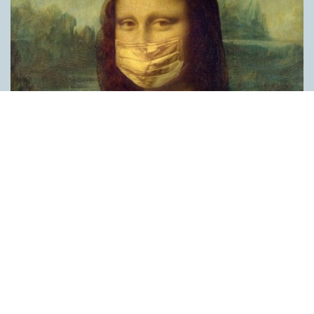
Covid, schmovid – rimmen som lättar upp i
pandemin
SPRÅKBLOGGEN
Corona, schmorona – covid, schmovid – pandemic,
schmandemic. Det kan se barnsligt ut, men den här sortens
lekfulla rim fyller en funktion, även bland vuxna. Det handlar om
reduplikationer, det vill säga när ett ord upprepas. I detta fall
inleder ett ”schm” eller ”shm” det upprepade ordet. ”Schm”-
rimmen kommer ursprungligen från jiddish, men har kommit att
användas mer allmänt i engelskan, särskilt i USA, bland annat
för att markera ironi, hån eller skepsis. Men enligt en studie på
Malmö universitet används den här sortens reduplikationer nu