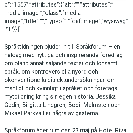
d”:”1557″,”attributes”:{”alt”:””,”attributes”:”
media-image ”,”class”:”media-
image”,”title”:””,”typeof”:”foaf:Image”,”wysiwyg”
:”1″}}]]
Språktidningen bjuder in till Språkforum – en
heldag med nyttiga och inspirerande föredrag
om bland annat säljande texter och lönsamt
språk, om kontroversiella nyord och
okonventionella dialektundersökningar, om
manligt och kvinnligt i språket och företags
mytbildning kring sin egen historia. Jessika
Gedin, Birgitta Lindgren, Bodil Malmsten och
Mikael Parkvall är några av gästerna.
Språkforum äger rum den 23 maj på Hotel Rival