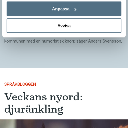
Pressmeddelande: Hjovisst älskar vi
Anpassa
ordvitsar!
SPRÅKBLOGGEN
Avvisa
– Vinnarna visar att lyckade ordvitsar alltid går hem. En bra
kommunslogan kombinerar ett träffsäkert budskap om
kommunen med en humoristisk knorr, säger Anders Svensson,
…
SPRÅKBLOGGEN
Veckans nyord:
djuränkling