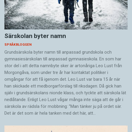
Särskolan byter namn
SPRÅKBLOGGEN
Grundsärskola byter namn till anpassad grundskola och
gymnasiesärskolan till anpassad gymnasieskola. En som har
stor del i att detta namnbyte sker är artonåriga Leo Lust från
Morgongåva, som under tre år har kontaktat politiker i
omgångar för att få igenom det. Leo Lust var bara 15 år när
han skickade ett medborgarförslag till riksdagen. Då gick han
själv i grundsärskolans nionde klass, och tyckte att särskola lät
nedlåtande. Enligt Leo Lust vågar många inte säga att de går i
särskola av rädsla för mobbning: ”Man tänker ju på ordet sär.
Det är det som är hela tanken med det här, att…