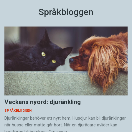
Språkbloggen
Veckans nyord: djuränkling
SPRÅKBLOGGEN
Djuränklingar behöver ett nytt hem. Husdjur kan bli djuränklingar
när husse eller matte går bort. När en djurägare avlider kan
husdjuren bli hemlösa. Om ingen…