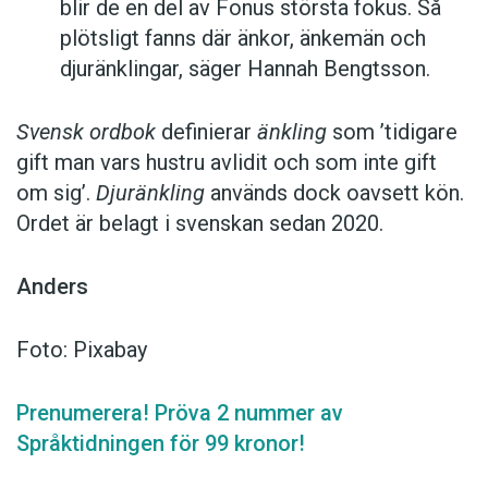
blir de en del av Fonus största fokus. Så
plötsligt fanns där änkor, änkemän och
djuränklingar, säger Hannah Bengtsson.
Svensk ordbok
definierar
änkling
som ’tidigare
gift man vars hustru av­lidit och som inte gift
om sig’.
Djuränkling
används dock oavsett kön.
Ordet är belagt i svenskan sedan 2020.
Anders
Foto: Pixabay
Prenumerera! Pröva 2 nummer av
Språktidningen för 99 kronor!