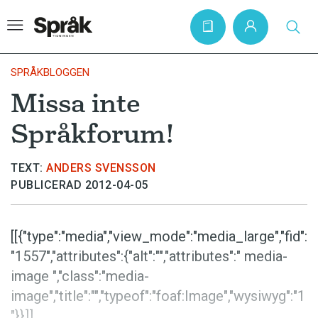
SPRÅKBLOGGEN
Missa inte
Hem
Språkforum!
Artiklar
Krönikor
TEXT:
ANDERS SVENSSON
PUBLICERAD 2012-04-05
Språkfrågor
Skrivtips
[[{"type":"media","view_mode":"media_large","fid":
Bokrecensioner
"1557","attributes":{"alt":"","attributes":" media-
Kviss
image ","class":"media-
image","title":"","typeof":"foaf:Image","wysiwyg":"1
Podden
"}}]]