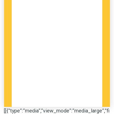
[[{”type”:”media”,”view_mode”:”media_large”,”fi