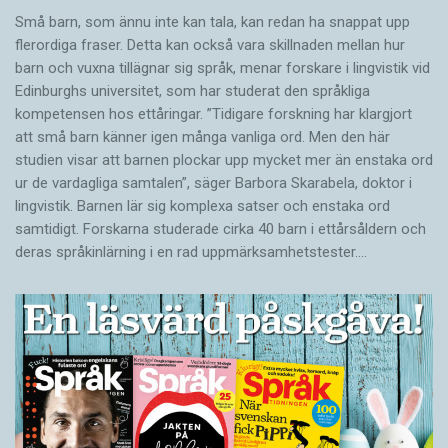
Små barn, som ännu inte kan tala, kan redan ha snappat upp
flerordiga fraser. Detta kan också vara skillnaden mellan hur
barn och vuxna tillägnar sig språk, menar forskare i lingvistik vid
Edinburghs universitet, som har studerat den språkliga
kompetensen hos ettåringar. ”Tidigare forskning har klargjort
att små barn känner igen många vanliga ord. Men den här
studien visar att barnen plockar upp mycket mer än enstaka ord
ur de vardagliga samtalen”, säger Barbora Skarabela, doktor i
lingvistik. Barnen lär sig komplexa satser och enstaka ord
samtidigt. Forskarna studerade cirka 40 barn i ettårsåldern och
deras språkinlärning i en rad uppmärksamhetstester.…