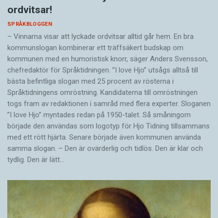
ordvitsar!
SPRÅKBLOGGEN
– Vinnarna visar att lyckade ordvitsar alltid går hem. En bra
kommunslogan kombinerar ett träffsäkert budskap om
kommunen med en humoristisk knorr, säger Anders Svensson,
chefredaktör för Språktidningen. ”I love Hjo” utsågs alltså till
bästa befintliga slogan med 25 procent av rösterna i
Språktidningens omröstning. Kandidaterna till omröstningen
togs fram av redaktionen i samråd med flera experter. Sloganen
”I love Hjo” myntades redan på 1950-talet. Så småningom
började den användas som logotyp för Hjo Tidning tillsammans
med ett rött hjärta. Senare började även kommunen använda
samma slogan. – Den är ovärderlig och tidlös. Den är klar och
tydlig. Den är lätt…