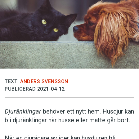
TEXT:
ANDERS SVENSSON
PUBLICERAD 2021-04-12
Djuränklingar
behöver ett nytt hem. Husdjur kan
bli djuränklingar när husse eller matte går bort.
När en djurägare avlider kan husdjuren bli