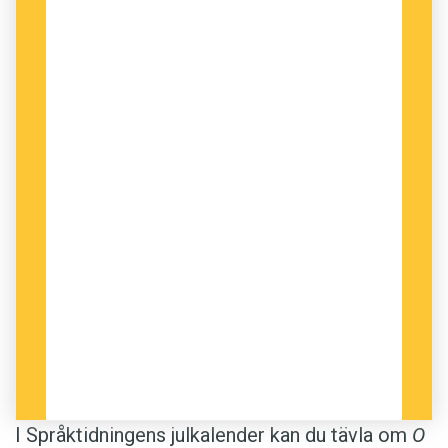
Vi delar ut ett bokpris till varje etappvinnare. Du
behöver inte delta i samtliga etapper för att
vara med i utlottningen.
Ledtrådarna publiceras här på webben, på
Twitter
, på
Facebook
och på
Instagram
.
Dina tävlingsord mejlar du till
anders@spraktidningen.se
. Vi behöver dina
lösningar senast den 6 januari. Lycka till!
Anders
I Språktidningens julkalender kan du tävla om
O