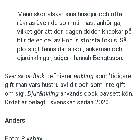
Människor älskar sina husdjur och ofta
räknas även de som närmast anhöriga,
vilket gör att den dagen döden knackar på
blir de en del av Fonus största fokus. Så
plötsligt fanns där änkor, änkemän och
djuränklingar, säger Hannah Bengtsson.
Svensk ordbok
definierar
änkling
som ’tidigare
gift man vars hustru av­lidit och som inte gift
om sig’.
Djuränkling
används dock oavsett kön.
Ordet är belagt i svenskan sedan 2020.
Anders
Foto: Pixabay