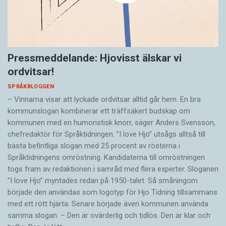
Pressmeddelande: Hjovisst älskar vi
ordvitsar!
SPRÅKBLOGGEN
– Vinnarna visar att lyckade ordvitsar alltid går hem. En bra
kommunslogan kombinerar ett träffsäkert budskap om
kommunen med en humoristisk knorr, säger Anders Svensson,
chefredaktör för Språktidningen. ”I love Hjo” utsågs alltså till
bästa befintliga slogan med 25 procent av rösterna i
Språktidningens omröstning. Kandidaterna till omröstningen
togs fram av redaktionen i samråd med flera experter. Sloganen
”I love Hjo” myntades redan på 1950-talet. Så småningom
började den användas som logotyp för Hjo Tidning tillsammans
med ett rött hjärta. Senare började även kommunen använda
samma slogan. – Den är ovärderlig och tidlös. Den är klar och