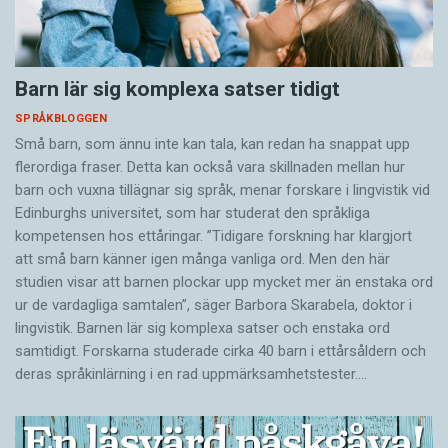
Barn lär sig komplexa satser tidigt
SPRÅKBLOGGEN
Små barn, som ännu inte kan tala, kan redan ha snappat upp
flerordiga fraser. Detta kan också vara skillnaden mellan hur
barn och vuxna tillägnar sig språk, menar forskare i lingvistik vid
Edinburghs universitet, som har studerat den språkliga
kompetensen hos ettåringar. ”Tidigare forskning har klargjort
att små barn känner igen många vanliga ord. Men den här
studien visar att barnen plockar upp mycket mer än enstaka ord
ur de vardagliga samtalen”, säger Barbora Skarabela, doktor i
lingvistik. Barnen lär sig komplexa satser och enstaka ord
samtidigt. Forskarna studerade cirka 40 barn i ettårsåldern och
deras språkinlärning i en rad uppmärksamhetstester.…