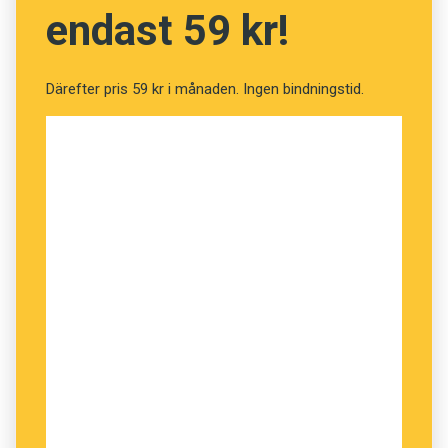
gäller att lista ut vilket ord vi söker. Den första
endast 59 kr!
bokstaven i ordet vi söker ingår i tävlingsordet.
Om ordet vi söker den första dagen är
åkerspöke
är det bokstaven
å
som är första
Därefter pris 59 kr i månaden. Ingen bindningstid.
bokstaven i tävlingsordet. Om ordet andra
dagen är
galgfågel
är
g
andra bokstaven i
tävlingsordet och så vidare.
Samtliga ord som vi söker finns med på
Språktidningens lista över 1 001 ord som kan
riskera att strykas ur
Svenska Akademiens
ordlista
från 8/2018. Ledtrådarna består av
några av de motiveringar som läsare har
skickat in när de adopterat ord på listan. I
motiveringarna har vi utelämnat ordet vi söker. I
det här exemplet är det
åkerspöke
som åsyftas: