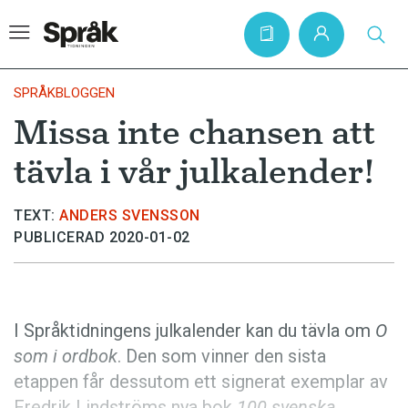
SPRÅKBLOGGEN
Missa inte chansen att
Hem
tävla i vår julkalender!
Artiklar
Krönikor
TEXT:
ANDERS SVENSSON
PUBLICERAD 2020-01-02
Språkfrågor
Skrivtips
Bokrecensioner
I Språktidningens julkalender kan du tävla om
O
Kviss
som i ordbok
. Den som vinner den sista
etappen får dessutom ett signerat exemplar av
Podden
Fredrik Lindströms nya bok
100 svenska