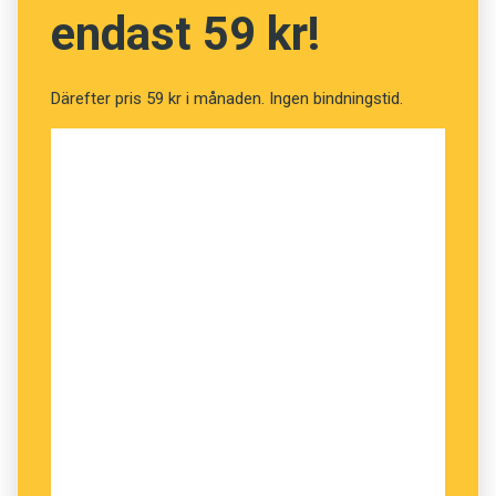
uppmärksam på trafiken. Att skriva sms visade
endast 59 kr!
sig även utgöra en större distraktion än att tala
i telefon.
Därefter pris 59 kr i månaden. Ingen bindningstid.
För att förebygga olyckor där messande
gångtrafikanter kolliderar med bilister vid
övergångsställen började polisen i Fort Lee i
mars att utfärda böter för den som
vårdslöst korsar gatan. Enbart under de två
första månaderna bötfälldes 117 personer,
berättar
The Record
.
Polischefen Thomas Ripoli säger till
ABC
att
messandet är en trafiksäkerhetsrisk. Han blir
ofta vittne till hur fotgängare som är upptagna
med mobiltelefonen inte stannar för rött ljus