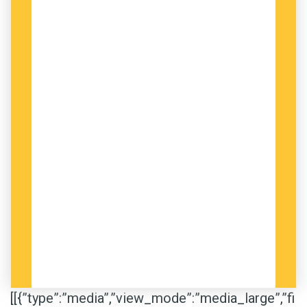
[[{”type”:”media”,”view_mode”:”media_large”,”fi