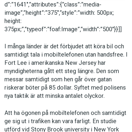
d”:”1641″,”attributes”:{”class”:”media-
image”,”height”:”375″,”style”:”width: 500px;
height:
375px;”,”typeof”:”foaf:Image”,”width”:”500″}}]]
I många länder är det förbjudet att köra bil och
samtidigt tala i mobiltelefonen utan handsfree. I
Fort Lee i amerikanska New Jersey har
myndigheterna gått ett steg längre. Den som
messar samtidigt som hen går över gatan
riskerar böter på 85 dollar. Syftet med polisens
nya taktik är att minska antalet olyckor.
Att ha ögonen på mobiltelefonen och samtidigt
ge sig ut i trafiken kan vara farligt. En studie
utförd vid Stony Brook university i New York