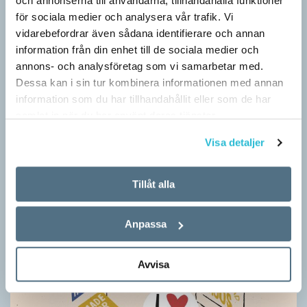
Särskolan byter namn
och annonserna till användarna, tillhandahålla funktioner
för sociala medier och analysera vår trafik. Vi
SPRÅKBLOGGEN
vidarebefordrar även sådana identifierare och annan
Grundsärskola byter namn till anpassad grundskola och
information från din enhet till de sociala medier och
gymnasiesärskolan till anpassad gymnasieskola. En som har
annons- och analysföretag som vi samarbetar med.
stor del i att detta namnbyte sker är artonåriga Leo Lust…
Dessa kan i sin tur kombinera informationen med annan
information som du har tillhandahållit eller som de har
samlat in när du har använt deras tjänster.
Visa detaljer
Tillåt alla
Anpassa
Avvisa