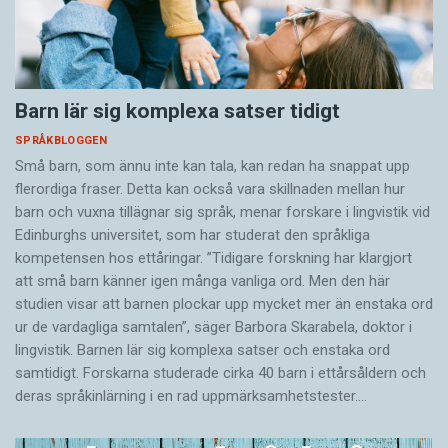
Barn lär sig komplexa satser tidigt
SPRÅKBLOGGEN
Små barn, som ännu inte kan tala, kan redan ha snappat upp
flerordiga fraser. Detta kan också vara skillnaden mellan hur
barn och vuxna tillägnar sig språk, menar forskare i lingvistik vid
Edinburghs universitet, som har studerat den språkliga
kompetensen hos ettåringar. ”Tidigare forskning har klargjort
att små barn känner igen många vanliga ord. Men den här
studien visar att barnen plockar upp mycket mer än enstaka ord
ur de vardagliga samtalen”, säger Barbora Skarabela, doktor i
lingvistik. Barnen lär sig komplexa satser och enstaka ord
samtidigt. Forskarna studerade cirka 40 barn i ettårsåldern och
deras språkinlärning i en rad uppmärksamhetstester.…