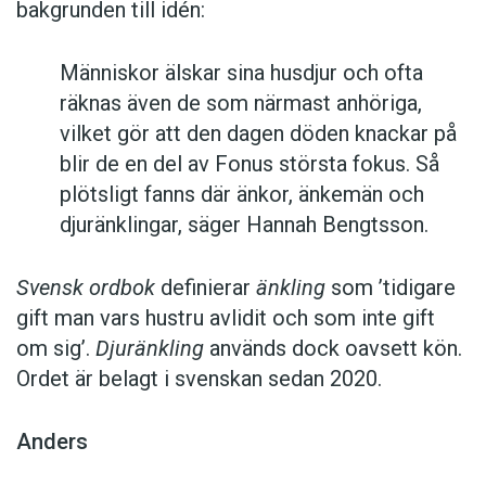
bakgrunden till idén:
Människor älskar sina husdjur och ofta
räknas även de som närmast anhöriga,
vilket gör att den dagen döden knackar på
blir de en del av Fonus största fokus. Så
plötsligt fanns där änkor, änkemän och
djuränklingar, säger Hannah Bengtsson.
Svensk ordbok
definierar
änkling
som ’tidigare
gift man vars hustru av­lidit och som inte gift
om sig’.
Djuränkling
används dock oavsett kön.
Ordet är belagt i svenskan sedan 2020.
Anders