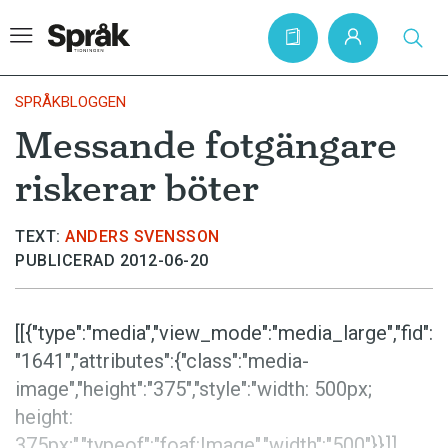
SPRÅKBLOGGEN
Messande fotgängare
Hem
riskerar böter
Artiklar
Krönikor
TEXT:
ANDERS SVENSSON
PUBLICERAD 2012-06-20
Språkfrågor
Skrivtips
[[{"type":"media","view_mode":"media_large","fid":
Bokrecensioner
"1641","attributes":{"class":"media-
Kviss
image","height":"375","style":"width: 500px;
height:
Podden
375px;","typeof":"foaf:Image","width":"500"}}]]