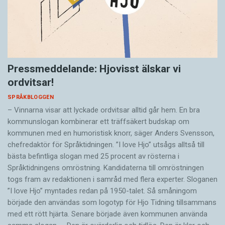
Pressmeddelande: Hjovisst älskar vi
ordvitsar!
SPRÅKBLOGGEN
– Vinnarna visar att lyckade ordvitsar alltid går hem. En bra
kommunslogan kombinerar ett träffsäkert budskap om
kommunen med en humoristisk knorr, säger Anders Svensson,
chefredaktör för Språktidningen. ”I love Hjo” utsågs alltså till
bästa befintliga slogan med 25 procent av rösterna i
Språktidningens omröstning. Kandidaterna till omröstningen
togs fram av redaktionen i samråd med flera experter. Sloganen
”I love Hjo” myntades redan på 1950-talet. Så småningom
började den användas som logotyp för Hjo Tidning tillsammans
med ett rött hjärta. Senare började även kommunen använda