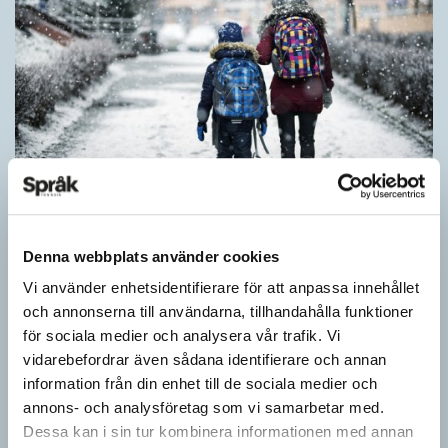
Särskolan byter namn
Denna webbplats använder cookies
SPRÅKBLOGGEN
Vi använder enhetsidentifierare för att anpassa innehållet
Grundsärskola byter namn till anpassad grundskola och
och annonserna till användarna, tillhandahålla funktioner
gymnasiesärskolan till anpassad gymnasieskola. En som har
för sociala medier och analysera vår trafik. Vi
stor del i att detta namnbyte sker är artonåriga Leo Lust…
vidarebefordrar även sådana identifierare och annan
information från din enhet till de sociala medier och
annons- och analysföretag som vi samarbetar med.
Dessa kan i sin tur kombinera informationen med annan