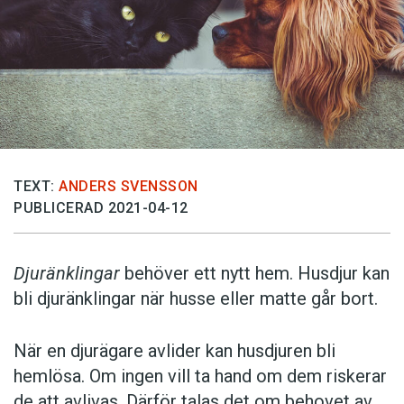
TEXT:
ANDERS SVENSSON
PUBLICERAD 2021-04-12
Djuränklingar
behöver ett nytt hem. Husdjur kan
bli djuränklingar när husse eller matte går bort.
När en djurägare avlider kan husdjuren bli
hemlösa. Om ingen vill ta hand om dem riskerar
de att avlivas. Därför talas det om behovet av