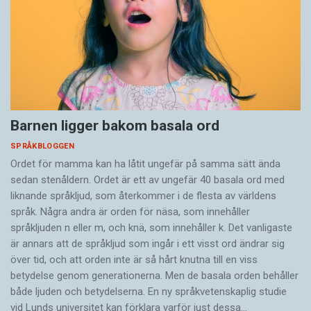
Barnen ligger bakom basala ord
SPRÅKBLOGGEN
Ordet för mamma kan ha låtit ungefär på samma sätt ända
sedan stenåldern. Ordet är ett av ungefär 40 basala ord med
liknande språkljud, som återkommer i de flesta av världens
språk. Några andra är orden för näsa, som innehåller
språkljuden n eller m, och knä, som innehåller k. Det vanligaste
är annars att de språkljud som ingår i ett visst ord ändrar sig
över tid, och att orden inte är så hårt knutna till en viss
betydelse genom generationerna. Men de basala orden behåller
både ljuden och betydelserna. En ny språkvetenskaplig studie
vid Lunds universitet kan förklara varför just dessa…