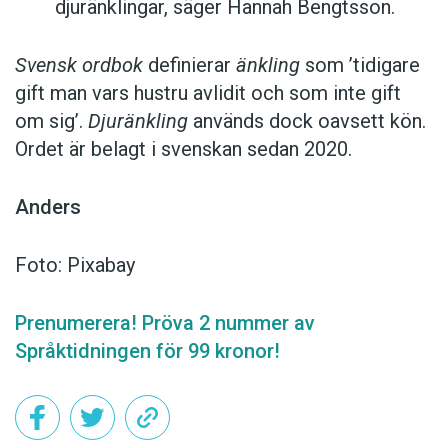
djuränklingar, säger Hannah Bengtsson.
Svensk ordbok
definierar
änkling
som ’tidigare
gift man vars hustru av­lidit och som inte gift
om sig’.
Djuränkling
används dock oavsett kön.
Ordet är belagt i svenskan sedan 2020.
Anders
Foto: Pixabay
Prenumerera! Pröva 2 nummer av
Språktidningen för 99 kronor!