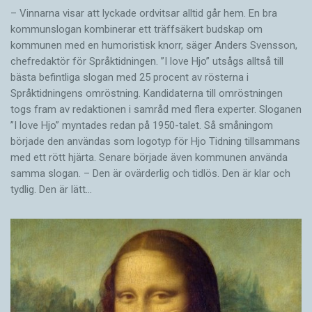
– Vinnarna visar att lyckade ordvitsar alltid går hem. En bra
kommunslogan kombinerar ett träffsäkert budskap om
kommunen med en humoristisk knorr, säger Anders Svensson,
chefredaktör för Språktidningen. ”I love Hjo” utsågs alltså till
bästa befintliga slogan med 25 procent av rösterna i
Språktidningens omröstning. Kandidaterna till omröstningen
togs fram av redaktionen i samråd med flera experter. Sloganen
”I love Hjo” myntades redan på 1950-talet. Så småningom
började den användas som logotyp för Hjo Tidning tillsammans
med ett rött hjärta. Senare började även kommunen använda
samma slogan. – Den är ovärderlig och tidlös. Den är klar och
tydlig. Den är lätt…