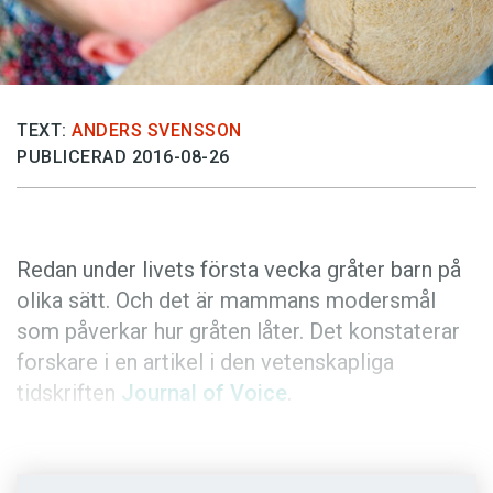
Anmäl till språkpolisen
Föreslå nyord
Annonsera
Prenumerera
TEXT:
ANDERS SVENSSON
PUBLICERAD 2016-08-26
Läs Språktidningen digitalt
Press
Redan under livets första vecka gråter barn på
olika sätt. Och det är mammans modersmål
som påverkar hur gråten låter. Det konstaterar
forskare i en artikel i den vetenskapliga
tidskriften
Journal of Voice
.
Under den sista tredjedelen av graviditeten
snappar foster upp en hel del information om