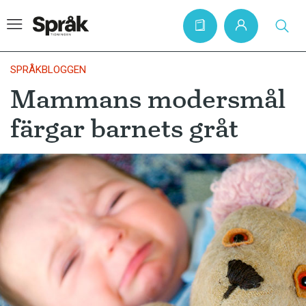
SPRÅKBLOGGEN
Mammans modersmål
Hem
färgar barnets gråt
Artiklar
Krönikor
Språkfrågor
Skrivtips
Bokrecensioner
Kviss
Podden