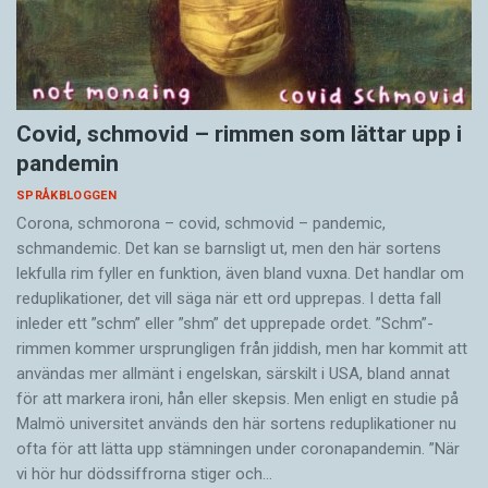
Covid, schmovid – rimmen som lättar upp i
pandemin
SPRÅKBLOGGEN
Corona, schmorona – covid, schmovid – pandemic,
schmandemic. Det kan se barnsligt ut, men den här sortens
lekfulla rim fyller en funktion, även bland vuxna. Det handlar om
reduplikationer, det vill säga när ett ord upprepas. I detta fall
inleder ett ”schm” eller ”shm” det upprepade ordet. ”Schm”-
rimmen kommer ursprungligen från jiddish, men har kommit att
användas mer allmänt i engelskan, särskilt i USA, bland annat
för att markera ironi, hån eller skepsis. Men enligt en studie på
Malmö universitet används den här sortens reduplikationer nu
ofta för att lätta upp stämningen under coronapandemin. ”När
vi hör hur dödssiffrorna stiger och…