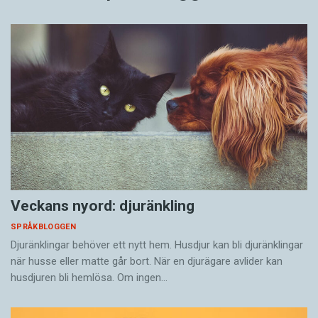
Veckans nyord: djuränkling
SPRÅKBLOGGEN
Djuränklingar behöver ett nytt hem. Husdjur kan bli djuränklingar
när husse eller matte går bort. När en djurägare avlider kan
husdjuren bli hemlösa. Om ingen…