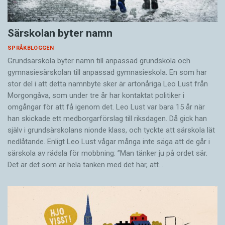
Särskolan byter namn
SPRÅKBLOGGEN
Grundsärskola byter namn till anpassad grundskola och
gymnasiesärskolan till anpassad gymnasieskola. En som har
stor del i att detta namnbyte sker är artonåriga Leo Lust från
Morgongåva, som under tre år har kontaktat politiker i
omgångar för att få igenom det. Leo Lust var bara 15 år när
han skickade ett medborgarförslag till riksdagen. Då gick han
själv i grundsärskolans nionde klass, och tyckte att särskola lät
nedlåtande. Enligt Leo Lust vågar många inte säga att de går i
särskola av rädsla för mobbning: ”Man tänker ju på ordet sär.
Det är det som är hela tanken med det här, att…