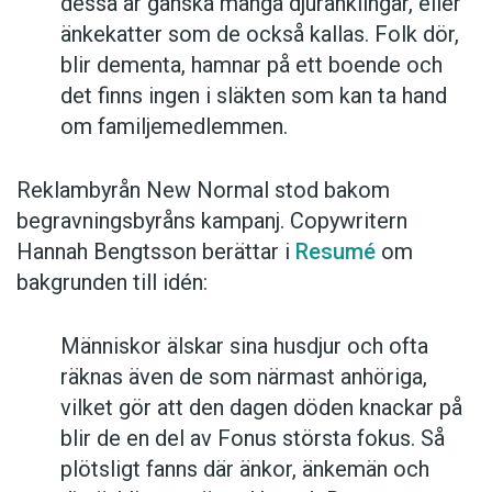
dessa är ganska många djuränklingar, eller
änkekatter som de också kallas. Folk dör,
blir dementa, hamnar på ett boende och
det finns ingen i släkten som kan ta hand
om familjemedlemmen.
Reklambyrån New Normal stod bakom
begravningsbyråns kampanj. Copywritern
Hannah Bengtsson berättar i
Resumé
om
bakgrunden till idén:
Människor älskar sina husdjur och ofta
räknas även de som närmast anhöriga,
vilket gör att den dagen döden knackar på
blir de en del av Fonus största fokus. Så
plötsligt fanns där änkor, änkemän och