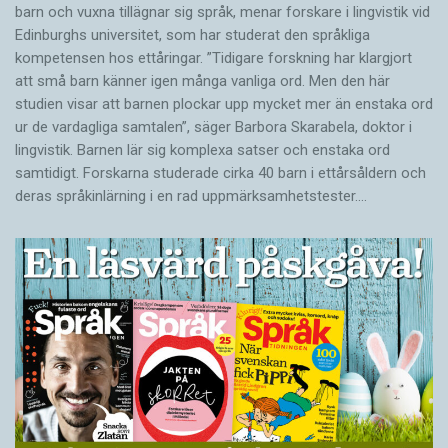
barn och vuxna tillägnar sig språk, menar forskare i lingvistik vid
Edinburghs universitet, som har studerat den språkliga
kompetensen hos ettåringar. ”Tidigare forskning har klargjort
att små barn känner igen många vanliga ord. Men den här
studien visar att barnen plockar upp mycket mer än enstaka ord
ur de vardagliga samtalen”, säger Barbora Skarabela, doktor i
lingvistik. Barnen lär sig komplexa satser och enstaka ord
samtidigt. Forskarna studerade cirka 40 barn i ettårsåldern och
deras språkinlärning i en rad uppmärksamhetstester.…