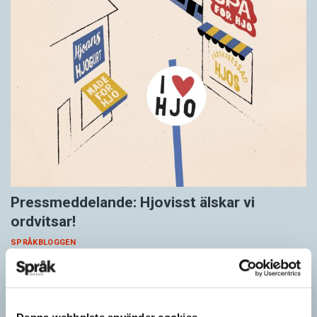
Pressmeddelande: Hjovisst älskar vi
ordvitsar!
SPRÅKBLOGGEN
– Vinnarna visar att lyckade ordvitsar alltid går hem. En bra
kommunslogan kombinerar ett träffsäkert budskap om
kommunen med en humoristisk knorr, säger Anders Svensson,
…