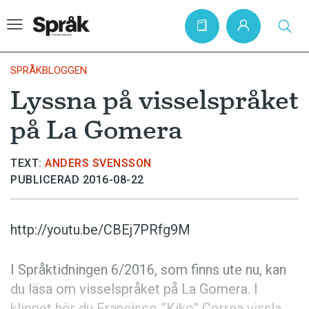
SPRÅKBLOGGEN
Lyssna på visselspråket
Hem
på La Gomera
Artiklar
Krönikor
TEXT:
ANDERS SVENSSON
PUBLICERAD 2016-08-22
Språkfrågor
Skrivtips
http://youtu.be/CBEj7PRfg9M
Bokrecensioner
Kviss
I Språktidningen 6/2016, som finns ute nu, kan
du läsa om visselspråket på La Gomera. I
Podden
klippet hör du Francisco ”Kiko” Correa vissla