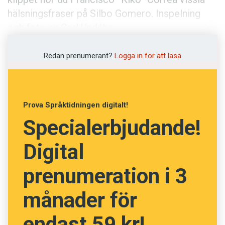
Anmäl till språkpolisen
hälsningsfraser på Silbo Gomero. Inspelning
Föreslå nyord
och foto av Carl Undéhn.
Annonsera
Redan prenumerant?
Logga in för att läsa
Prenumerera
Läs Språktidningen digitalt
Press
Prova Språktidningen digitalt!
Specialerbjudande!
Digital
prenumeration i 3
månader för
endast 59 kr!