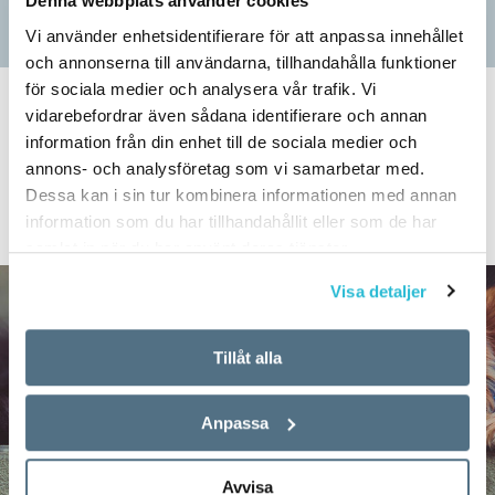
Denna webbplats använder cookies
Vi använder enhetsidentifierare för att anpassa innehållet
och annonserna till användarna, tillhandahålla funktioner
för sociala medier och analysera vår trafik. Vi
vidarebefordrar även sådana identifierare och annan
SPRÅKBLOGGEN
information från din enhet till de sociala medier och
Veckans nyord:
annons- och analysföretag som vi samarbetar med.
Dessa kan i sin tur kombinera informationen med annan
djuränkling
information som du har tillhandahållit eller som de har
samlat in när du har använt deras tjänster.
Visa detaljer
Tillåt alla
Anpassa
Avvisa