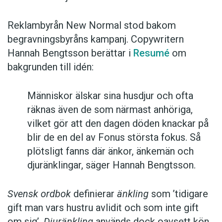
Reklambyrån New Normal stod bakom
begravningsbyråns kampanj. Copywritern
Hannah Bengtsson berättar i
Resumé
om
bakgrunden till idén:
Människor älskar sina husdjur och ofta
räknas även de som närmast anhöriga,
vilket gör att den dagen döden knackar på
blir de en del av Fonus största fokus. Så
plötsligt fanns där änkor, änkemän och
djuränklingar, säger Hannah Bengtsson.
Svensk ordbok
definierar
änkling
som ’tidigare
gift man vars hustru av­lidit och som inte gift
om sig’.
Djuränkling
används dock oavsett kön.