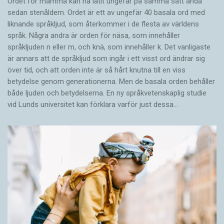
Ordet för mamma kan ha låtit ungefär på samma sätt ända
sedan stenåldern. Ordet är ett av ungefär 40 basala ord med
liknande språkljud, som återkommer i de flesta av världens
språk. Några andra är orden för näsa, som innehåller
språkljuden n eller m, och knä, som innehåller k. Det vanligaste
är annars att de språkljud som ingår i ett visst ord ändrar sig
över tid, och att orden inte är så hårt knutna till en viss
betydelse genom generationerna. Men de basala orden behåller
både ljuden och betydelserna. En ny språkvetenskaplig studie
vid Lunds universitet kan förklara varför just dessa…