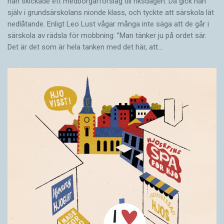
han skickade ett medborgarförslag till riksdagen. Då gick han
själv i grundsärskolans nionde klass, och tyckte att särskola lät
nedlåtande. Enligt Leo Lust vågar många inte säga att de går i
särskola av rädsla för mobbning: ”Man tänker ju på ordet sär.
Det är det som är hela tanken med det här, att…