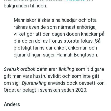
bakgrunden till idén:
Människor älskar sina husdjur och ofta
räknas även de som närmast anhöriga,
vilket gör att den dagen döden knackar på
blir de en del av Fonus största fokus. Så
plötsligt fanns där änkor, änkemän och
djuränklingar, säger Hannah Bengtsson.
Svensk ordbok
definierar
änkling
som ’tidigare
gift man vars hustru av­lidit och som inte gift
om sig’.
Djuränkling
används dock oavsett kön.
Ordet är belagt i svenskan sedan 2020.
Anders