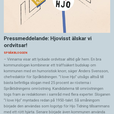
Pressmeddelande: Hjovisst älskar vi
ordvitsar!
SPRÅKBLOGGEN
– Vinnarna visar att lyckade ordvitsar alltid går hem. En bra
kommunslogan kombinerar ett träffsäkert budskap om
kommunen med en humoristisk knorr, säger Anders Svensson,
chefredaktör för Språktidningen. ”I love Hjo” utsågs alltså till
bästa befintliga slogan med 25 procent av rösterna i
Språktidningens omröstning. Kandidaterna till omröstningen
togs fram av redaktionen i samråd med flera experter. Sloganen
”I love Hjo” myntades redan på 1950-talet. Så småningom
började den användas som logotyp för Hjo Tidning tillsammans
med ett rött hjärta. Senare började även kommunen använda