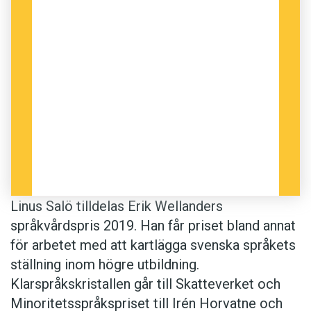
Minoritetsspråkspriset. De har länge jobbat för
att främja romska barns och ungdomars rätt till
det egna språket. Det arbetet har i sin tur gjort
att de kunnat ”stärka sin identitet och
självkänsla för att kunna inta sin rättmätiga
plats i samhället”.
Klarspråkskristallen och Minoritetsspråkspriset
delades ut av kultur- och demokratiminister
Amanda Lind. Erik Wellanders pris delades ut av
Linus Salö tilldelas Erik Wellanders
Björn Melander, professor i svenska vid
språkvårdspris 2019. Han får priset bland annat
Uppsala universitet och ordförande i Stiftelsen
för arbetet med att kartlägga svenska språkets
Erik Wellanders fond.
ställning inom högre utbildning.
Klarspråkskristallen går till Skatteverket och
Anders
Minoritetsspråkspriset till Irén Horvatne och