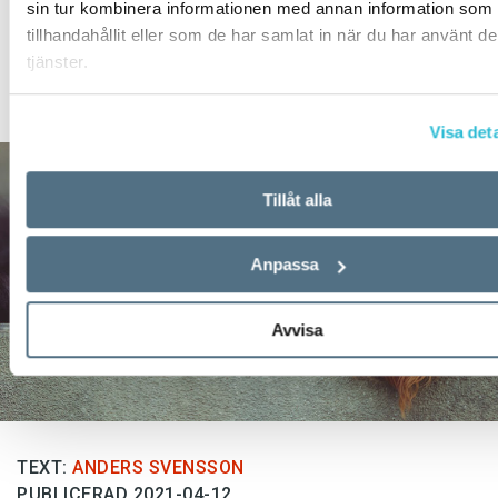
SPRÅKBLOGGEN
sin tur kombinera informationen med annan information som 
tillhandahållit eller som de har samlat in när du har använt d
Veckans nyord:
tjänster.
djuränkling
Visa deta
Tillåt alla
Anpassa
Avvisa
TEXT:
ANDERS SVENSSON
PUBLICERAD 2021-04-12