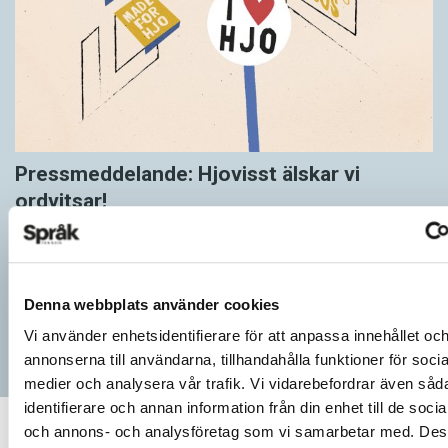
Pressmeddelande: Hjovisst älskar vi
ordvitsar!
SPRÅKBLOGGEN
– Vinnarna visar att lyckade ordvitsar alltid går hem. En bra
kommunslogan kombinerar ett träffsäkert budskap om
kommunen med en humoristisk knorr, säger Anders Svensson,
Denna webbplats använder cookies
…
Vi använder enhetsidentifierare för att anpassa innehållet oc
annonserna till användarna, tillhandahålla funktioner för socia
medier och analysera vår trafik. Vi vidarebefordrar även såd
identifierare och annan information från din enhet till de soci
och annons- och analysföretag som vi samarbetar med. Des