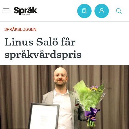
SPRÅKBLOGGEN
Linus Salö får
Hem
språkvårdspris
Artiklar
Krönikor
Språkfrågor
Skrivtips
Bokrecensioner
Kviss
Podden