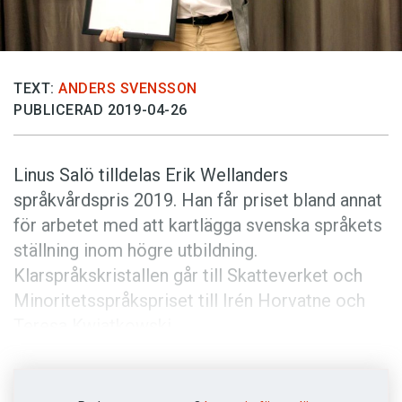
Anmäl till språkpolisen
Föreslå nyord
Annonsera
TEXT:
ANDERS SVENSSON
Prenumerera
PUBLICERAD 2019-04-26
Läs Språktidningen digitalt
Press
Linus Salö tilldelas Erik Wellanders
språkvårdspris 2019. Han får priset bland annat
för arbetet med att kartlägga svenska språkets
ställning inom högre utbildning.
Klarspråkskristallen går till Skatteverket och
Minoritetsspråkspriset till Irén Horvatne och
Teresa Kwiatkowski.
Tre priser delades ut i dag under
Språkrådsdagen, Språkrådets årliga konferens.