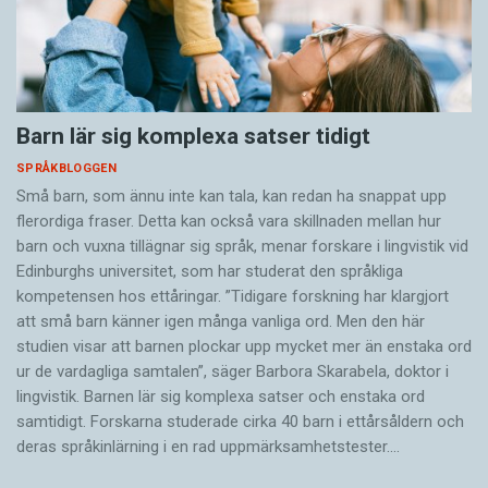
Barn lär sig komplexa satser tidigt
SPRÅKBLOGGEN
Små barn, som ännu inte kan tala, kan redan ha snappat upp
flerordiga fraser. Detta kan också vara skillnaden mellan hur
barn och vuxna tillägnar sig språk, menar forskare i lingvistik vid
Edinburghs universitet, som har studerat den språkliga
kompetensen hos ettåringar. ”Tidigare forskning har klargjort
att små barn känner igen många vanliga ord. Men den här
studien visar att barnen plockar upp mycket mer än enstaka ord
ur de vardagliga samtalen”, säger Barbora Skarabela, doktor i
lingvistik. Barnen lär sig komplexa satser och enstaka ord
samtidigt. Forskarna studerade cirka 40 barn i ettårsåldern och
deras språkinlärning i en rad uppmärksamhetstester.…