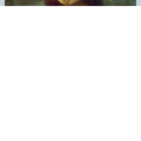
Covid, schmovid – rimmen som lättar upp i
pandemin
SPRÅKBLOGGEN
Corona, schmorona – covid, schmovid – pandemic,
schmandemic. Det kan se barnsligt ut, men den här sortens
lekfulla rim fyller en funktion, även bland vuxna. Det handlar om
reduplikationer, det vill säga när ett ord upprepas. I detta fall
inleder ett ”schm” eller ”shm” det upprepade ordet. ”Schm”-
rimmen kommer ursprungligen från jiddish, men har kommit att
användas mer allmänt i engelskan, särskilt i USA, bland annat
för att markera ironi, hån eller skepsis. Men enligt en studie på
Malmö universitet används den här sortens reduplikationer nu
ofta för att lätta upp stämningen under coronapandemin. ”När
vi hör hur dödssiffrorna stiger och…