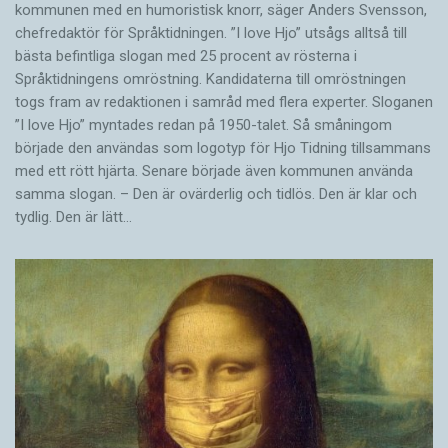
kommunen med en humoristisk knorr, säger Anders Svensson,
chefredaktör för Språktidningen. ”I love Hjo” utsågs alltså till
bästa befintliga slogan med 25 procent av rösterna i
Språktidningens omröstning. Kandidaterna till omröstningen
togs fram av redaktionen i samråd med flera experter. Sloganen
”I love Hjo” myntades redan på 1950-talet. Så småningom
började den användas som logotyp för Hjo Tidning tillsammans
med ett rött hjärta. Senare började även kommunen använda
samma slogan. – Den är ovärderlig och tidlös. Den är klar och
tydlig. Den är lätt…