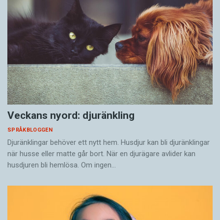
Veckans nyord: djuränkling
SPRÅKBLOGGEN
Djuränklingar behöver ett nytt hem. Husdjur kan bli djuränklingar
när husse eller matte går bort. När en djurägare avlider kan
husdjuren bli hemlösa. Om ingen…