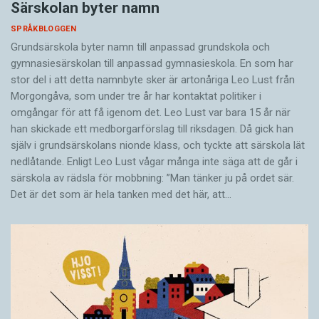
Särskolan byter namn
SPRÅKBLOGGEN
Grundsärskola byter namn till anpassad grundskola och
gymnasiesärskolan till anpassad gymnasieskola. En som har
stor del i att detta namnbyte sker är artonåriga Leo Lust från
Morgongåva, som under tre år har kontaktat politiker i
omgångar för att få igenom det. Leo Lust var bara 15 år när
han skickade ett medborgarförslag till riksdagen. Då gick han
själv i grundsärskolans nionde klass, och tyckte att särskola lät
nedlåtande. Enligt Leo Lust vågar många inte säga att de går i
särskola av rädsla för mobbning: ”Man tänker ju på ordet sär.
Det är det som är hela tanken med det här, att…