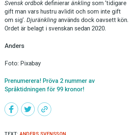
Svensk ordbok
definierar
änkling
som ’tidigare
gift man vars hustru av­lidit och som inte gift
om sig’.
Djuränkling
används dock oavsett kön.
Ordet är belagt i svenskan sedan 2020.
Anders
Foto: Pixabay
Prenumerera! Pröva 2 nummer av
Språktidningen för 99 kronor!
TEXT:
ANDERS SVENSSON