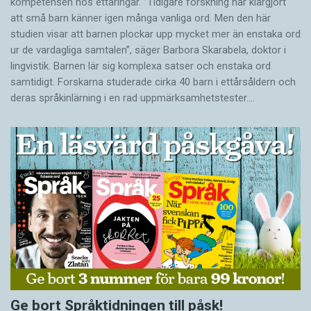
kompetensen hos ettåringar. ”Tidigare forskning har klargjort
att små barn känner igen många vanliga ord. Men den här
studien visar att barnen plockar upp mycket mer än enstaka ord
ur de vardagliga samtalen”, säger Barbora Skarabela, doktor i
lingvistik. Barnen lär sig komplexa satser och enstaka ord
samtidigt. Forskarna studerade cirka 40 barn i ettårsåldern och
deras språkinlärning i en rad uppmärksamhetstester.…
Ge bort Språktidningen till påsk!