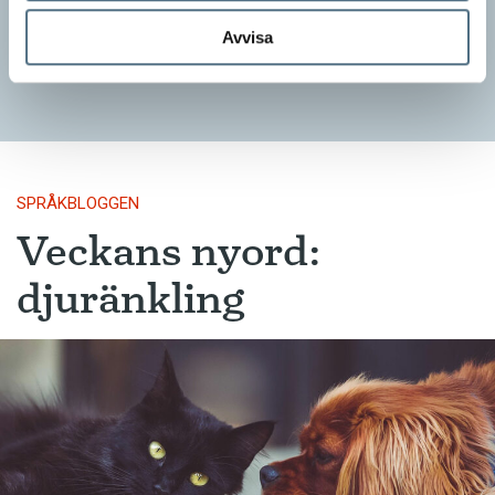
kommunslogan kombinerar ett träffsäkert budskap om
kommunen med en humoristisk knorr, säger Anders Svensson,
Avvisa
…
SPRÅKBLOGGEN
Veckans nyord:
djuränkling