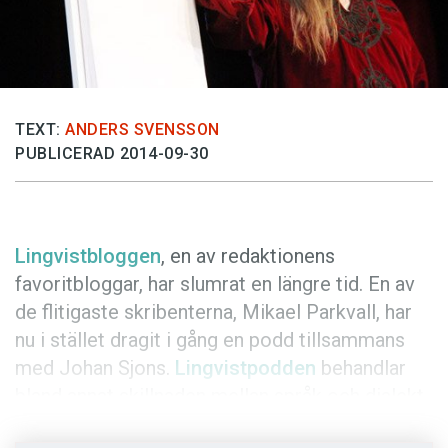
Anmäl till språkpolisen
Föreslå nyord
Annonsera
Prenumerera
TEXT:
ANDERS SVENSSON
PUBLICERAD 2014-09-30
Läs Språktidningen digitalt
Press
Lingvistbloggen
, en av redaktionens
favoritbloggar, har slumrat en längre tid. En av
de flitigaste skribenterna, Mikael Parkvall, har
nu i stället dragit i gång en podd tillsammans
med Johan Sjons.
Lingvistpodden
behandlar
bland annat skillnaden mellan språk och dialekt,
språkdöd, kreolspråk med mera. Lyssna gärna!