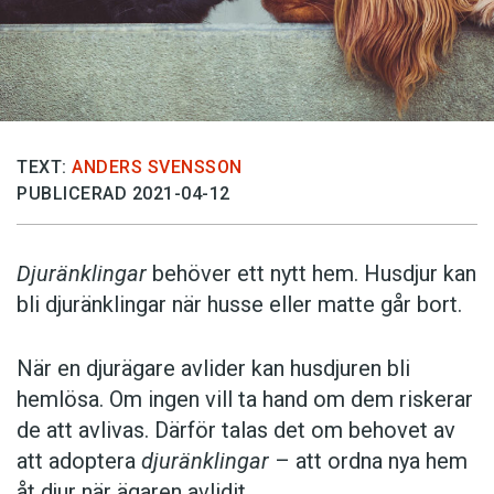
TEXT:
ANDERS SVENSSON
PUBLICERAD 2021-04-12
Djuränklingar
behöver ett nytt hem. Husdjur kan
bli djuränklingar när husse eller matte går bort.
När en djurägare avlider kan husdjuren bli
hemlösa. Om ingen vill ta hand om dem riskerar
de att avlivas. Därför talas det om behovet av
att adoptera
djuränklingar
– att ordna nya hem
åt djur när ägaren avlidit.