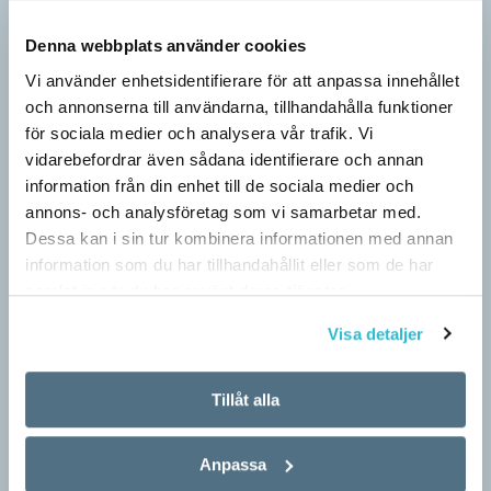
Denna webbplats använder cookies
Vi använder enhetsidentifierare för att anpassa innehållet
och annonserna till användarna, tillhandahålla funktioner
för sociala medier och analysera vår trafik. Vi
vidarebefordrar även sådana identifierare och annan
information från din enhet till de sociala medier och
annons- och analysföretag som vi samarbetar med.
Dessa kan i sin tur kombinera informationen med annan
information som du har tillhandahållit eller som de har
samlat in när du har använt deras tjänster.
Visa detaljer
Pressmeddelande: Hjovisst älskar vi
Tillåt alla
ordvitsar!
SPRÅKBLOGGEN
Anpassa
– Vinnarna visar att lyckade ordvitsar alltid går hem. En bra