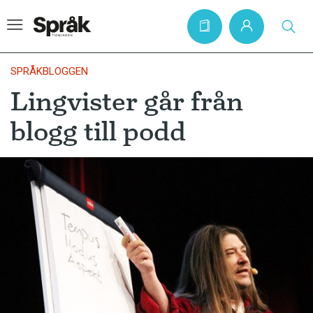
SPRÅKBLOGGEN
Lingvister går från
Hem
blogg till podd
Artiklar
Krönikor
Språkfrågor
Skrivtips
Bokrecensioner
Kviss
Podden