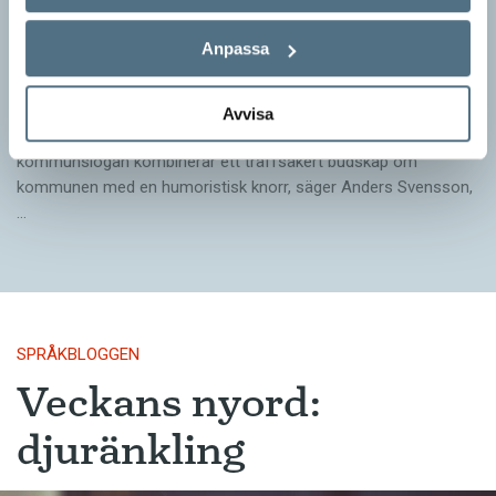
Pressmeddelande: Hjovisst älskar vi
Anpassa
ordvitsar!
SPRÅKBLOGGEN
Avvisa
– Vinnarna visar att lyckade ordvitsar alltid går hem. En bra
kommunslogan kombinerar ett träffsäkert budskap om
kommunen med en humoristisk knorr, säger Anders Svensson,
…
SPRÅKBLOGGEN
Veckans nyord:
djuränkling