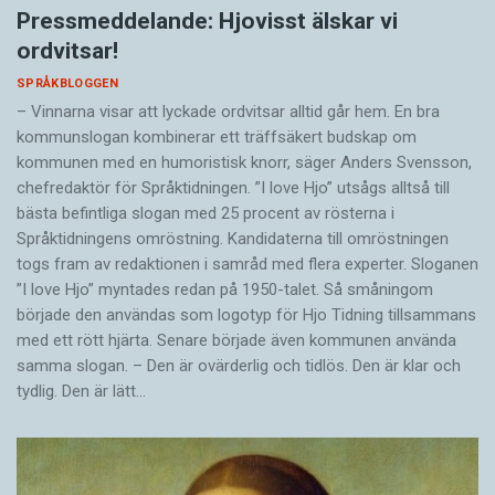
Pressmeddelande: Hjovisst älskar vi
ordvitsar!
SPRÅKBLOGGEN
– Vinnarna visar att lyckade ordvitsar alltid går hem. En bra
kommunslogan kombinerar ett träffsäkert budskap om
kommunen med en humoristisk knorr, säger Anders Svensson,
chefredaktör för Språktidningen. ”I love Hjo” utsågs alltså till
bästa befintliga slogan med 25 procent av rösterna i
Språktidningens omröstning. Kandidaterna till omröstningen
togs fram av redaktionen i samråd med flera experter. Sloganen
”I love Hjo” myntades redan på 1950-talet. Så småningom
började den användas som logotyp för Hjo Tidning tillsammans
med ett rött hjärta. Senare började även kommunen använda
samma slogan. – Den är ovärderlig och tidlös. Den är klar och
tydlig. Den är lätt…