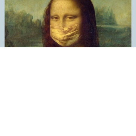
Covid, schmovid – rimmen som lättar upp i
pandemin
SPRÅKBLOGGEN
Corona, schmorona – covid, schmovid – pandemic,
schmandemic. Det kan se barnsligt ut, men den här sortens
lekfulla rim fyller en funktion, även bland vuxna. Det handlar om
reduplikationer, det vill säga när ett ord upprepas. I detta fall
inleder ett ”schm” eller ”shm” det upprepade ordet. ”Schm”-
rimmen kommer ursprungligen från jiddish, men har kommit att
användas mer allmänt i engelskan, särskilt i USA, bland annat
för att markera ironi, hån eller skepsis. Men enligt en studie på