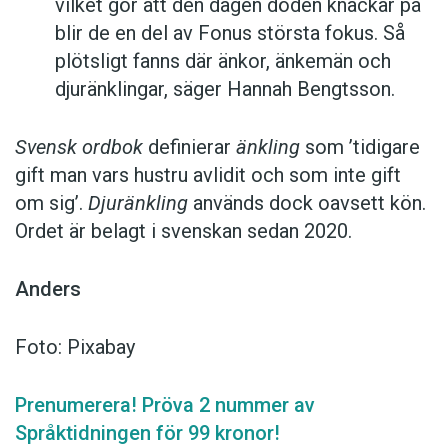
vilket gör att den dagen döden knackar på
blir de en del av Fonus största fokus. Så
plötsligt fanns där änkor, änkemän och
djuränklingar, säger Hannah Bengtsson.
Svensk ordbok
definierar
änkling
som ’tidigare
gift man vars hustru av­lidit och som inte gift
om sig’.
Djuränkling
används dock oavsett kön.
Ordet är belagt i svenskan sedan 2020.
Anders
Foto: Pixabay
Prenumerera! Pröva 2 nummer av
Språktidningen för 99 kronor!