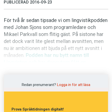
Anmäl till språkpolisen
PUBLICERAD 2016-09-23
Föreslå nyord
För två år sedan tipsade vi om lingvistikpodden
Annonsera
med Johan Sjons som programledare och
Prenumerera
Mikael Parkvall som flitig gäst. På sistone har
Läs Språktidningen digitalt
det dock varit lite glest mellan avsnitten, men
nu är ambitionen att bjuda på ett nytt avsnitt i
Press
månaden.
Podden har nu bytt namn till
Lingvisten och har dessutom fått en
uppfräschad hemsida.
Gäst i det senaste avsnitt är Sverker
Redan prenumerant?
Logga in för att läsa
Johansson, som är verksam vid Högskolan i
Dalarna. Han har forskat om språkets uppkomst
och särskilt intresserat sig för
Prova Språktidningen digitalt!
neandertalmänniskans språkförmåga. I podden