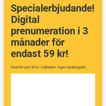
Specialerbjudande!
blir han intervjuad av Johan Sjons och Mikael
Parkvall. Det blir en intressant diskussion om
Digital
språkets ursprung och evolution. Lyssna gärna!
prenumeration i 3
Anders
månader för
Illustration: Istockphoto
endast 59 kr!
Därefter pris 59 kr i månaden. Ingen bindningstid.