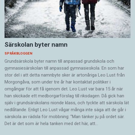
Särskolan byter namn
SPRÅKBLOGGEN
Grundsärskola byter namn till anpassad grundskola och
gymnasiesärskolan till anpassad gymnasieskola. En som har
stor del i att detta namnbyte sker är artonåriga Leo Lust från
Morgongåva, som under tre år har kontaktat politiker i
omgångar för att få igenom det. Leo Lust var bara 15 år när
han skickade ett medborgarförslag till riksdagen. Då gick han
själv i grundsärskolans nionde klass, och tyckte att särskola lät
nedlåtande. Enligt Leo Lust vågar många inte säga att de går i
särskola av rädsla för mobbning: ”Man tänker ju på ordet sär.
Det är det som är hela tanken med det här, att…