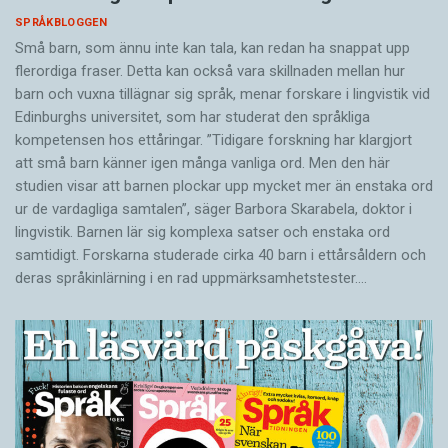
SPRÅKBLOGGEN
Små barn, som ännu inte kan tala, kan redan ha snappat upp
flerordiga fraser. Detta kan också vara skillnaden mellan hur
barn och vuxna tillägnar sig språk, menar forskare i lingvistik vid
Edinburghs universitet, som har studerat den språkliga
kompetensen hos ettåringar. ”Tidigare forskning har klargjort
att små barn känner igen många vanliga ord. Men den här
studien visar att barnen plockar upp mycket mer än enstaka ord
ur de vardagliga samtalen”, säger Barbora Skarabela, doktor i
lingvistik. Barnen lär sig komplexa satser och enstaka ord
samtidigt. Forskarna studerade cirka 40 barn i ettårsåldern och
deras språkinlärning i en rad uppmärksamhetstester.…