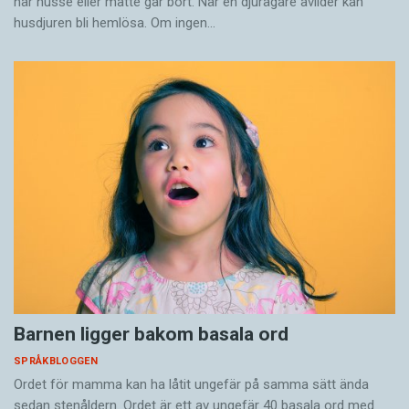
när husse eller matte går bort. När en djurägare avlider kan
husdjuren bli hemlösa. Om ingen…
Barnen ligger bakom basala ord
SPRÅKBLOGGEN
Ordet för mamma kan ha låtit ungefär på samma sätt ända
sedan stenåldern. Ordet är ett av ungefär 40 basala ord med