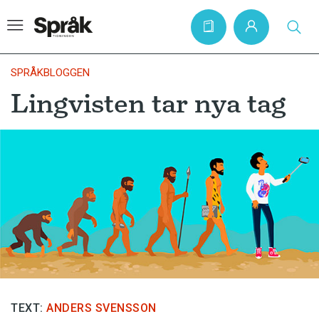
SPRÅKBLOGGEN
Lingvisten tar nya tag
Hem
Artiklar
Krönikor
Språkfrågor
Skrivtips
Bokrecensioner
Kviss
Podden
TEXT:
ANDERS SVENSSON