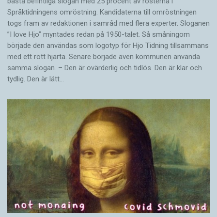
bästa befintliga slogan med 25 procent av rösterna i
Språktidningens omröstning. Kandidaterna till omröstningen
togs fram av redaktionen i samråd med flera experter. Sloganen
”I love Hjo” myntades redan på 1950-talet. Så småningom
började den användas som logotyp för Hjo Tidning tillsammans
med ett rött hjärta. Senare började även kommunen använda
samma slogan. – Den är ovärderlig och tidlös. Den är klar och
tydlig. Den är lätt…