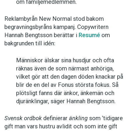
om familjemedlemmen.
Reklambyrån New Normal stod bakom
begravningsbyråns kampanj. Copywritern
Hannah Bengtsson berättar i
Resumé
om
bakgrunden till idén:
Människor älskar sina husdjur och ofta
räknas även de som närmast anhöriga,
vilket gör att den dagen döden knackar på
blir de en del av Fonus största fokus. Så
plötsligt fanns där änkor, änkemän och
djuränklingar, säger Hannah Bengtsson.
Svensk ordbok
definierar
änkling
som ’tidigare
gift man vars hustru av­lidit och som inte gift