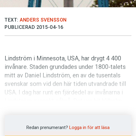
TEXT:
ANDERS SVENSSON
PUBLICERAD 2015-04-16
Lindström i Minnesota, USA, har drygt 4 400
invånare. Staden grundades under 1800-talets
mitt av Daniel Lindström, en av de tusentals
svenskar som vid den här tiden utvandrade till
USA. I dag har runt en fjärdedel av invånarna i
Lindström svenskt påbrå. Det var hit Vilhelm
Moberg reste för att samla fakta till
romansviten
Utvandrarna
. Varje år arrangeras
festivalen
Karl Oskar days
och Lindströms
Redan prenumerant?
Logga in för att läsa
slogan är
America’s little Sweden
.