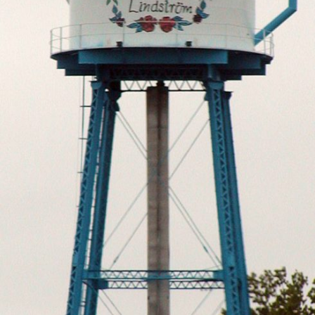
Anmäl till språkpolisen
Föreslå nyord
Annonsera
Prenumerera
Läs Språktidningen digitalt
Press