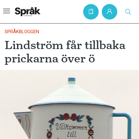
SPRÅKBLOGGEN
Lindström får tillbaka
Hem
prickarna över ö
Artiklar
Krönikor
Språkfrågor
Skrivtips
Bokrecensioner
Kviss
Podden