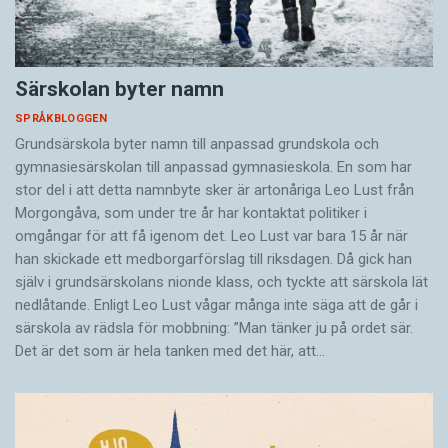
Särskolan byter namn
SPRÅKBLOGGEN
Grundsärskola byter namn till anpassad grundskola och
gymnasiesärskolan till anpassad gymnasieskola. En som har
stor del i att detta namnbyte sker är artonåriga Leo Lust från
Morgongåva, som under tre år har kontaktat politiker i
omgångar för att få igenom det. Leo Lust var bara 15 år när
han skickade ett medborgarförslag till riksdagen. Då gick han
själv i grundsärskolans nionde klass, och tyckte att särskola lät
nedlåtande. Enligt Leo Lust vågar många inte säga att de går i
särskola av rädsla för mobbning: ”Man tänker ju på ordet sär.
Det är det som är hela tanken med det här, att…