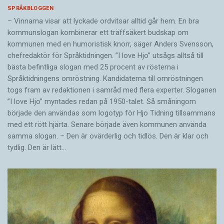
SPRÅKBLOGGEN
– Vinnarna visar att lyckade ordvitsar alltid går hem. En bra
kommunslogan kombinerar ett träffsäkert budskap om
kommunen med en humoristisk knorr, säger Anders Svensson,
chefredaktör för Språktidningen. ”I love Hjo” utsågs alltså till
bästa befintliga slogan med 25 procent av rösterna i
Språktidningens omröstning. Kandidaterna till omröstningen
togs fram av redaktionen i samråd med flera experter. Sloganen
”I love Hjo” myntades redan på 1950-talet. Så småningom
började den användas som logotyp för Hjo Tidning tillsammans
med ett rött hjärta. Senare började även kommunen använda
samma slogan. – Den är ovärderlig och tidlös. Den är klar och
tydlig. Den är lätt…