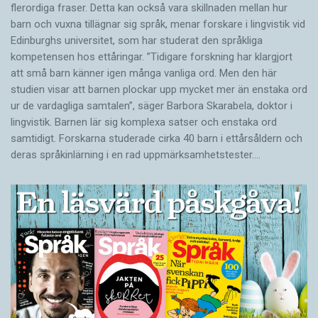
flerordiga fraser. Detta kan också vara skillnaden mellan hur
barn och vuxna tillägnar sig språk, menar forskare i lingvistik vid
Edinburghs universitet, som har studerat den språkliga
kompetensen hos ettåringar. ”Tidigare forskning har klargjort
att små barn känner igen många vanliga ord. Men den här
studien visar att barnen plockar upp mycket mer än enstaka ord
ur de vardagliga samtalen”, säger Barbora Skarabela, doktor i
lingvistik. Barnen lär sig komplexa satser och enstaka ord
samtidigt. Forskarna studerade cirka 40 barn i ettårsåldern och
deras språkinlärning i en rad uppmärksamhetstester.…