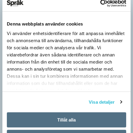
Denna webbplats använder cookies
Vi använder enhetsidentifierare för att anpassa innehållet
och annonserna till användarna, tillhandahålla funktioner
för sociala medier och analysera vår trafik. Vi
vidarebefordrar även sådana identifierare och annan
information från din enhet till de sociala medier och
annons- och analysföretag som vi samarbetar med.
Dessa kan i sin tur kombinera informationen med annan
Särskolan byter namn
information som du har tillhandahållit eller som de har
SPRÅKBLOGGEN
samlat in när du har använt deras tjänster.
Grundsärskola byter namn till anpassad grundskola och
Visa detaljer
gymnasiesärskolan till anpassad gymnasieskola. En som har
stor del i att detta namnbyte sker är artonåriga Leo Lust…
Tillåt alla