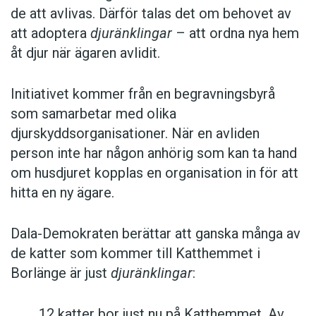
de att avlivas. Därför talas det om behovet av
att adoptera
djuränklingar
– att ordna nya hem
åt djur när ägaren avlidit.
Initiativet kommer från en begravningsbyrå
som samarbetar med olika
djurskyddsorganisationer. När en avliden
person inte har någon anhörig som kan ta hand
om husdjuret kopplas en organisation in för att
hitta en ny ägare.
Dala-Demokraten berättar att ganska många av
de katter som kommer till Katthemmet i
Borlänge är just
djuränklingar
:
12 katter bor just nu på Katthemmet. Av