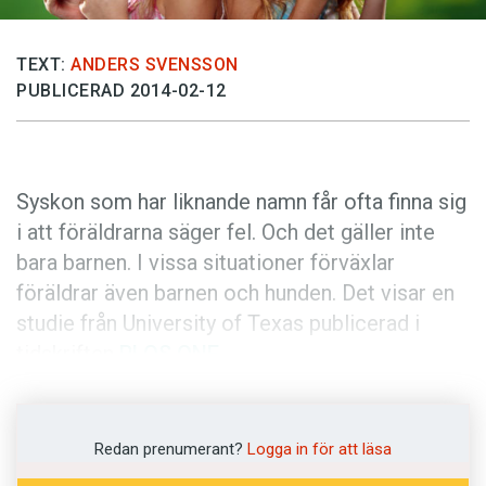
Anmäl till språkpolisen
Föreslå nyord
TEXT:
ANDERS SVENSSON
Annonsera
PUBLICERAD 2014-02-12
Prenumerera
Läs Språktidningen digitalt
Syskon som har liknande namn får ofta finna sig
Press
i att föräldrarna säger fel. Och det gäller inte
bara barnen. I vissa situationer förväxlar
föräldrar även barnen och hunden. Det visar en
studie från University of Texas publicerad i
tidskriften
PLOS ONE
.
Sannolikheten är större för att föräldrarna
skulle blanda ihop namnen på hockeytvillingarna
Redan prenumerant?
Logga in för att läsa
Patrik och Peter Sundström än på