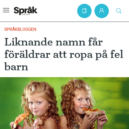
SPRÅKBLOGGEN
Liknande namn får
Hem
föräldrar att ropa på fel
Artiklar
barn
Krönikor
Språkfrågor
Skrivtips
Bokrecensioner
Kviss
Podden