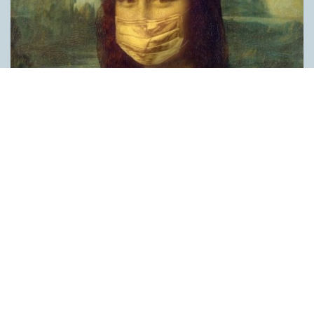
Covid, schmovid – rimmen som lättar upp i
pandemin
SPRÅKBLOGGEN
Corona, schmorona – covid, schmovid – pandemic,
schmandemic. Det kan se barnsligt ut, men den här sortens
lekfulla rim fyller en funktion, även bland vuxna. Det handlar om
reduplikationer, det vill säga när ett ord upprepas. I detta fall
inleder ett ”schm” eller ”shm” det upprepade ordet. ”Schm”-
rimmen kommer ursprungligen från jiddish, men har kommit att
användas mer allmänt i engelskan, särskilt i USA, bland annat
för att markera ironi, hån eller skepsis. Men enligt en studie på
Malmö universitet används den här sortens reduplikationer nu
ofta för att lätta upp stämningen under coronapandemin. ”När