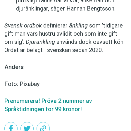
plötsligt fanns där änkor, änkemän och
djuränklingar, säger Hannah Bengtsson.
Svensk ordbok
definierar
änkling
som ’tidigare
gift man vars hustru av­lidit och som inte gift
om sig’.
Djuränkling
används dock oavsett kön.
Ordet är belagt i svenskan sedan 2020.
Anders
Foto: Pixabay
Prenumerera! Pröva 2 nummer av
Språktidningen för 99 kronor!