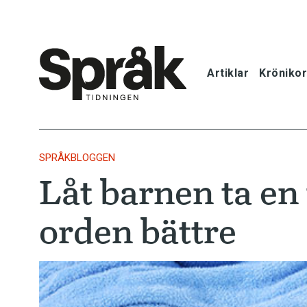
Artiklar
Krönikor
Hem
Artiklar
SPRÅKBLOGGEN
Låt barnen ta en 
Krönikor
orden bättre
Språkfrågor
Skrivtips
Bokrecensi