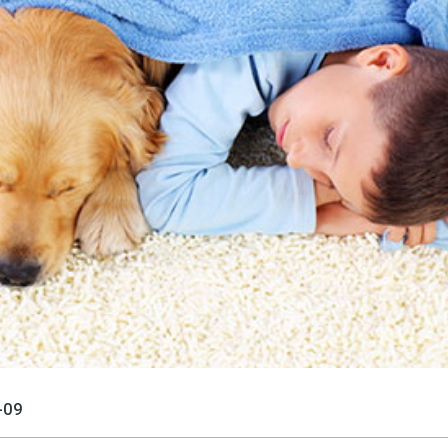
språkpolisen
rd
a
dningen digitalt
-09