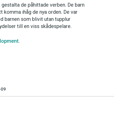
 gestalta de påhittade verben. De barn
 att komma ihåg de nya orden. De var
d barnen som blivit utan tupplur
delser till en viss skådespelare.
elopment
.
-09