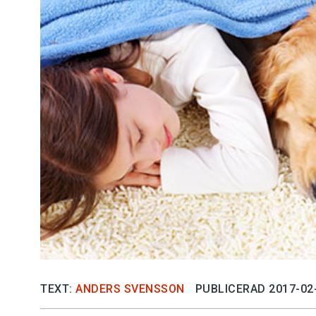
Kviss
Podden
Anmäl till 
Föreslå nyo
Annonsera
Prenumerer
Läs Språkti
TEXT:
ANDERS SVENSSON
PUBLICERAD 2017-02
Press