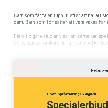
Barn som får ta en tupplur efter att ha lärt s
dem. Barn som fortsätter att vara vakna har i
Flera tidigare studier visar att sömn kan spela
Schweiziska forskare har till exempel konst
in glosor och därefter tar en lur finns en förh
hjärnan där språk behandlas.
Samma sak verkar gälla treåringar. Det är for
Redan pre
39 barn lära sig påhittade verb. De nya orden
skådespelare.
Prova Språktidningen digitalt!
Därefter fick vissa barn sova i minst en halv
Specialerbjud
fem timmar.