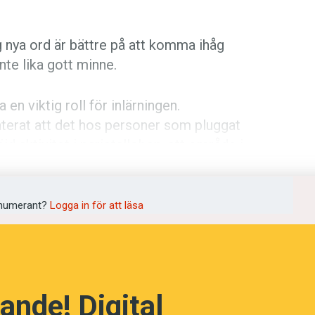
ig nya ord är bättre på att komma ihåg
nte lika gott minne.
 en viktig roll för inlärningen.
aterat att det hos personer som pluggat
öjd aktivitet i parietalloben, ett område i
skare vid University of Arizona som låtit
numerant?
Logga in för att läsa
s betydelse illustrerades av
timme. De andra fick vara vakna i minst
ande! Digital