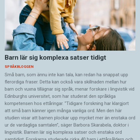
Barn lär sig komplexa satser tidigt
SPRÅKBLOGGEN
Små barn, som ännu inte kan tala, kan redan ha snappat upp
flerordiga fraser. Detta kan också vara skillnaden mellan hur
barn och vuxna tillägnar sig språk, menar forskare i lingvistik vid
Edinburghs universitet, som har studerat den språkliga
kompetensen hos ettåringar. ”Tidigare forskning har klargjort
att små barn känner igen många vanliga ord. Men den här
studien visar att barnen plockar upp mycket mer än enstaka ord
ur de vardagliga samtalen”, säger Barbora Skarabela, doktor i
lingvistik. Barnen lär sig komplexa satser och enstaka ord
samtidigt. Forskarna studerade cirka 40 barn i ettårsåldern och