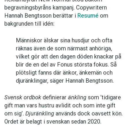
begravningsbyråns kampanj. Copywritern
Hannah Bengtsson berättar i
Resumé
om
bakgrunden till idén:
Människor älskar sina husdjur och ofta
räknas även de som närmast anhöriga,
vilket gör att den dagen döden knackar på
blir de en del av Fonus största fokus. Så
plötsligt fanns där änkor, änkemän och
djuränklingar, säger Hannah Bengtsson.
Svensk ordbok
definierar
änkling
som ’tidigare
gift man vars hustru av­lidit och som inte gift
om sig’.
Djuränkling
används dock oavsett kön.
Ordet är belagt i svenskan sedan 2020.