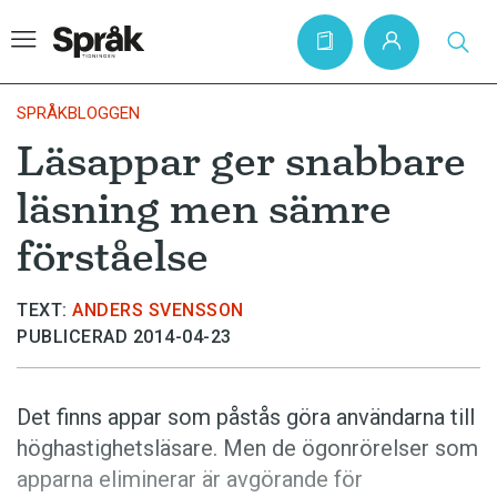
SPRÅKBLOGGEN
Läsappar ger snabbare
Hem
läsning men sämre
Artiklar
förståelse
Krönikor
Språkfrågor
TEXT:
ANDERS SVENSSON
PUBLICERAD 2014-04-23
Skrivtips
Bokrecensioner
Det finns appar som påstås göra användarna till
Kviss
höghastighetsläsare. Men de ögonrörelser som
Podden
apparna eliminerar är avgörande för