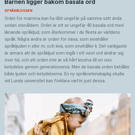
Barnen ligger bakom basala ord
SPRÅKBLOGGEN
Ordet för mamma kan ha låtit ungefär på samma sätt ända
sedan stenåldern. Ordet är ett av ungefär 40 basala ord med
liknande språkljud, som återkommer i de flesta av världens
språk. Några andra är orden för näsa, som innehåller
språkljuden n eller m, och knä, som innehåller k. Det vanligaste
är annars att de språkljud som ingår i ett visst ord ändrar sig
över tid, och att orden inte är så hårt knutna till en viss
betydelse genom generationerna. Men de basala orden behåller
både ljuden och betydelserna. En ny språkvetenskaplig studie
vid Lunds universitet kan förklara varför just dessa…