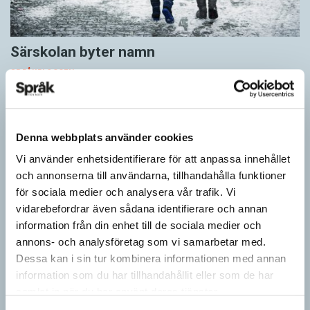
Särskolan byter namn
SPRÅKBLOGGEN
Grundsärskola byter namn till anpassad grundskola och
gymnasiesärskolan till anpassad gymnasieskola. En som har
stor del i att detta namnbyte sker är artonåriga Leo Lust…
Denna webbplats använder cookies
Vi använder enhetsidentifierare för att anpassa innehållet
och annonserna till användarna, tillhandahålla funktioner
för sociala medier och analysera vår trafik. Vi
vidarebefordrar även sådana identifierare och annan
information från din enhet till de sociala medier och
annons- och analysföretag som vi samarbetar med.
Dessa kan i sin tur kombinera informationen med annan
information som du har tillhandahållit eller som de har
samlat in när du har använt deras tjänster.