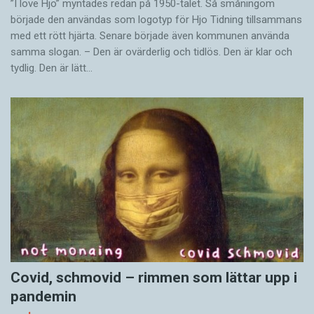
”I love Hjo” myntades redan på 1950-talet. Så småningom
började den användas som logotyp för Hjo Tidning tillsammans
med ett rött hjärta. Senare började även kommunen använda
samma slogan. – Den är ovärderlig och tidlös. Den är klar och
tydlig. Den är lätt…
Covid, schmovid – rimmen som lättar upp i
pandemin