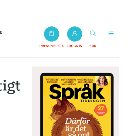
s
PRENUMERERA
LOGGA IN
SÖK
igt