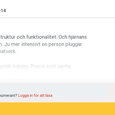
-14
struktur och funktionalitet. Och hjärnans
n. Ju mer intensivt en person pluggar
nätverk.
sisk träning. Precis som vanlig
mpa till att formtoppa hjärnan. Bakom
 vid Pennsylvania State University i USA.
f Neurolinguistics
.
numerant?
Logga in för att läsa
om modersmål. De delades in i tre
tor intensitet, en annan grupp