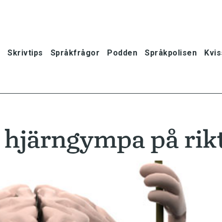
Skrivtips
Språkfrågor
Podden
Språkpolisen
Kvis
r hjärngympa på rikt
oner