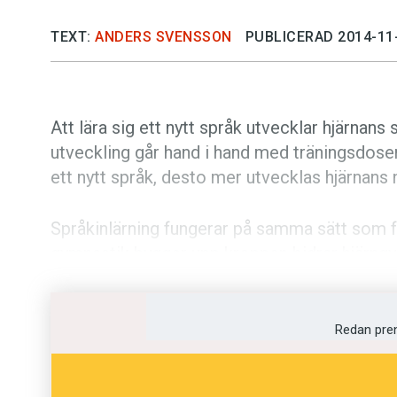
TEXT:
ANDERS SVENSSON
PUBLICERAD 2014-11
Att lära sig ett nytt språk utvecklar hjärnans 
utveckling går hand i hand med träningsdose
ett nytt språk, desto mer utvecklas hjärnans 
Språkinlärning fungerar på samma sätt som fy
gymnastik bygger upp kroppen bidrar hjärngy
den slutsatsen står forskare i neurolingvistik
Rönen har publicerats i tidskriften
Journal o
Redan pre
I studien deltog 39 personer med engelska s
grupper – en grupp pluggade kinesiska med s