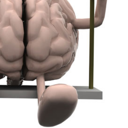
språkpolisen
rd
a
dningen digitalt