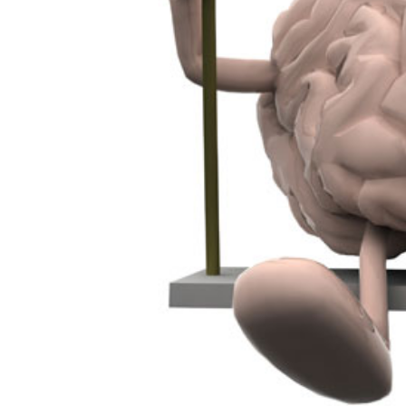
Kviss
Podden
Anmäl till 
Föreslå nyo
Annonsera
Prenumerer
Läs Språkti
Press