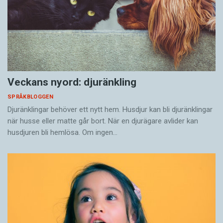
Veckans nyord: djuränkling
SPRÅKBLOGGEN
Djuränklingar behöver ett nytt hem. Husdjur kan bli djuränklingar
när husse eller matte går bort. När en djurägare avlider kan
husdjuren bli hemlösa. Om ingen…