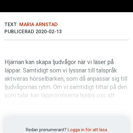
Anmäl till språkpolisen
Föreslå nyord
Annonsera
TEXT:
MARIA ARNSTAD
PUBLICERAD 2020-02-13
Prenumerera
Läs Språktidningen digitalt
Press
Hjärnan kan skapa ljudvågor när vi läser på
läppar. Samtidigt som vi lyssnar till talspråk
aktiveras hörselbarken, som då anpassar sig till
ljudvågornas rytm. Om vi samtidigt tittar på den
som talar kan läpprörelserna hjälpa oss att
”fylla i” det tal vi inte hör.
Forskare i språk-och neurovetenskap har
använt magnetkamera för att mäta
Redan prenumerant?
Logga in för att läsa