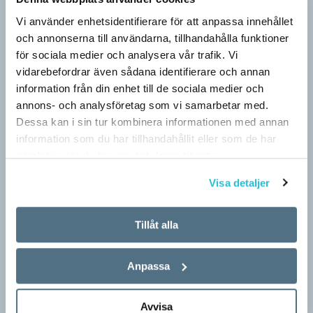
Vi använder enhetsidentifierare för att anpassa innehållet
och annonserna till användarna, tillhandahålla funktioner
för sociala medier och analysera vår trafik. Vi
vidarebefordrar även sådana identifierare och annan
information från din enhet till de sociala medier och
annons- och analysföretag som vi samarbetar med.
Dessa kan i sin tur kombinera informationen med annan
information som du har tillhandahållit eller som de har
samlat in när du har använt deras tjänster.
Visa detaljer
Pressmeddelande: Hjovisst älskar vi
ordvitsar!
Tillåt alla
SPRÅKBLOGGEN
– Vinnarna visar att lyckade ordvitsar alltid går hem. En bra
Anpassa
kommunslogan kombinerar ett träffsäkert budskap om
kommunen med en humoristisk knorr, säger Anders Svensson,
…
Avvisa