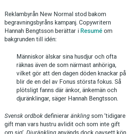
Reklambyrån New Normal stod bakom
begravningsbyråns kampanj. Copywritern
Hannah Bengtsson berättar i
Resumé
om
bakgrunden till idén:
Människor älskar sina husdjur och ofta
räknas även de som närmast anhöriga,
vilket gör att den dagen döden knackar på
blir de en del av Fonus största fokus. Så
plötsligt fanns där änkor, änkemän och
djuränklingar, säger Hannah Bengtsson.
Svensk ordbok
definierar
änkling
som ’tidigare
gift man vars hustru av­lidit och som inte gift
om sig’.
Djuränkling
används dock oavsett kön.