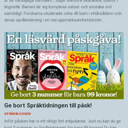
ur de vardagliga samtalen”, säger Barbora Skarabela, doktor i
lingvistik. Barnen lär sig komplexa satser och enstaka ord
samtidigt. Forskarna studerade cirka 40 barn i ettårsåldern och
deras språkinlärning i en rad uppmärksamhetstester.…
Ge bort Språktidningen till påsk!
SPRÅKBLOGGEN
Inför påsken har vi ett riktigt fint erbjudande. Just nu kan du ge
bort 3 nummer av Språktidningen för bara 99 kronor! Du kan