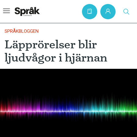
SPRÅKBLOGGEN
Läpprörelser blir
Hem
ljudvågor i hjärnan
Artiklar
Krönikor
Språkfrågor
Skrivtips
Bokrecensioner
Kviss
Podden