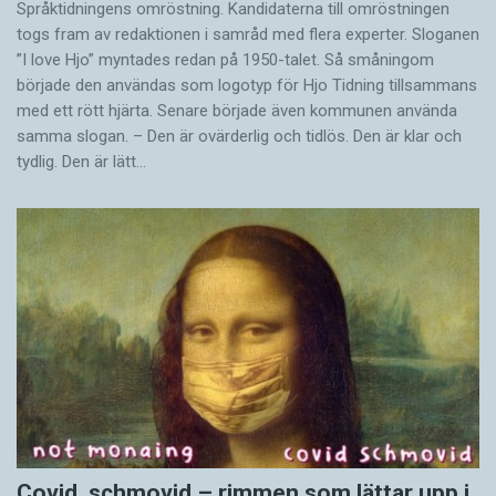
Språktidningens omröstning. Kandidaterna till omröstningen
togs fram av redaktionen i samråd med flera experter. Sloganen
”I love Hjo” myntades redan på 1950-talet. Så småningom
började den användas som logotyp för Hjo Tidning tillsammans
med ett rött hjärta. Senare började även kommunen använda
samma slogan. – Den är ovärderlig och tidlös. Den är klar och
tydlig. Den är lätt…
Covid, schmovid – rimmen som lättar upp i