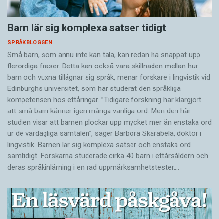
Barn lär sig komplexa satser tidigt
SPRÅKBLOGGEN
Små barn, som ännu inte kan tala, kan redan ha snappat upp
flerordiga fraser. Detta kan också vara skillnaden mellan hur
barn och vuxna tillägnar sig språk, menar forskare i lingvistik vid
Edinburghs universitet, som har studerat den språkliga
kompetensen hos ettåringar. ”Tidigare forskning har klargjort
att små barn känner igen många vanliga ord. Men den här
studien visar att barnen plockar upp mycket mer än enstaka ord
ur de vardagliga samtalen”, säger Barbora Skarabela, doktor i
lingvistik. Barnen lär sig komplexa satser och enstaka ord
samtidigt. Forskarna studerade cirka 40 barn i ettårsåldern och
deras språkinlärning i en rad uppmärksamhetstester.…