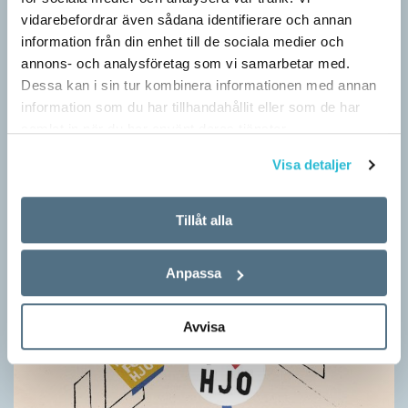
Grundsärskola byter namn till anpassad grundskola och
vidarebefordrar även sådana identifierare och annan
gymnasiesärskolan till anpassad gymnasieskola. En som har
information från din enhet till de sociala medier och
stor del i att detta namnbyte sker är artonåriga Leo Lust…
annons- och analysföretag som vi samarbetar med.
Dessa kan i sin tur kombinera informationen med annan
information som du har tillhandahållit eller som de har
samlat in när du har använt deras tjänster.
Visa detaljer
Tillåt alla
Anpassa
Avvisa