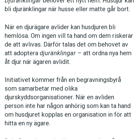
Djuränklingar
behöver ett nytt hem. Husdjur kan
bli djuränklingar när husse eller matte går bort.
När en djurägare avlider kan husdjuren bli
hemlösa. Om ingen vill ta hand om dem riskerar
de att avlivas. Därför talas det om behovet av
att adoptera
djuränklingar
– att ordna nya hem
åt djur när ägaren avlidit.
Initiativet kommer från en begravningsbyrå
som samarbetar med olika
djurskyddsorganisationer. När en avliden
person inte har någon anhörig som kan ta hand
om husdjuret kopplas en organisation in för att
hitta en ny ägare.