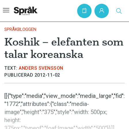
SPRÅKBLOGGEN
Koshik – elefanten som
Hem
talar koreanska
Artiklar
Krönikor
TEXT:
ANDERS SVENSSON
PUBLICERAD 2012-11-02
Språkfrågor
Skrivtips
[[{"type":"media","view_mode":"media_large","fid":
Bokrecensioner
"1772","attributes":{"class":"media-
Kviss
image","height":"375","style":"width: 500px;
height:
Podden
375px;","typeof":"foaf:Image","width":"500"}}]]