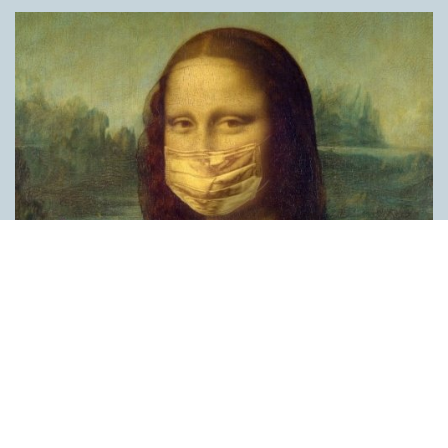
Covid, schmovid – rimmen som lättar upp i
pandemin
SPRÅKBLOGGEN
Corona, schmorona – covid, schmovid – pandemic,
schmandemic. Det kan se barnsligt ut, men den här sortens
lekfulla rim fyller en funktion, även bland vuxna. Det handlar om
reduplikationer, det vill säga när ett ord upprepas. I detta fall
inleder ett ”schm” eller ”shm” det upprepade ordet. ”Schm”-