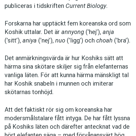
publiceras i tidskriften
Current Biology
.
Forskarna har upptäckt fem koreanska ord som
Koshik uttalar. Det är
annyong
(’hej’),
anja
(’sitt’),
aniya
(’nej’),
nuo
(’ligg’) och
choah
(’bra’).
Det anmärkningsvärda är hur Koshiks sätt att
härma sina skötare skiljer sig från elefanternas
vanliga läten. För att kunna härma mänskligt tal
har Koshik snabeln i munnen och imiterar
skötarnas tonhöjd.
Att det faktiskt rör sig om koreanska har
modersmålstalare fått intyga. De har fått lyssna
på Koshiks läten och därefter antecknat vad de
hört elefanten säga – med förvånansvärt hög