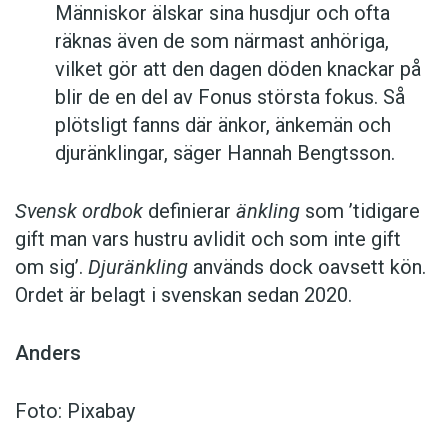
Människor älskar sina husdjur och ofta
räknas även de som närmast anhöriga,
vilket gör att den dagen döden knackar på
blir de en del av Fonus största fokus. Så
plötsligt fanns där änkor, änkemän och
djuränklingar, säger Hannah Bengtsson.
Svensk ordbok
definierar
änkling
som ’tidigare
gift man vars hustru av­lidit och som inte gift
om sig’.
Djuränkling
används dock oavsett kön.
Ordet är belagt i svenskan sedan 2020.
Anders
Foto: Pixabay