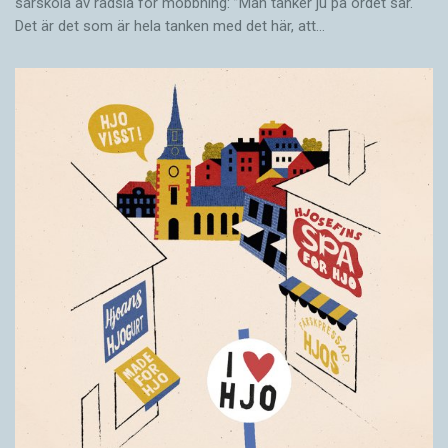
särskola av rädsla för mobbning: ”Man tänker ju på ordet sär.
Det är det som är hela tanken med det här, att…