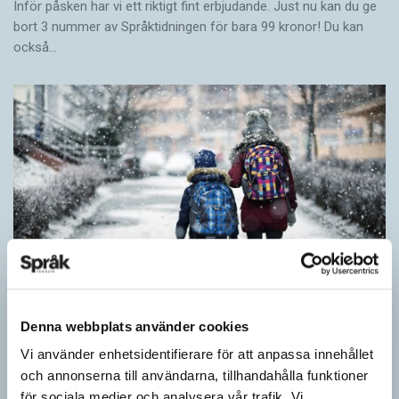
Inför påsken har vi ett riktigt fint erbjudande. Just nu kan du ge
bort 3 nummer av Språktidningen för bara 99 kronor! Du kan
också…
Denna webbplats använder cookies
Särskolan byter namn
Vi använder enhetsidentifierare för att anpassa innehållet
och annonserna till användarna, tillhandahålla funktioner
SPRÅKBLOGGEN
för sociala medier och analysera vår trafik. Vi