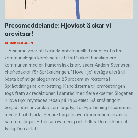
Pressmeddelande: Hjovisst älskar vi
ordvitsar!
SPRÅKBLOGGEN
– Vinnarna visar att lyckade ordvitsar alltid går hem. En bra
kommunslogan kombinerar ett träffsäkert budskap om
kommunen med en humoristisk knorr, säger Anders Svensson,
chefredaktör för Språktidningen. ”I love Hjo” utsågs alltså till
bästa befintliga slogan med 25 procent av rösterna i
Språktidningens omröstning. Kandidaterna till omröstningen
togs fram av redaktionen i samråd med flera experter. Sloganen
”I love Hjo” myntades redan på 1950-talet. Så småningom
började den användas som logotyp för Hjo Tidning tillsammans
med ett rött hjärta. Senare började även kommunen använda
samma slogan. – Den är ovärderlig och tidlös. Den är klar och
tydlig. Den är lätt…