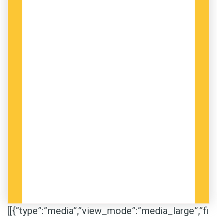
[[{”type”:”media”,”view_mode”:”media_large”,”fi