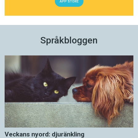
APP STORE
Språkbloggen
Veckans nyord: djuränkling