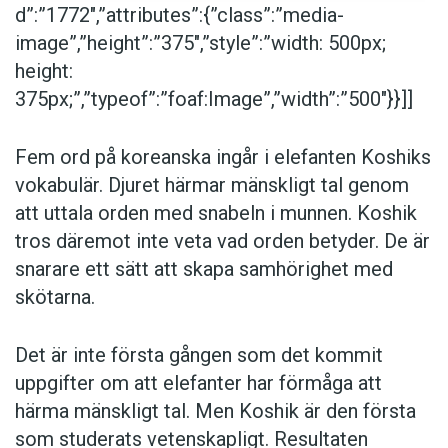
d”:”1772″,”attributes”:{”class”:”media-
image”,”height”:”375″,”style”:”width: 500px;
height:
375px;”,”typeof”:”foaf:Image”,”width”:”500″}}]]
Fem ord på koreanska ingår i elefanten Koshiks
vokabulär. Djuret härmar mänskligt tal genom
att uttala orden med snabeln i munnen. Koshik
tros däremot inte veta vad orden betyder. De är
snarare ett sätt att skapa samhörighet med
skötarna.
Det är inte första gången som det kommit
uppgifter om att elefanter har förmåga att
härma mänskligt tal. Men Koshik är den första
som studerats vetenskapligt. Resultaten