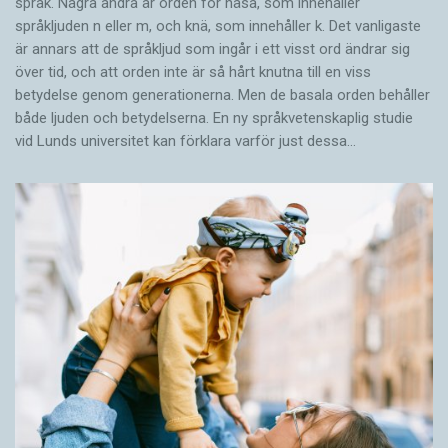
språk. Några andra är orden för näsa, som innehåller
språkljuden n eller m, och knä, som innehåller k. Det vanligaste
är annars att de språkljud som ingår i ett visst ord ändrar sig
över tid, och att orden inte är så hårt knutna till en viss
betydelse genom generationerna. Men de basala orden behåller
både ljuden och betydelserna. En ny språkvetenskaplig studie
vid Lunds universitet kan förklara varför just dessa…