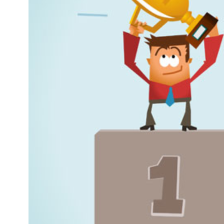
Kviss
Podden
Anmäl till 
Föreslå nyo
Annonsera
Prenumerer
Läs Språkti
Press