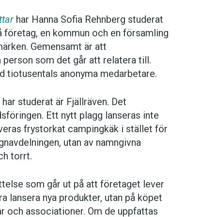
ttar
har Hanna Sofia Rehnberg studerat
vå företag, en kommun och en församling
umärken. Gemensamt är att
erson som det går att relatera till.
med tiotusentals anonyma medarbetare.
ar studerat är Fjällräven. Det
öringen. Ett nytt plagg lanseras inte
veras frystorkat campingkäk i stället för
signavdelningen, utan av namngivna
h torrt.
ttelse som går ut på att företaget lever
ra lansera nya produkter, utan på köpet
r och associationer. Om de uppfattas