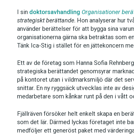
I sin
doktorsavhandling
Organisationer berä
strategiskt berättande
. Hon analyserar hur t
använder berättelser för att bygga sina var
organisationerna gärna ska betraktas som en p
Tänk Ica-Stig i stället för en jättekoncern 
Ett av de företag som Hanna Sofia Rehnberg h
strategiska berättandet genomsyrar marknadsf
på kontoret utan i vildmarksmiljö där det ser
snittar. En ny ryggsäck utvecklas inte av de
medarbetare som kånkar runt på den i vått oc
Fjällräven försöker helt enkelt skapa en berä
som det lär. Därmed lyckas företaget inte ba
medföljer ett generöst paket med värderinga