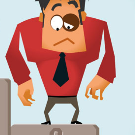
språkpolisen
rd
a
dningen digitalt