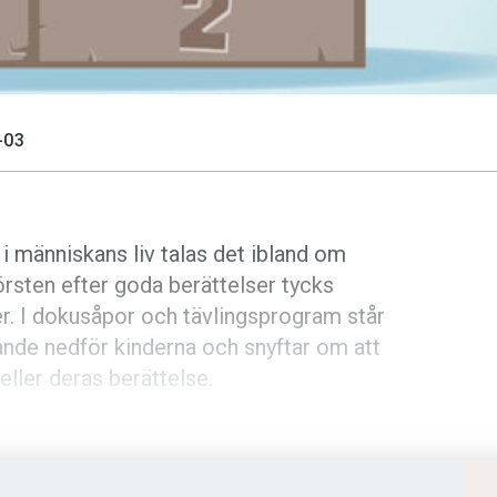
-03
i människans liv talas det ibland om
örsten efter goda berättelser tycks
ser. I dokusåpor och tävlingsprogram står
ande nedför kinderna och snyftar om att
eller deras berättelse.
id vara i rörelse. Att kunna säga
där var
lsens höjdpunkt men ändå fortsätta att