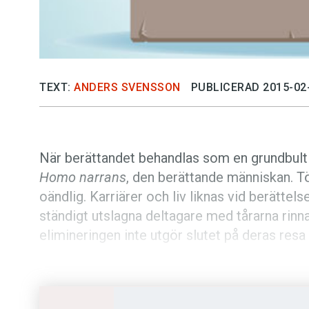
TEXT:
ANDERS SVENSSON
PUBLICERAD 2015-02
När berättandet behandlas som en grundbult 
Homo narrans
, den berättande människan. T
oändlig. Karriärer och liv liknas vid berättel
ständigt utslagna deltagare med tårarna rinn
elimineringen inte utgör slutet på deras resa 
Uppenbarligen finns det en lockelse i att allt
jag i går
men
här är jag i dag
. Att nå berätte