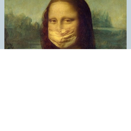
Covid, schmovid – rimmen som lättar upp i
pandemin
SPRÅKBLOGGEN
Corona, schmorona – covid, schmovid – pandemic,
schmandemic. Det kan se barnsligt ut, men den här sortens
lekfulla rim fyller en funktion, även bland vuxna. Det handlar om
reduplikationer, det vill säga när ett ord upprepas. I detta fall
inleder ett ”schm” eller ”shm” det upprepade ordet. ”Schm”-
rimmen kommer ursprungligen från jiddish, men har kommit att
användas mer allmänt i engelskan, särskilt i USA, bland annat