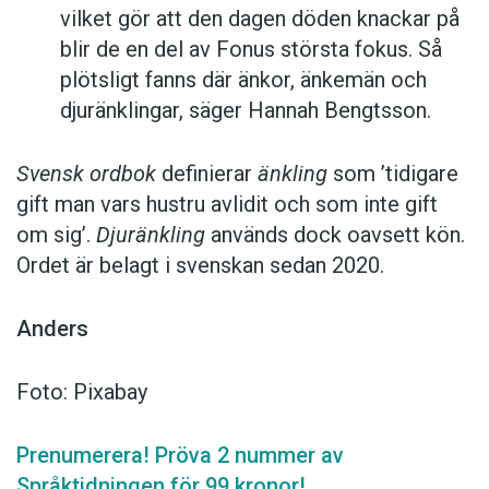
vilket gör att den dagen döden knackar på
blir de en del av Fonus största fokus. Så
plötsligt fanns där änkor, änkemän och
djuränklingar, säger Hannah Bengtsson.
Svensk ordbok
definierar
änkling
som ’tidigare
gift man vars hustru av­lidit och som inte gift
om sig’.
Djuränkling
används dock oavsett kön.
Ordet är belagt i svenskan sedan 2020.
Anders
Foto: Pixabay
Prenumerera! Pröva 2 nummer av
Språktidningen för 99 kronor!