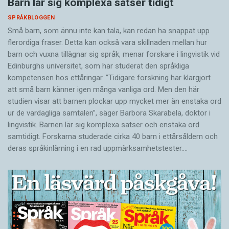
Barn lär sig komplexa satser tidigt
SPRÅKBLOGGEN
Små barn, som ännu inte kan tala, kan redan ha snappat upp
flerordiga fraser. Detta kan också vara skillnaden mellan hur
barn och vuxna tillägnar sig språk, menar forskare i lingvistik vid
Edinburghs universitet, som har studerat den språkliga
kompetensen hos ettåringar. ”Tidigare forskning har klargjort
att små barn känner igen många vanliga ord. Men den här
studien visar att barnen plockar upp mycket mer än enstaka ord
ur de vardagliga samtalen”, säger Barbora Skarabela, doktor i
lingvistik. Barnen lär sig komplexa satser och enstaka ord
samtidigt. Forskarna studerade cirka 40 barn i ettårsåldern och
deras språkinlärning i en rad uppmärksamhetstester.…