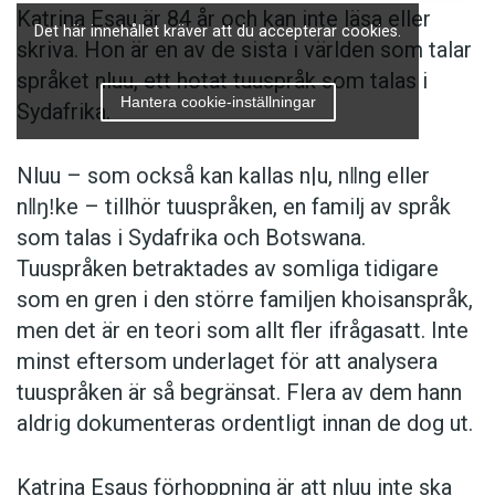
Katrina Esau är 84 år och kan inte läsa eller
Det här innehållet kräver att du accepterar cookies.
skriva. Hon är en av de sista i världen som talar
språket nluu, ett hotat tuuspråk som talas i
Hantera cookie-inställningar
Sydafrika.
Nluu – som också kan kallas n|u, nǁng eller
nǁŋǃke – tillhör tuuspråken, en familj av språk
som talas i Sydafrika och Botswana.
Tuuspråken betraktades av somliga tidigare
som en gren i den större familjen khoisanspråk,
men det är en teori som allt fler ifrågasatt. Inte
minst eftersom underlaget för att analysera
tuuspråken är så begränsat. Flera av dem hann
aldrig dokumenteras ordentligt innan de dog ut.
Katrina Esaus förhoppning är att nluu inte ska