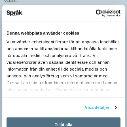
också…
Denna webbplats använder cookies
Vi använder enhetsidentifierare för att anpassa innehållet
och annonserna till användarna, tillhandahålla funktioner
för sociala medier och analysera vår trafik. Vi
vidarebefordrar även sådana identifierare och annan
information från din enhet till de sociala medier och
annons- och analysföretag som vi samarbetar med.
Dessa kan i sin tur kombinera informationen med annan
information som du har tillhandahållit eller som de har
samlat in när du har använt deras tjänster.
Särskolan byter namn
SPRÅKBLOGGEN
Visa detaljer
Grundsärskola byter namn till anpassad grundskola och
gymnasiesärskolan till anpassad gymnasieskola. En som har
Tillåt alla
stor del i att detta namnbyte sker är artonåriga Leo Lust…