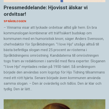
Pressmeddelande: Hjovisst älskar vi
ordvitsar!
SPRÅKBLOGGEN
– Vinnarna visar att lyckade ordvitsar alltid går hem. En bra
kommunslogan kombinerar ett träffsäkert budskap om
kommunen med en humoristisk knorr, säger Anders Svensson,
chefredaktör för Språktidningen. ”I love Hjo” utsågs alltså till
bästa befintliga slogan med 25 procent av rösterna i
Språktidningens omröstning. Kandidaterna till omröstningen
togs fram av redaktionen i samråd med flera experter. Sloganen
”I love Hjo” myntades redan på 1950-talet. Så småningom
började den användas som logotyp för Hjo Tidning tillsammans
med ett rött hjärta. Senare började även kommunen använda
samma slogan. – Den är ovärderlig och tidlös. Den är klar och
tydlig. Den är lätt…