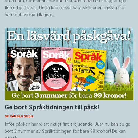
Små barn, som ännu inte kan tala, kan redan ha snappat upp
flerordiga fraser. Detta kan också vara skillnaden mellan hur
barn och vuxna tillägnar…
Ge bort Språktidningen till påsk!
SPRÅKBLOGGEN
Inför påsken har vi ett riktigt fint erbjudande. Just nu kan du ge
bort 3 nummer av Språktidningen för bara 99 kronor! Du kan