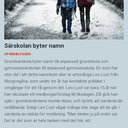
Särskolan byter namn
SPRÅKBLOGGEN
Grundsärskola byter namn till anpassad grundskola och
gymnasiesärskolan till anpassad gymnasieskola. En som har
stor del i att detta namnbyte sker är artonåriga Leo Lust från
Morgongåva, som under tre år har kontaktat politiker i
omgångar för att få igenom det. Leo Lust var bara 15 år när
han skickade ett medborgarförslag till riksdagen. Då gick han
själv i grundsärskolans nionde klass, och tyckte att särskola lät
nedlåtande. Enligt Leo Lust vågar många inte säga att de går i
särskola av rädsla för mobbning: ”Man tänker ju på ordet sär.
Det är det som är hela tanken med det här, att…