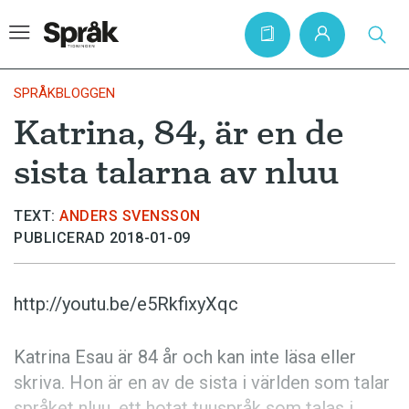
SPRÅKBLOGGEN
Katrina, 84, är en de
Hem
sista talarna av nluu
Artiklar
Krönikor
TEXT:
ANDERS SVENSSON
PUBLICERAD 2018-01-09
Språkfrågor
Skrivtips
http://youtu.be/e5RkfixyXqc
Bokrecensioner
Kviss
Katrina Esau är 84 år och kan inte läsa eller
skriva. Hon är en av de sista i världen som talar
Podden
språket nluu, ett hotat tuuspråk som talas i