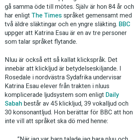
gå samma öde till mötes. Själv är hon 84 år och
har enligt
The Times
språket gemensamt med
två äldre släktingar och en yngre släkting.
BBC
uppger att Katrina Esau är en av tre personer
som talar språket flytande.
Nluu är också ett så kallat klickspråk. Det
innebär att klickljud är betydelseskiljande. I
Rosedale i nordvästra Sydafrika undervisar
Katrina Esau elever från trakten i nluus
komplicerade ljudsystem som enligt
Daily
Sabah
består av 45 klickljud, 39 vokalljud och
30 konsonantljud. Hon berättar för BBC att hon
inte vill att språket ska dö med henne:
”När jag var barn talade jag bara nluu och