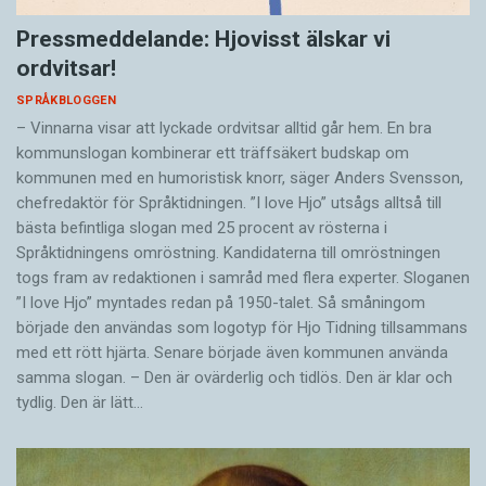
Pressmeddelande: Hjovisst älskar vi
ordvitsar!
SPRÅKBLOGGEN
– Vinnarna visar att lyckade ordvitsar alltid går hem. En bra
kommunslogan kombinerar ett träffsäkert budskap om
kommunen med en humoristisk knorr, säger Anders Svensson,
chefredaktör för Språktidningen. ”I love Hjo” utsågs alltså till
bästa befintliga slogan med 25 procent av rösterna i
Språktidningens omröstning. Kandidaterna till omröstningen
togs fram av redaktionen i samråd med flera experter. Sloganen
”I love Hjo” myntades redan på 1950-talet. Så småningom
började den användas som logotyp för Hjo Tidning tillsammans
med ett rött hjärta. Senare började även kommunen använda
samma slogan. – Den är ovärderlig och tidlös. Den är klar och
tydlig. Den är lätt…