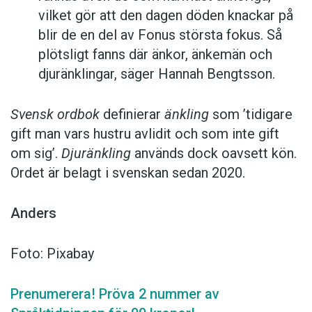
vilket gör att den dagen döden knackar på
blir de en del av Fonus största fokus. Så
plötsligt fanns där änkor, änkemän och
djuränklingar, säger Hannah Bengtsson.
Svensk ordbok
definierar
änkling
som ’tidigare
gift man vars hustru av­lidit och som inte gift
om sig’.
Djuränkling
används dock oavsett kön.
Ordet är belagt i svenskan sedan 2020.
Anders
Foto: Pixabay
Prenumerera! Pröva 2 nummer av