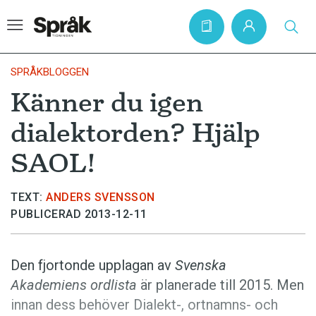
SPRÅKBLOGGEN
Känner du igen
Hem
dialektorden? Hjälp
Artiklar
SAOL!
Krönikor
Språkfrågor
TEXT:
ANDERS SVENSSON
PUBLICERAD 2013-12-11
Skrivtips
Bokrecensioner
Den fjortonde upplagan av
Svenska
Kviss
Akademiens ordlista
är planerade till 2015. Men
Podden
innan dess behöver Dialekt-, ortnamns- och