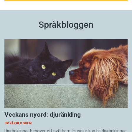
Språkbloggen
Veckans nyord: djuränkling
SPRÅKBLOGGEN
Djuränklingar behöver ett nytt hem. Husdjur kan bli djuränklingar