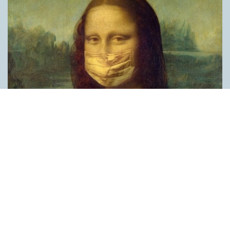
Covid, schmovid – rimmen som lättar upp i
pandemin
SPRÅKBLOGGEN
Corona, schmorona – covid, schmovid – pandemic,
schmandemic. Det kan se barnsligt ut, men den här sortens
lekfulla rim fyller en funktion, även bland vuxna. Det handlar om
reduplikationer, det vill säga när ett ord upprepas. I detta fall
inleder ett ”schm” eller ”shm” det upprepade ordet. ”Schm”-
rimmen kommer ursprungligen från jiddish, men har kommit att
användas mer allmänt i engelskan, särskilt i USA, bland annat