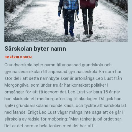
Särskolan byter namn
SPRÅKBLOGGEN
Grundsärskola byter namn till anpassad grundskola och
gymnasiesärskolan till anpassad gymnasieskola. En som har
stor del i att detta namnbyte sker är artonåriga Leo Lust från
Morgongåva, som under tre år har kontaktat politiker i
omgångar för att få igenom det. Leo Lust var bara 15 år när
han skickade ett medborgarförslag till riksdagen. Då gick han
själv i grundsärskolans nionde klass, och tyckte att särskola lät
nedlåtande. Enligt Leo Lust vågar många inte säga att de går i
särskola av rädsla för mobbning: ”Man tänker ju på ordet sär.
Det är det som är hela tanken med det här, att…