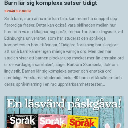
Barn lär sig komplexa satser tidigt
SPRÅKBLOGGEN
Små barn, som ännu inte kan tala, kan redan ha snappat upp
flerordiga fraser. Detta kan också vara skillnaden mellan hur
barn och vuxna tillägnar sig språk, menar forskare i lingvistik vid
Edinburghs universitet, som har studerat den språkliga
kompetensen hos ettåringar. ”Tidigare forskning har klargjort
att små barn känner igen många vanliga ord. Men den här
studien visar att barnen plockar upp mycket mer än enstaka ord
ur de vardagliga samtalen”, säger Barbora Skarabela, doktor i
lingvistik. Barnen lär sig komplexa satser och enstaka ord
samtidigt. Forskarna studerade cirka 40 barn i ettårsåldern och
deras språkinlärning i en rad uppmärksamhetstester.…