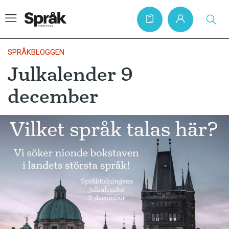
SPRÅKBLOGGEN
Julkalender 9
Hem
december
Artiklar
Krönikor
Språkfrågor
Skrivtips
Bokrecensioner
Kviss
Podden