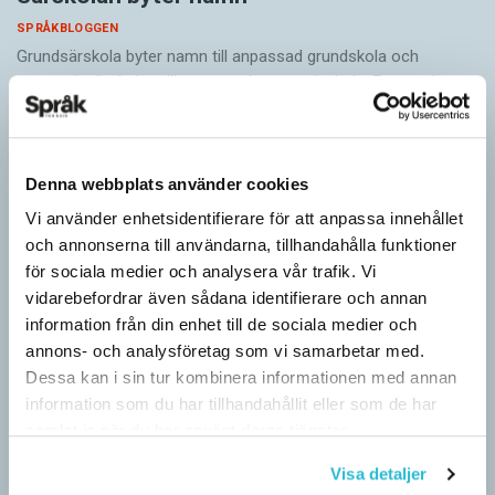
SPRÅKBLOGGEN
Grundsärskola byter namn till anpassad grundskola och
gymnasiesärskolan till anpassad gymnasieskola. En som har
stor del i att detta namnbyte sker är artonåriga Leo Lust…
Denna webbplats använder cookies
Vi använder enhetsidentifierare för att anpassa innehållet
och annonserna till användarna, tillhandahålla funktioner
för sociala medier och analysera vår trafik. Vi
vidarebefordrar även sådana identifierare och annan
information från din enhet till de sociala medier och
annons- och analysföretag som vi samarbetar med.
Dessa kan i sin tur kombinera informationen med annan
information som du har tillhandahållit eller som de har
samlat in när du har använt deras tjänster.
Visa detaljer