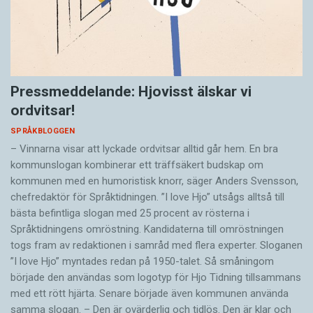
Pressmeddelande: Hjovisst älskar vi
ordvitsar!
SPRÅKBLOGGEN
– Vinnarna visar att lyckade ordvitsar alltid går hem. En bra
kommunslogan kombinerar ett träffsäkert budskap om
kommunen med en humoristisk knorr, säger Anders Svensson,
chefredaktör för Språktidningen. ”I love Hjo” utsågs alltså till
bästa befintliga slogan med 25 procent av rösterna i
Språktidningens omröstning. Kandidaterna till omröstningen
togs fram av redaktionen i samråd med flera experter. Sloganen
”I love Hjo” myntades redan på 1950-talet. Så småningom
började den användas som logotyp för Hjo Tidning tillsammans
med ett rött hjärta. Senare började även kommunen använda
samma slogan. – Den är ovärderlig och tidlös. Den är klar och