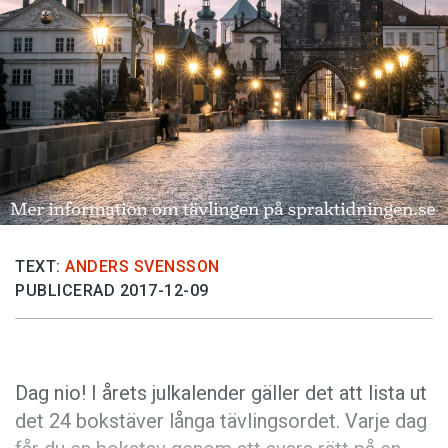
Anmäl till språkpolisen
Föreslå nyord
Annonsera
Prenumerera
Läs Språktidningen digitalt
Press
TEXT:
ANDERS SVENSSON
PUBLICERAD 2017-12-09
Dag nio! I årets julkalender gäller det att lista ut
det 24 bokstäver långa tävlingsordet. Varje dag