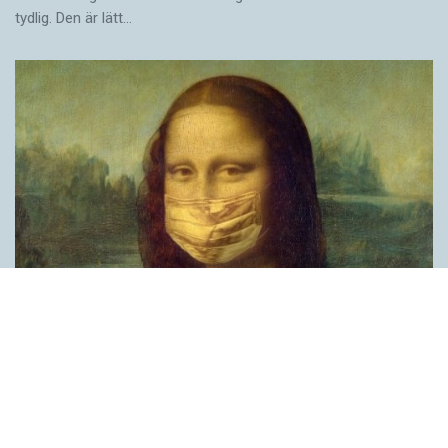
tydlig. Den är lätt…
Covid, schmovid – rimmen som lättar upp i
pandemin
SPRÅKBLOGGEN
Corona, schmorona – covid, schmovid – pandemic,
schmandemic. Det kan se barnsligt ut, men den här sortens
lekfulla rim fyller en funktion, även bland vuxna. Det handlar om