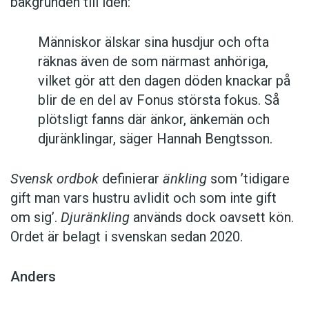
bakgrunden till idén:
Människor älskar sina husdjur och ofta
räknas även de som närmast anhöriga,
vilket gör att den dagen döden knackar på
blir de en del av Fonus största fokus. Så
plötsligt fanns där änkor, änkemän och
djuränklingar, säger Hannah Bengtsson.
Svensk ordbok
definierar
änkling
som ’tidigare
gift man vars hustru av­lidit och som inte gift
om sig’.
Djuränkling
används dock oavsett kön.
Ordet är belagt i svenskan sedan 2020.
Anders