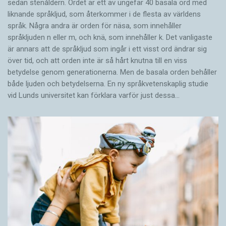
sedan stenåldern. Ordet är ett av ungefär 40 basala ord med
liknande språkljud, som återkommer i de flesta av världens
språk. Några andra är orden för näsa, som innehåller
språkljuden n eller m, och knä, som innehåller k. Det vanligaste
är annars att de språkljud som ingår i ett visst ord ändrar sig
över tid, och att orden inte är så hårt knutna till en viss
betydelse genom generationerna. Men de basala orden behåller
både ljuden och betydelserna. En ny språkvetenskaplig studie
vid Lunds universitet kan förklara varför just dessa…