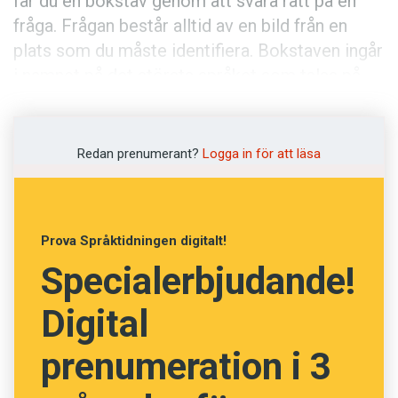
får du en bokstav genom att svara rätt på en
fråga. Frågan består alltid av en bild från en
plats som du måste identifiera. Bokstaven ingår
i namnet på det största språket som talas på
denna plats. Dagens bokstav är den nionde (och
sista) i språkets namn.
Redan prenumerant?
Logga in för att läsa
Alla som skickar in rätt lösning är med och
tävlar om ett bokpaket värt cirka 1 200 kronor.
Vi behöver din lösning senast 7 januari.
Läs mer
Prova Språktidningen digitalt!
om julkalendern här.
Specialerbjudande!
Lycka till!
Digital
prenumeration i 3