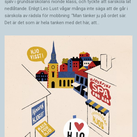
själv i grundsärskolans nionde klass, och tyckte att särskola lät
nedlåtande. Enligt Leo Lust vågar många inte säga att de går i
särskola av rädsla för mobbning: ”Man tänker ju på ordet sär.
Det är det som är hela tanken med det här, att…