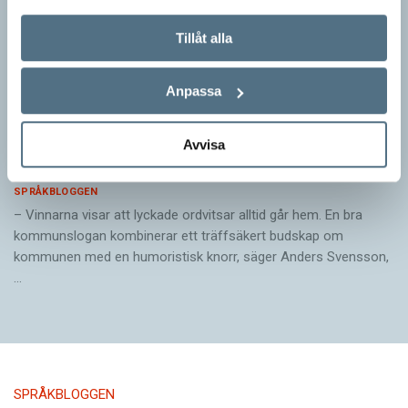
Tillåt alla
Anpassa
Pressmeddelande: Hjovisst älskar vi
Avvisa
ordvitsar!
SPRÅKBLOGGEN
– Vinnarna visar att lyckade ordvitsar alltid går hem. En bra
kommunslogan kombinerar ett träffsäkert budskap om
kommunen med en humoristisk knorr, säger Anders Svensson,
…
SPRÅKBLOGGEN