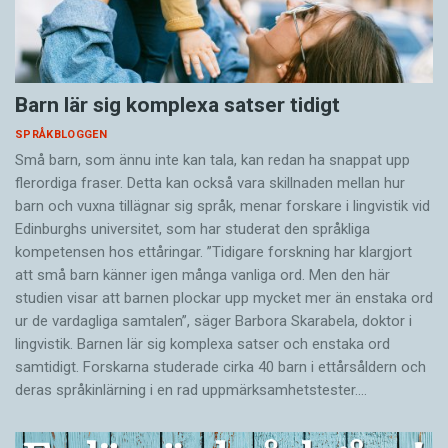
Barn lär sig komplexa satser tidigt
SPRÅKBLOGGEN
Små barn, som ännu inte kan tala, kan redan ha snappat upp
flerordiga fraser. Detta kan också vara skillnaden mellan hur
barn och vuxna tillägnar sig språk, menar forskare i lingvistik vid
Edinburghs universitet, som har studerat den språkliga
kompetensen hos ettåringar. ”Tidigare forskning har klargjort
att små barn känner igen många vanliga ord. Men den här
studien visar att barnen plockar upp mycket mer än enstaka ord
ur de vardagliga samtalen”, säger Barbora Skarabela, doktor i
lingvistik. Barnen lär sig komplexa satser och enstaka ord
samtidigt. Forskarna studerade cirka 40 barn i ettårsåldern och
deras språkinlärning i en rad uppmärksamhetstester.…