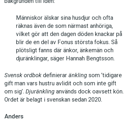
bakgrunden till idén:
Människor älskar sina husdjur och ofta
räknas även de som närmast anhöriga,
vilket gör att den dagen döden knackar på
blir de en del av Fonus största fokus. Så
plötsligt fanns där änkor, änkemän och
djuränklingar, säger Hannah Bengtsson.
Svensk ordbok
definierar
änkling
som ’tidigare
gift man vars hustru av­lidit och som inte gift
om sig’.
Djuränkling
används dock oavsett kön.
Ordet är belagt i svenskan sedan 2020.
Anders