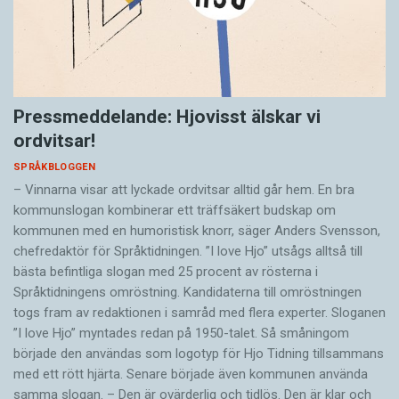
Pressmeddelande: Hjovisst älskar vi
ordvitsar!
SPRÅKBLOGGEN
– Vinnarna visar att lyckade ordvitsar alltid går hem. En bra
kommunslogan kombinerar ett träffsäkert budskap om
kommunen med en humoristisk knorr, säger Anders Svensson,
chefredaktör för Språktidningen. ”I love Hjo” utsågs alltså till
bästa befintliga slogan med 25 procent av rösterna i
Språktidningens omröstning. Kandidaterna till omröstningen
togs fram av redaktionen i samråd med flera experter. Sloganen
”I love Hjo” myntades redan på 1950-talet. Så småningom
började den användas som logotyp för Hjo Tidning tillsammans
med ett rött hjärta. Senare började även kommunen använda
samma slogan. – Den är ovärderlig och tidlös. Den är klar och