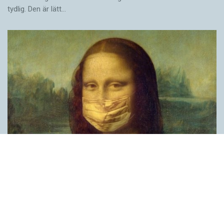
tydlig. Den är lätt…
Covid, schmovid – rimmen som lättar upp i
pandemin
SPRÅKBLOGGEN
Corona, schmorona – covid, schmovid – pandemic,
schmandemic. Det kan se barnsligt ut, men den här sortens
lekfulla rim fyller en funktion, även bland vuxna. Det handlar om