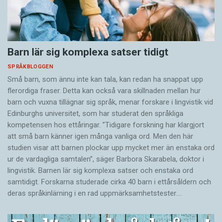
Barn lär sig komplexa satser tidigt
SPRÅKBLOGGEN
Små barn, som ännu inte kan tala, kan redan ha snappat upp
flerordiga fraser. Detta kan också vara skillnaden mellan hur
barn och vuxna tillägnar sig språk, menar forskare i lingvistik vid
Edinburghs universitet, som har studerat den språkliga
kompetensen hos ettåringar. ”Tidigare forskning har klargjort
att små barn känner igen många vanliga ord. Men den här
studien visar att barnen plockar upp mycket mer än enstaka ord
ur de vardagliga samtalen”, säger Barbora Skarabela, doktor i
lingvistik. Barnen lär sig komplexa satser och enstaka ord
samtidigt. Forskarna studerade cirka 40 barn i ettårsåldern och
deras språkinlärning i en rad uppmärksamhetstester.…