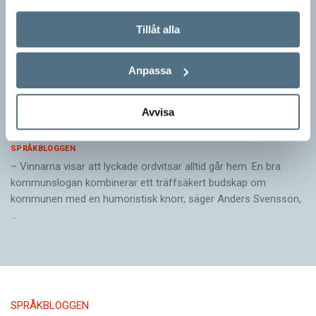
Tillåt alla
Anpassa
Pressmeddelande: Hjovisst älskar vi
Avvisa
ordvitsar!
SPRÅKBLOGGEN
– Vinnarna visar att lyckade ordvitsar alltid går hem. En bra
kommunslogan kombinerar ett träffsäkert budskap om
kommunen med en humoristisk knorr, säger Anders Svensson,
…
SPRÅKBLOGGEN