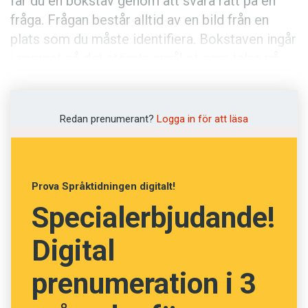
får du en bokstav genom att svara rätt på en
fråga. Frågan består alltid av en bild från en
plats som du måste identifiera. Bokstaven ingår
i namnet på det största språket som talas på
denna plats. I dag är det den första bokstaven
som bildar en del av tävlingsordet.
Redan prenumerant?
Logga in för att läsa
Alla som skickar in rätt lösning är med och
tävlar om ett bokpaket värt cirka 1 200 kronor.
Vi behöver din lösning senast 7 januari.
Läs mer
Prova Språktidningen digitalt!
om julkalendern här.
Specialerbjudande!
Lycka till!
Digital
prenumeration i 3