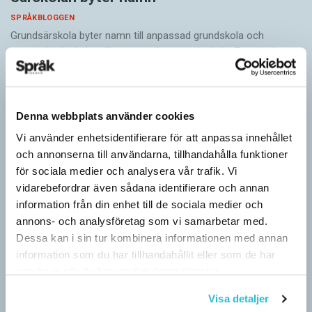
SPRÅKBLOGGEN
Grundsärskola byter namn till anpassad grundskola och
gymnasiesärskolan till anpassad gymnasieskola. En som har
stor del i att detta namnbyte sker är artonåriga Leo Lust…
Denna webbplats använder cookies
Vi använder enhetsidentifierare för att anpassa innehållet
och annonserna till användarna, tillhandahålla funktioner
för sociala medier och analysera vår trafik. Vi
vidarebefordrar även sådana identifierare och annan
information från din enhet till de sociala medier och
annons- och analysföretag som vi samarbetar med.
Dessa kan i sin tur kombinera informationen med annan
information som du har tillhandahållit eller som de har
samlat in när du har använt deras tjänster.
Visa detaljer