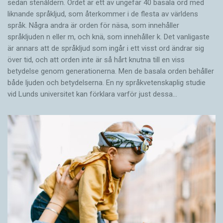
sedan stenåldern. Ordet är ett av ungefär 40 basala ord med
liknande språkljud, som återkommer i de flesta av världens
språk. Några andra är orden för näsa, som innehåller
språkljuden n eller m, och knä, som innehåller k. Det vanligaste
är annars att de språkljud som ingår i ett visst ord ändrar sig
över tid, och att orden inte är så hårt knutna till en viss
betydelse genom generationerna. Men de basala orden behåller
både ljuden och betydelserna. En ny språkvetenskaplig studie
vid Lunds universitet kan förklara varför just dessa…