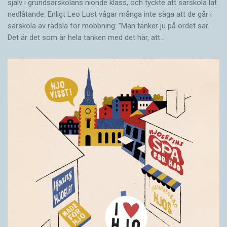
själv i grundsärskolans nionde klass, och tyckte att särskola lät
nedlåtande. Enligt Leo Lust vågar många inte säga att de går i
särskola av rädsla för mobbning: ”Man tänker ju på ordet sär.
Det är det som är hela tanken med det här, att…