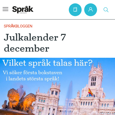
SPRÅKBLOGGEN
Julkalender 7
Hem
december
Artiklar
Krönikor
Språkfrågor
Skrivtips
Bokrecensioner
Kviss
Podden