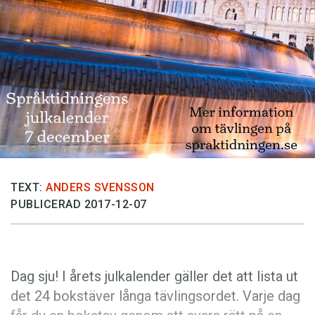
Anmäl till språkpolisen
Föreslå nyord
Annonsera
Prenumerera
Läs Språktidningen digitalt
Press
TEXT:
ANDERS SVENSSON
PUBLICERAD 2017-12-07
Dag sju! I årets julkalender gäller det att lista ut
det 24 bokstäver långa tävlingsordet. Varje dag