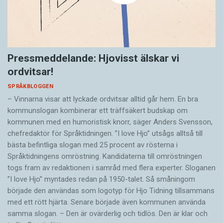
Pressmeddelande: Hjovisst älskar vi
ordvitsar!
SPRÅKBLOGGEN
– Vinnarna visar att lyckade ordvitsar alltid går hem. En bra
kommunslogan kombinerar ett träffsäkert budskap om
kommunen med en humoristisk knorr, säger Anders Svensson,
chefredaktör för Språktidningen. ”I love Hjo” utsågs alltså till
bästa befintliga slogan med 25 procent av rösterna i
Språktidningens omröstning. Kandidaterna till omröstningen
togs fram av redaktionen i samråd med flera experter. Sloganen
”I love Hjo” myntades redan på 1950-talet. Så småningom
började den användas som logotyp för Hjo Tidning tillsammans
med ett rött hjärta. Senare började även kommunen använda
samma slogan. – Den är ovärderlig och tidlös. Den är klar och