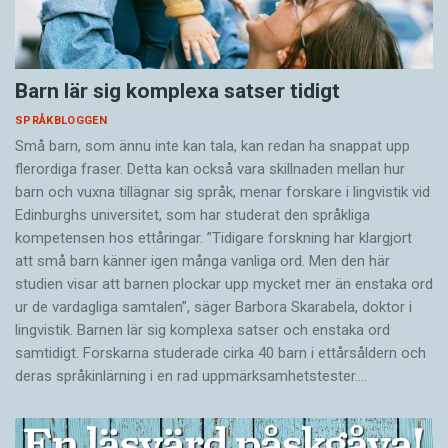
Barn lär sig komplexa satser tidigt
SPRÅKBLOGGEN
Små barn, som ännu inte kan tala, kan redan ha snappat upp
flerordiga fraser. Detta kan också vara skillnaden mellan hur
barn och vuxna tillägnar sig språk, menar forskare i lingvistik vid
Edinburghs universitet, som har studerat den språkliga
kompetensen hos ettåringar. ”Tidigare forskning har klargjort
att små barn känner igen många vanliga ord. Men den här
studien visar att barnen plockar upp mycket mer än enstaka ord
ur de vardagliga samtalen”, säger Barbora Skarabela, doktor i
lingvistik. Barnen lär sig komplexa satser och enstaka ord
samtidigt. Forskarna studerade cirka 40 barn i ettårsåldern och
deras språkinlärning i en rad uppmärksamhetstester.…