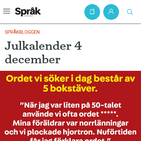
SPRÅKBLOGGEN
Julkalender 4
Hem
december
Artiklar
Krönikor
Språkfrågor
Skrivtips
Bokrecensioner
Kviss
Podden