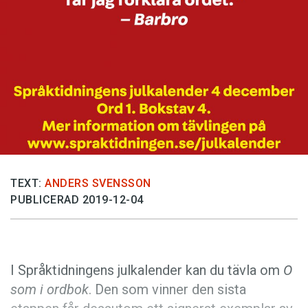
Anmäl till språkpolisen
Föreslå nyord
Annonsera
Prenumerera
Läs Språktidningen digitalt
Press
TEXT:
ANDERS SVENSSON
PUBLICERAD 2019-12-04
I Språktidningens julkalender kan du tävla om
O
som i ordbok
. Den som vinner den sista