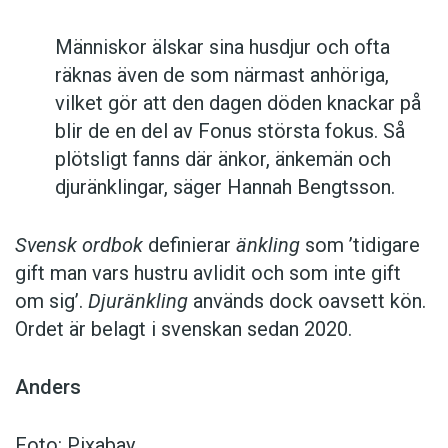
Människor älskar sina husdjur och ofta
räknas även de som närmast anhöriga,
vilket gör att den dagen döden knackar på
blir de en del av Fonus största fokus. Så
plötsligt fanns där änkor, änkemän och
djuränklingar, säger Hannah Bengtsson.
Svensk ordbok
definierar
änkling
som ’tidigare
gift man vars hustru av­lidit och som inte gift
om sig’.
Djuränkling
används dock oavsett kön.
Ordet är belagt i svenskan sedan 2020.
Anders
Foto: Pixabay