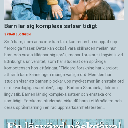
Barn lär sig komplexa satser tidigt
SPRÅKBLOGGEN
Små barn, som ännu inte kan tala, kan redan ha snappat upp
flerordiga fraser. Detta kan också vara skillnaden mellan hur
barn och vuxna tillägnar sig språk, menar forskare i lingvistik vid
Edinburghs universitet, som har studerat den språkliga
kompetensen hos ettåringar. ”Tidigare forskning har klargjort
att små barn känner igen många vanliga ord. Men den här
studien visar att barnen plockar upp mycket mer än enstaka ord
ur de vardagliga samtalen”, säger Barbora Skarabela, doktor i
lingvistik. Barnen lär sig komplexa satser och enstaka ord
samtidigt. Forskarna studerade cirka 40 barn i ettårsåldern och
deras språkinlärning i en rad uppmärksamhetstester.…