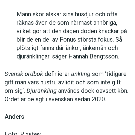
Människor älskar sina husdjur och ofta
räknas även de som närmast anhöriga,
vilket gör att den dagen döden knackar på
blir de en del av Fonus största fokus. Så
plötsligt fanns där änkor, änkemän och
djuränklingar, säger Hannah Bengtsson.
Svensk ordbok
definierar
änkling
som ’tidigare
gift man vars hustru av­lidit och som inte gift
om sig’.
Djuränkling
används dock oavsett kön.
Ordet är belagt i svenskan sedan 2020.
Anders
Foto: Pixabay