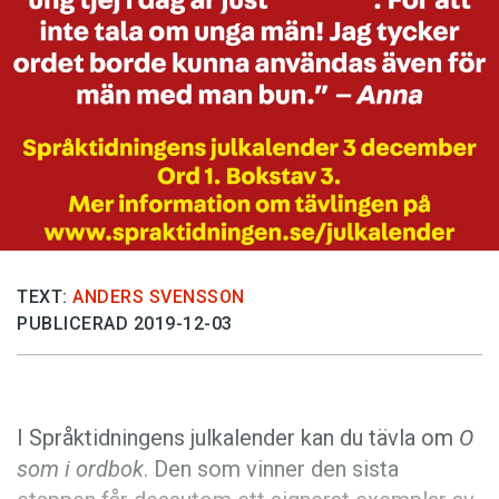
Anmäl till språkpolisen
Föreslå nyord
Annonsera
Prenumerera
Läs Språktidningen digitalt
Press
TEXT:
ANDERS SVENSSON
PUBLICERAD 2019-12-03
I Språktidningens julkalender kan du tävla om
O
som i ordbok
. Den som vinner den sista