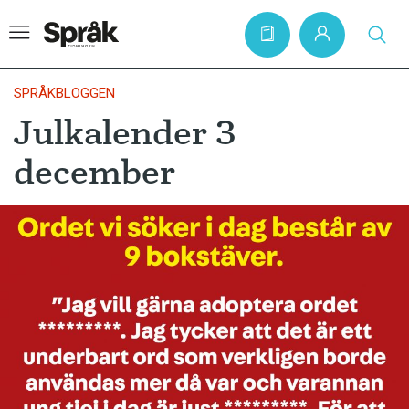
SPRÅKBLOGGEN
Julkalender 3
Hem
december
Artiklar
Krönikor
Språkfrågor
Skrivtips
Bokrecensioner
Kviss
Podden