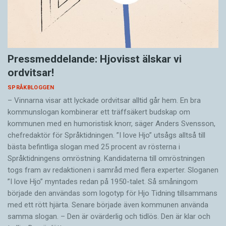
Pressmeddelande: Hjovisst älskar vi
ordvitsar!
SPRÅKBLOGGEN
– Vinnarna visar att lyckade ordvitsar alltid går hem. En bra
kommunslogan kombinerar ett träffsäkert budskap om
kommunen med en humoristisk knorr, säger Anders Svensson,
chefredaktör för Språktidningen. ”I love Hjo” utsågs alltså till
bästa befintliga slogan med 25 procent av rösterna i
Språktidningens omröstning. Kandidaterna till omröstningen
togs fram av redaktionen i samråd med flera experter. Sloganen
”I love Hjo” myntades redan på 1950-talet. Så småningom
började den användas som logotyp för Hjo Tidning tillsammans
med ett rött hjärta. Senare började även kommunen använda
samma slogan. – Den är ovärderlig och tidlös. Den är klar och