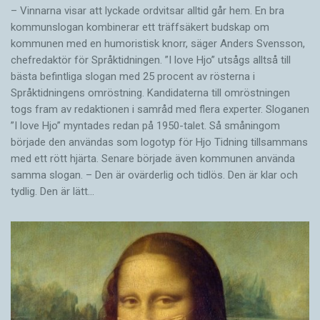
– Vinnarna visar att lyckade ordvitsar alltid går hem. En bra
kommunslogan kombinerar ett träffsäkert budskap om
kommunen med en humoristisk knorr, säger Anders Svensson,
chefredaktör för Språktidningen. ”I love Hjo” utsågs alltså till
bästa befintliga slogan med 25 procent av rösterna i
Språktidningens omröstning. Kandidaterna till omröstningen
togs fram av redaktionen i samråd med flera experter. Sloganen
”I love Hjo” myntades redan på 1950-talet. Så småningom
började den användas som logotyp för Hjo Tidning tillsammans
med ett rött hjärta. Senare började även kommunen använda
samma slogan. – Den är ovärderlig och tidlös. Den är klar och
tydlig. Den är lätt…