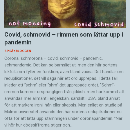
Covid, schmovid – rimmen som lättar upp i
pandemin
SPRÅKBLOGGEN
Corona, schmorona – covid, schmovid – pandemic,
schmandemic. Det kan se barnsligt ut, men den här sortens
lekfulla rim fyller en funktion, även bland vuxna. Det handlar om
reduplikationer, det vill säga när ett ord upprepas. I detta fall
inleder ett ”schm” eller ”shm” det upprepade ordet. ”Schm”-
rimmen kommer ursprungligen från jiddish, men har kommit att
användas mer allmänt i engelskan, särskilt i USA, bland annat
för att markera ironi, hån eller skepsis. Men enligt en studie på
Malmö universitet används den här sortens reduplikationer nu
ofta för att lätta upp stämningen under coronapandemin. ”När
vi hör hur dödssiffrorna stiger och…