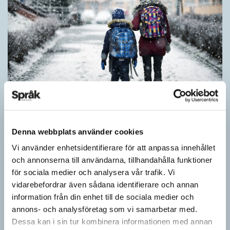
Särskolan byter namn
Denna webbplats använder cookies
SPRÅKBLOGGEN
Vi använder enhetsidentifierare för att anpassa innehållet
Grundsärskola byter namn till anpassad grundskola och
och annonserna till användarna, tillhandahålla funktioner
gymnasiesärskolan till anpassad gymnasieskola. En som har
för sociala medier och analysera vår trafik. Vi
stor del i att detta namnbyte sker är artonåriga Leo Lust…
vidarebefordrar även sådana identifierare och annan
information från din enhet till de sociala medier och
annons- och analysföretag som vi samarbetar med.
Dessa kan i sin tur kombinera informationen med annan