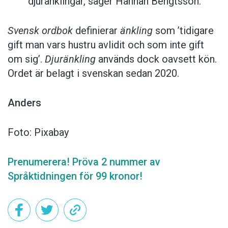
djuränklingar, säger Hannah Bengtsson.
Svensk ordbok
definierar
änkling
som ’tidigare
gift man vars hustru av­lidit och som inte gift
om sig’.
Djuränkling
används dock oavsett kön.
Ordet är belagt i svenskan sedan 2020.
Anders
Foto: Pixabay
Prenumerera! Pröva 2 nummer av
Språktidningen för 99 kronor!