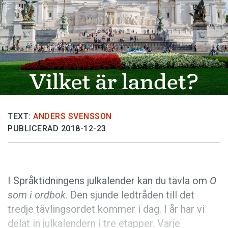
Anmäl till språkpolisen
Föreslå nyord
Annonsera
Prenumerera
Läs Språktidningen digitalt
Press
TEXT:
ANDERS SVENSSON
PUBLICERAD 2018-12-23
I Språktidningens julkalender kan du tävla om
O
som i ordbok
. Den sjunde ledtråden till det
tredje tävlingsordet kommer i dag. I år har vi
delat in julkalendern i tre etapper. Varje