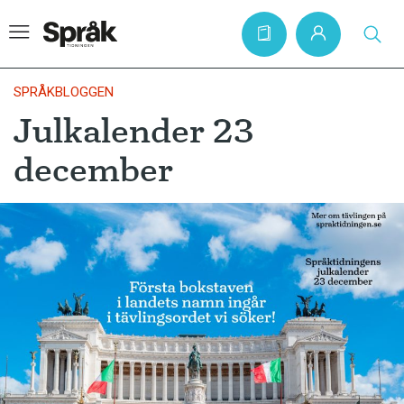
SPRÅKBLOGGEN
Julkalender 23
Hem
december
Artiklar
Krönikor
Språkfrågor
Skrivtips
Bokrecensioner
Kviss
Podden