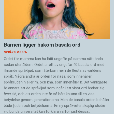
Barnen ligger bakom basala ord
SPRÅKBLOGGEN
Ordet för mamma kan ha låtit ungefär på samma sätt ända
sedan stenåldern. Ordet är ett av ungefär 40 basala ord med
liknande språkljud, som återkommer i de flesta av världens
språk. Några andra är orden för näsa, som innehåller
språkljuden n eller m, och knä, som innehåller k. Det vanligaste
är annars att de språkljud som ingår i ett visst ord ändrar sig
över tid, och att orden inte är så hårt knutna till en viss
betydelse genom generationerna. Men de basala orden behåller
både ljuden och betydelserna. En ny språkvetenskaplig studie
vid Lunds universitet kan förklara varför just dessa…