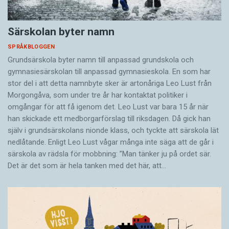
Särskolan byter namn
SPRÅKBLOGGEN
Grundsärskola byter namn till anpassad grundskola och
gymnasiesärskolan till anpassad gymnasieskola. En som har
stor del i att detta namnbyte sker är artonåriga Leo Lust från
Morgongåva, som under tre år har kontaktat politiker i
omgångar för att få igenom det. Leo Lust var bara 15 år när
han skickade ett medborgarförslag till riksdagen. Då gick han
själv i grundsärskolans nionde klass, och tyckte att särskola lät
nedlåtande. Enligt Leo Lust vågar många inte säga att de går i
särskola av rädsla för mobbning: ”Man tänker ju på ordet sär.
Det är det som är hela tanken med det här, att…