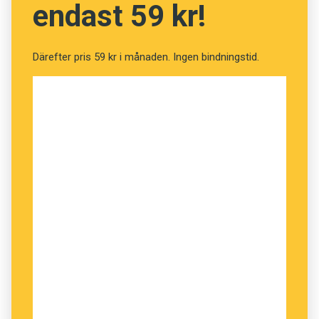
endast 59 kr!
genom att besvara en fråga. Varje dag behöver
du lista ut vilket land en bild är tagen i. Den
första bokstaven i landets namn ingår i
Därefter pris 59 kr i månaden. Ingen bindningstid.
tävlingsordet. För att bilda tävlingsordet
behöver du kasta om bokstäverna i rätt ordning.
Samtliga tre tävlingsord är begrepp som
används inom språkvetenskapen. Om du till
exempel har bokstäverna t, s, v, l, i, n, g och i är
det alltså
lingvist
som är det korrekta
tävlingsordet och inte
vitlings
.
Ledtrådarna publiceras här på webben, på
Twitter
, på
Facebook
och på
Instagram
.
Dina tävlingsord mejlar du till
anders@spraktidningen.se
. Vi behöver dina