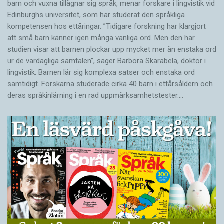
barn och vuxna tillägnar sig språk, menar forskare i lingvistik vid
Edinburghs universitet, som har studerat den språkliga
kompetensen hos ettåringar. ”Tidigare forskning har klargjort
att små barn känner igen många vanliga ord. Men den här
studien visar att barnen plockar upp mycket mer än enstaka ord
ur de vardagliga samtalen”, säger Barbora Skarabela, doktor i
lingvistik. Barnen lär sig komplexa satser och enstaka ord
samtidigt. Forskarna studerade cirka 40 barn i ettårsåldern och
deras språkinlärning i en rad uppmärksamhetstester.…