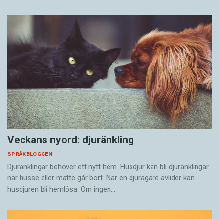
Veckans nyord: djuränkling
SPRÅKBLOGGEN
Djuränklingar behöver ett nytt hem. Husdjur kan bli djuränklingar
när husse eller matte går bort. När en djurägare avlider kan
husdjuren bli hemlösa. Om ingen…