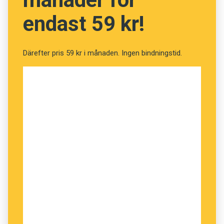
Varje dag får du en bokstav till tävlingsordet
endast 59 kr!
genom att besvara en fråga. Varje dag behöver
du lista ut vilket land en bild är tagen i. Den
första bokstaven i landets namn ingår i
Därefter pris 59 kr i månaden. Ingen bindningstid.
tävlingsordet. För att bilda tävlingsordet
behöver du kasta om bokstäverna i rätt ordning.
Samtliga tre tävlingsord är begrepp som
används inom språkvetenskapen. Om du till
exempel har bokstäverna t, s, v, l, i, n, g och i är
det alltså
lingvist
som är det korrekta
tävlingsordet och inte
vitlings
.
Ledtrådarna publiceras här på webben, på
Twitter
, på
Facebook
och på
Instagram
.
Dina tävlingsord mejlar du till