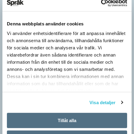
Denna webbplats använder cookies
Vi använder enhetsidentifierare för att anpassa innehållet
och annonserna till användarna, tillhandahålla funktioner
för sociala medier och analysera vår trafik. Vi
vidarebefordrar även sådana identifierare och annan
information från din enhet till de sociala medier och
annons- och analysföretag som vi samarbetar med.
Dessa kan i sin tur kombinera informationen med annan
Särskolan byter namn
information som du har tillhandahållit eller som de har
SPRÅKBLOGGEN
samlat in när du har använt deras tjänster.
Grundsärskola byter namn till anpassad grundskola och
Visa detaljer
gymnasiesärskolan till anpassad gymnasieskola. En som har
stor del i att detta namnbyte sker är artonåriga Leo Lust…
Tillåt alla