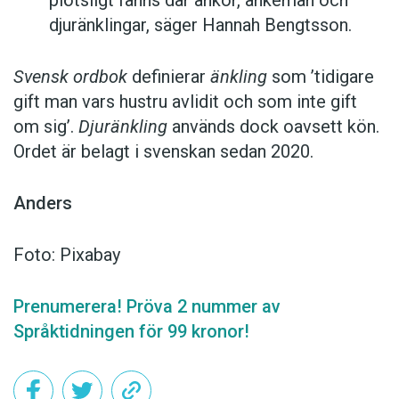
djuränklingar, säger Hannah Bengtsson.
Svensk ordbok
definierar
änkling
som ’tidigare
gift man vars hustru av­lidit och som inte gift
om sig’.
Djuränkling
används dock oavsett kön.
Ordet är belagt i svenskan sedan 2020.
Anders
Foto: Pixabay
Prenumerera! Pröva 2 nummer av
Språktidningen för 99 kronor!