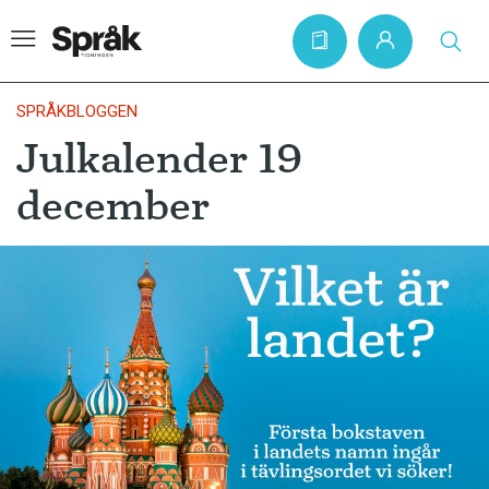
SPRÅKBLOGGEN
Julkalender 19
Hem
december
Artiklar
Krönikor
Språkfrågor
Skrivtips
Bokrecensioner
Kviss
Podden