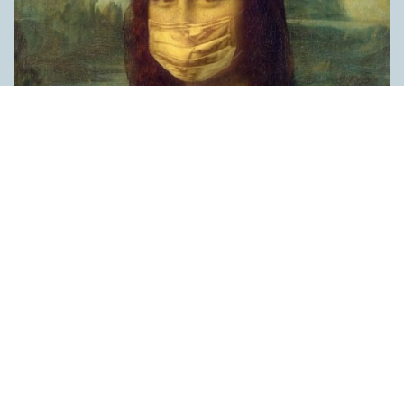
Covid, schmovid – rimmen som lättar upp i
pandemin
SPRÅKBLOGGEN
Corona, schmorona – covid, schmovid – pandemic,
schmandemic. Det kan se barnsligt ut, men den här sortens
lekfulla rim fyller en funktion, även bland vuxna. Det handlar om
reduplikationer, det vill säga när ett ord upprepas. I detta fall
inleder ett ”schm” eller ”shm” det upprepade ordet. ”Schm”-
rimmen kommer ursprungligen från jiddish, men har kommit att
användas mer allmänt i engelskan, särskilt i USA, bland annat
för att markera ironi, hån eller skepsis. Men enligt en studie på
Malmö universitet används den här sortens reduplikationer nu
ofta för att lätta upp stämningen under coronapandemin. ”När