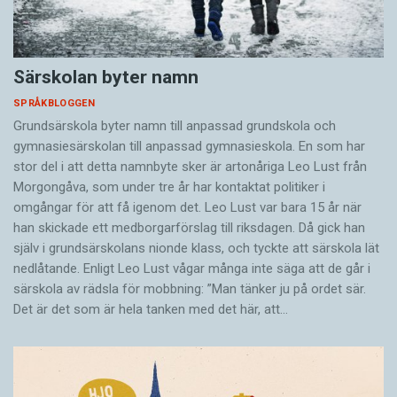
Särskolan byter namn
SPRÅKBLOGGEN
Grundsärskola byter namn till anpassad grundskola och
gymnasiesärskolan till anpassad gymnasieskola. En som har
stor del i att detta namnbyte sker är artonåriga Leo Lust från
Morgongåva, som under tre år har kontaktat politiker i
omgångar för att få igenom det. Leo Lust var bara 15 år när
han skickade ett medborgarförslag till riksdagen. Då gick han
själv i grundsärskolans nionde klass, och tyckte att särskola lät
nedlåtande. Enligt Leo Lust vågar många inte säga att de går i
särskola av rädsla för mobbning: ”Man tänker ju på ordet sär.
Det är det som är hela tanken med det här, att…