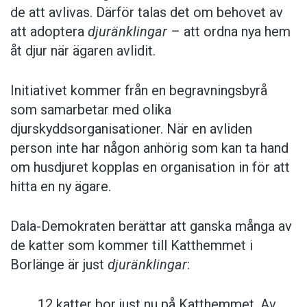
de att avlivas. Därför talas det om behovet av
att adoptera
djuränklingar
– att ordna nya hem
åt djur när ägaren avlidit.
Initiativet kommer från en begravningsbyrå
som samarbetar med olika
djurskyddsorganisationer. När en avliden
person inte har någon anhörig som kan ta hand
om husdjuret kopplas en organisation in för att
hitta en ny ägare.
Dala-Demokraten berättar att ganska många av
de katter som kommer till Katthemmet i
Borlänge är just
djuränklingar
:
12 katter bor just nu på Katthemmet. Av