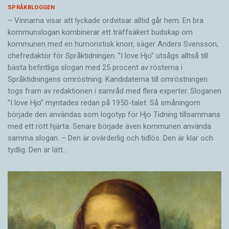
SPRÅKBLOGGEN
– Vinnarna visar att lyckade ordvitsar alltid går hem. En bra
kommunslogan kombinerar ett träffsäkert budskap om
kommunen med en humoristisk knorr, säger Anders Svensson,
chefredaktör för Språktidningen. ”I love Hjo” utsågs alltså till
bästa befintliga slogan med 25 procent av rösterna i
Språktidningens omröstning. Kandidaterna till omröstningen
togs fram av redaktionen i samråd med flera experter. Sloganen
”I love Hjo” myntades redan på 1950-talet. Så småningom
började den användas som logotyp för Hjo Tidning tillsammans
med ett rött hjärta. Senare började även kommunen använda
samma slogan. – Den är ovärderlig och tidlös. Den är klar och
tydlig. Den är lätt…