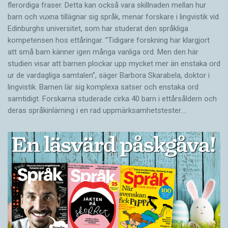
flerordiga fraser. Detta kan också vara skillnaden mellan hur
barn och vuxna tillägnar sig språk, menar forskare i lingvistik vid
Edinburghs universitet, som har studerat den språkliga
kompetensen hos ettåringar. ”Tidigare forskning har klargjort
att små barn känner igen många vanliga ord. Men den här
studien visar att barnen plockar upp mycket mer än enstaka ord
ur de vardagliga samtalen”, säger Barbora Skarabela, doktor i
lingvistik. Barnen lär sig komplexa satser och enstaka ord
samtidigt. Forskarna studerade cirka 40 barn i ettårsåldern och
deras språkinlärning i en rad uppmärksamhetstester.…