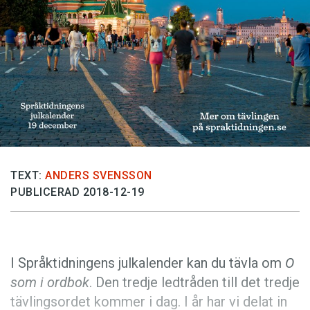
Anmäl till språkpolisen
Föreslå nyord
Annonsera
Prenumerera
Läs Språktidningen digitalt
Press
TEXT:
ANDERS SVENSSON
PUBLICERAD 2018-12-19
I Språktidningens julkalender kan du tävla om
O
som i ordbok
. Den tredje ledtråden till det tredje
tävlingsordet kommer i dag. I år har vi delat in