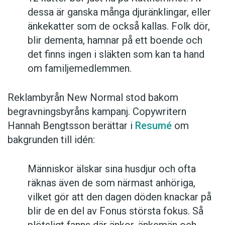
dessa är ganska många djuränklingar, eller
änkekatter som de också kallas. Folk dör,
blir dementa, hamnar på ett boende och
det finns ingen i släkten som kan ta hand
om familjemedlemmen.
Reklambyrån New Normal stod bakom
begravningsbyråns kampanj. Copywritern
Hannah Bengtsson berättar i
Resumé
om
bakgrunden till idén:
Människor älskar sina husdjur och ofta
räknas även de som närmast anhöriga,
vilket gör att den dagen döden knackar på
blir de en del av Fonus största fokus. Så
plötsligt fanns där änkor, änkemän och