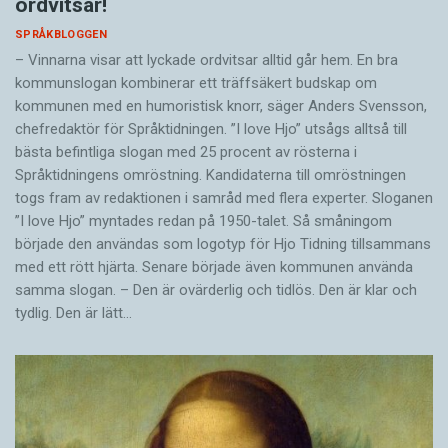
ordvitsar!
SPRÅKBLOGGEN
– Vinnarna visar att lyckade ordvitsar alltid går hem. En bra
kommunslogan kombinerar ett träffsäkert budskap om
kommunen med en humoristisk knorr, säger Anders Svensson,
chefredaktör för Språktidningen. ”I love Hjo” utsågs alltså till
bästa befintliga slogan med 25 procent av rösterna i
Språktidningens omröstning. Kandidaterna till omröstningen
togs fram av redaktionen i samråd med flera experter. Sloganen
”I love Hjo” myntades redan på 1950-talet. Så småningom
började den användas som logotyp för Hjo Tidning tillsammans
med ett rött hjärta. Senare började även kommunen använda
samma slogan. – Den är ovärderlig och tidlös. Den är klar och
tydlig. Den är lätt…