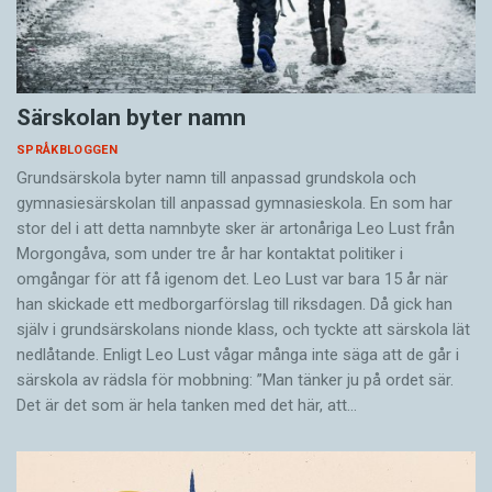
Särskolan byter namn
SPRÅKBLOGGEN
Grundsärskola byter namn till anpassad grundskola och
gymnasiesärskolan till anpassad gymnasieskola. En som har
stor del i att detta namnbyte sker är artonåriga Leo Lust från
Morgongåva, som under tre år har kontaktat politiker i
omgångar för att få igenom det. Leo Lust var bara 15 år när
han skickade ett medborgarförslag till riksdagen. Då gick han
själv i grundsärskolans nionde klass, och tyckte att särskola lät
nedlåtande. Enligt Leo Lust vågar många inte säga att de går i
särskola av rädsla för mobbning: ”Man tänker ju på ordet sär.
Det är det som är hela tanken med det här, att…