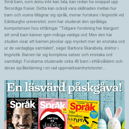
Små barn, som ännu inte kan tala, kan redan ha snappat upp
flerordiga fraser. Detta kan också vara skillnaden mellan hur
barn och vuxna tillägnar sig språk, menar forskare i lingvistik vid
Edinburghs universitet, som har studerat den språkliga
kompetensen hos ettåringar. ”Tidigare forskning har klargjort
att små barn känner igen många vanliga ord. Men den här
studien visar att barnen plockar upp mycket mer än enstaka ord
ur de vardagliga samtalen”, säger Barbora Skarabela, doktor i
lingvistik. Barnen lär sig komplexa satser och enstaka ord
samtidigt. Forskarna studerade cirka 40 barn i ettårsåldern och
deras språkinlärning i en rad uppmärksamhetstester.…