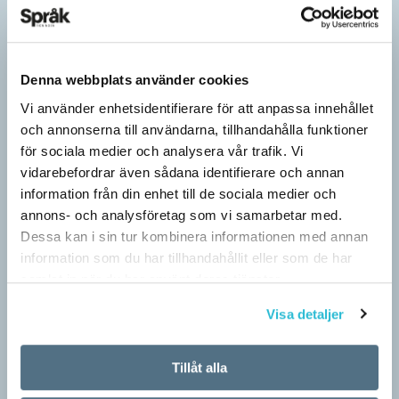
Denna webbplats använder cookies
Vi använder enhetsidentifierare för att anpassa innehållet
och annonserna till användarna, tillhandahålla funktioner
för sociala medier och analysera vår trafik. Vi
vidarebefordrar även sådana identifierare och annan
information från din enhet till de sociala medier och
annons- och analysföretag som vi samarbetar med.
Dessa kan i sin tur kombinera informationen med annan
Särskolan byter namn
information som du har tillhandahållit eller som de har
samlat in när du har använt deras tjänster.
SPRÅKBLOGGEN
Grundsärskola byter namn till anpassad grundskola och
Visa detaljer
gymnasiesärskolan till anpassad gymnasieskola. En som har
stor del i att detta namnbyte sker är artonåriga Leo Lust…
Tillåt alla