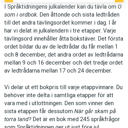
I Språktidningens julkalender kan du tävla om
O
som i ordbok
. Den åttonde och sista ledtråden
till det andra tävlingsordet kommer i dag. I år
har vi delat in julkalendern i tre etapper. Varje
tävlingsord innehåller åtta bokstäver. Det första
ordet bildar du av de ledtrådar du får mellan 1
och 8 december, det andra ordet av ledtrådarna
mellan 9 och 16 december och det tredje ordet
av ledtrådarna mellan 17 och 24 december.
Vi delar ut ett bokpris till varje etappvinnare. Du
behöver inte delta i samtliga etapper för att
vara med i utlottningen. Den som vinner den
sista etappen får dessutom
När går skam på
torra land?
Det är en bok med 245 språkfrågor
som Språktidningen ger ut just före jul.