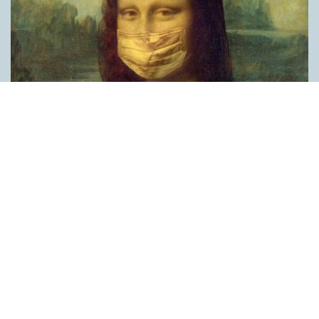
Covid, schmovid – rimmen som lättar upp i
pandemin
SPRÅKBLOGGEN
Corona, schmorona – covid, schmovid – pandemic,
schmandemic. Det kan se barnsligt ut, men den här sortens
lekfulla rim fyller en funktion, även bland vuxna. Det handlar om
reduplikationer, det vill säga när ett ord upprepas. I detta fall
inleder ett ”schm” eller ”shm” det upprepade ordet. ”Schm”-
rimmen kommer ursprungligen från jiddish, men har kommit att
användas mer allmänt i engelskan, särskilt i USA, bland annat
för att markera ironi, hån eller skepsis. Men enligt en studie på
Malmö universitet används den här sortens reduplikationer nu