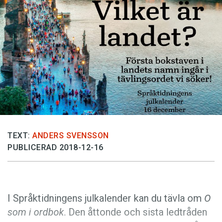
Anmäl till språkpolisen
Föreslå nyord
Annonsera
Prenumerera
Läs Språktidningen digitalt
Press
TEXT:
ANDERS SVENSSON
PUBLICERAD 2018-12-16
I Språktidningens julkalender kan du tävla om
O
som i ordbok
. Den åttonde och sista ledtråden