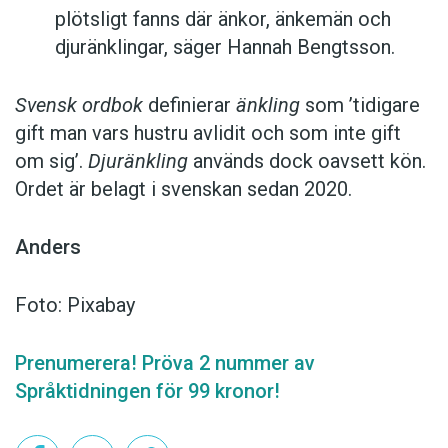
plötsligt fanns där änkor, änkemän och
djuränklingar, säger Hannah Bengtsson.
Svensk ordbok
definierar
änkling
som ’tidigare
gift man vars hustru av­lidit och som inte gift
om sig’.
Djuränkling
används dock oavsett kön.
Ordet är belagt i svenskan sedan 2020.
Anders
Foto: Pixabay
Prenumerera! Pröva 2 nummer av
Språktidningen för 99 kronor!