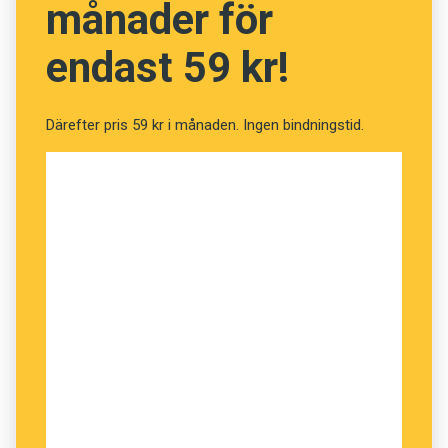
månader för
Varje dag får du en bokstav till tävlingsordet
endast 59 kr!
genom att besvara en fråga. Varje dag behöver
du lista ut vilket land en bild är tagen i. Den
första bokstaven i landets namn ingår i
Därefter pris 59 kr i månaden. Ingen bindningstid.
tävlingsordet. För att bilda tävlingsordet
behöver du kasta om bokstäverna i rätt ordning.
Samtliga tre tävlingsord är begrepp som
används inom språkvetenskapen. Om du till
exempel har bokstäverna t, s, v, l, i, n, g och i är
det alltså
lingvist
som är det korrekta
tävlingsordet och inte
vitlings
.
Ledtrådarna publiceras här på webben, på
Twitter
, på
Facebook
och på
Instagram
.