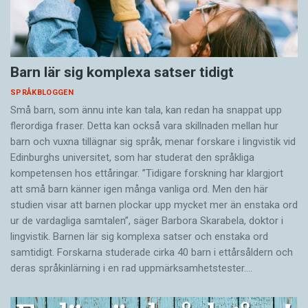
Barn lär sig komplexa satser tidigt
SPRÅKBLOGGEN
Små barn, som ännu inte kan tala, kan redan ha snappat upp
flerordiga fraser. Detta kan också vara skillnaden mellan hur
barn och vuxna tillägnar sig språk, menar forskare i lingvistik vid
Edinburghs universitet, som har studerat den språkliga
kompetensen hos ettåringar. ”Tidigare forskning har klargjort
att små barn känner igen många vanliga ord. Men den här
studien visar att barnen plockar upp mycket mer än enstaka ord
ur de vardagliga samtalen”, säger Barbora Skarabela, doktor i
lingvistik. Barnen lär sig komplexa satser och enstaka ord
samtidigt. Forskarna studerade cirka 40 barn i ettårsåldern och
deras språkinlärning i en rad uppmärksamhetstester.…