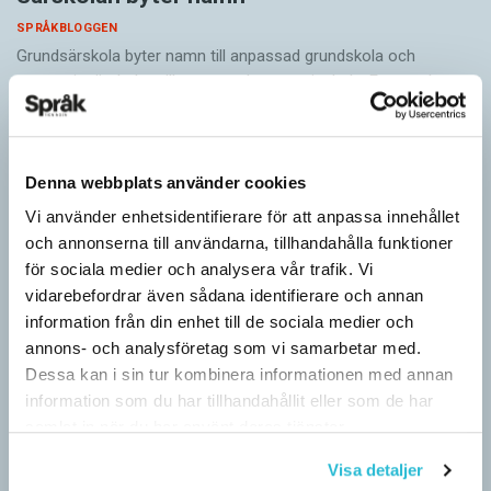
SPRÅKBLOGGEN
Grundsärskola byter namn till anpassad grundskola och
gymnasiesärskolan till anpassad gymnasieskola. En som har
stor del i att detta namnbyte sker är artonåriga Leo Lust…
Denna webbplats använder cookies
Vi använder enhetsidentifierare för att anpassa innehållet
och annonserna till användarna, tillhandahålla funktioner
för sociala medier och analysera vår trafik. Vi
vidarebefordrar även sådana identifierare och annan
information från din enhet till de sociala medier och
annons- och analysföretag som vi samarbetar med.
Dessa kan i sin tur kombinera informationen med annan
information som du har tillhandahållit eller som de har
samlat in när du har använt deras tjänster.
Visa detaljer