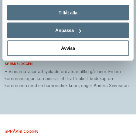
Tillåt alla
Anpassa
Pressmeddelande: Hjovisst älskar vi
Avvisa
ordvitsar!
SPRÅKBLOGGEN
– Vinnarna visar att lyckade ordvitsar alltid går hem. En bra
kommunslogan kombinerar ett träffsäkert budskap om
kommunen med en humoristisk knorr, säger Anders Svensson,
…
SPRÅKBLOGGEN