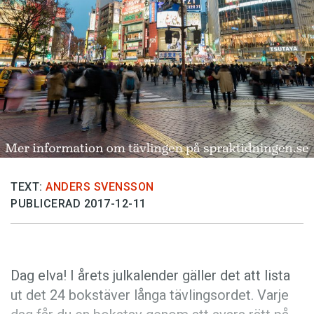
Anmäl till språkpolisen
Föreslå nyord
Annonsera
Prenumerera
Läs Språktidningen digitalt
Press
TEXT:
ANDERS SVENSSON
PUBLICERAD 2017-12-11
Dag elva! I årets julkalender gäller det att lista
ut det 24 bokstäver långa tävlingsordet. Varje