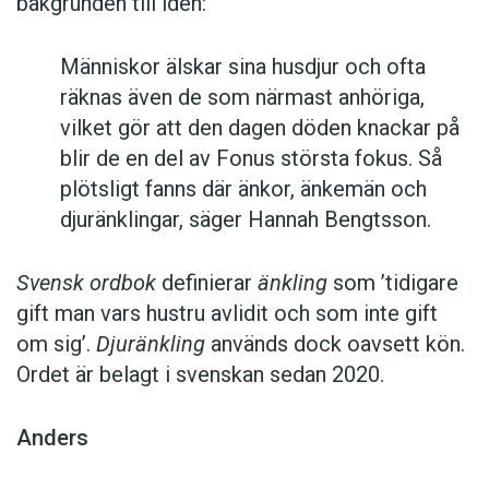
bakgrunden till idén:
Människor älskar sina husdjur och ofta
räknas även de som närmast anhöriga,
vilket gör att den dagen döden knackar på
blir de en del av Fonus största fokus. Så
plötsligt fanns där änkor, änkemän och
djuränklingar, säger Hannah Bengtsson.
Svensk ordbok
definierar
änkling
som ’tidigare
gift man vars hustru av­lidit och som inte gift
om sig’.
Djuränkling
används dock oavsett kön.
Ordet är belagt i svenskan sedan 2020.
Anders