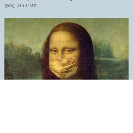
tydlig. Den är lätt…
Covid, schmovid – rimmen som lättar upp i
pandemin
SPRÅKBLOGGEN
Corona, schmorona – covid, schmovid – pandemic,
schmandemic. Det kan se barnsligt ut, men den här sortens
lekfulla rim fyller en funktion, även bland vuxna. Det handlar om