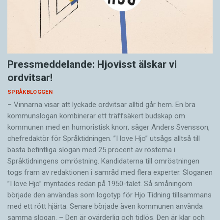
Pressmeddelande: Hjovisst älskar vi
ordvitsar!
SPRÅKBLOGGEN
– Vinnarna visar att lyckade ordvitsar alltid går hem. En bra
kommunslogan kombinerar ett träffsäkert budskap om
kommunen med en humoristisk knorr, säger Anders Svensson,
chefredaktör för Språktidningen. ”I love Hjo” utsågs alltså till
bästa befintliga slogan med 25 procent av rösterna i
Språktidningens omröstning. Kandidaterna till omröstningen
togs fram av redaktionen i samråd med flera experter. Sloganen
”I love Hjo” myntades redan på 1950-talet. Så småningom
började den användas som logotyp för Hjo Tidning tillsammans
med ett rött hjärta. Senare började även kommunen använda
samma slogan. – Den är ovärderlig och tidlös. Den är klar och