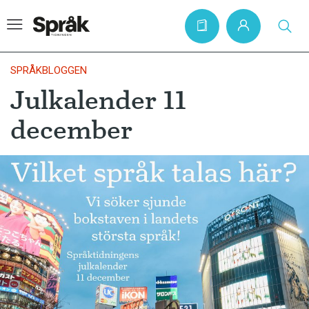
SPRÅKBLOGGEN
Julkalender 11
Hem
december
Artiklar
Krönikor
Språkfrågor
Skrivtips
Bokrecensioner
Kviss
Podden