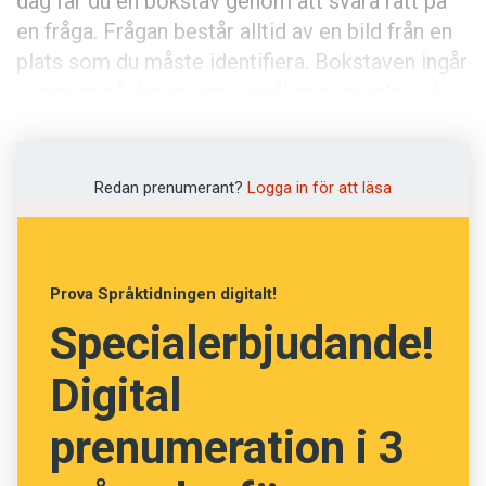
dag får du en bokstav genom att svara rätt på
en fråga. Frågan består alltid av en bild från en
plats som du måste identifiera. Bokstaven ingår
i namnet på det största språket som talas på
denna plats. I dag är det den sjunde bokstaven i
språkets namn som vi söker.
Redan prenumerant?
Logga in för att läsa
Alla som skickar in rätt lösning är med och
tävlar om ett bokpaket värt cirka 1 200 kronor.
Vi behöver din lösning senast 7 januari.
Läs mer
Prova Språktidningen digitalt!
om julkalendern här.
Specialerbjudande!
Lycka till!
Digital
prenumeration i 3