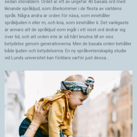
sedan stenåldern. Ordet är ett av ungefär 40 basala ord med
liknande språkljud, som återkommer i de flesta av världens
språk. Några andra är orden för näsa, som innehåller
språkljuden n eller m, och knä, som innehåller k. Det vanligaste
är annars att de språkljud som ingår i ett visst ord ändrar sig
över tid, och att orden inte är så hårt knutna till en viss
betydelse genom generationerna. Men de basala orden behåller
både ljuden och betydelserna. En ny språkvetenskaplig studie
vid Lunds universitet kan förklara varför just dessa…