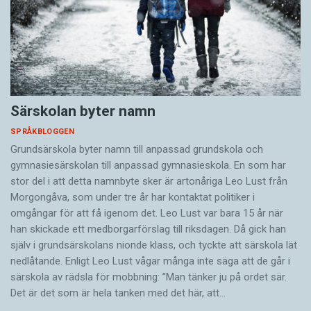
Särskolan byter namn
SPRÅKBLOGGEN
Grundsärskola byter namn till anpassad grundskola och
gymnasiesärskolan till anpassad gymnasieskola. En som har
stor del i att detta namnbyte sker är artonåriga Leo Lust från
Morgongåva, som under tre år har kontaktat politiker i
omgångar för att få igenom det. Leo Lust var bara 15 år när
han skickade ett medborgarförslag till riksdagen. Då gick han
själv i grundsärskolans nionde klass, och tyckte att särskola lät
nedlåtande. Enligt Leo Lust vågar många inte säga att de går i
särskola av rädsla för mobbning: ”Man tänker ju på ordet sär.
Det är det som är hela tanken med det här, att…