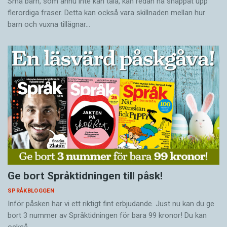
Små barn, som ännu inte kan tala, kan redan ha snappat upp
flerordiga fraser. Detta kan också vara skillnaden mellan hur
barn och vuxna tillägnar…
Ge bort Språktidningen till påsk!
SPRÅKBLOGGEN
Inför påsken har vi ett riktigt fint erbjudande. Just nu kan du ge
bort 3 nummer av Språktidningen för bara 99 kronor! Du kan