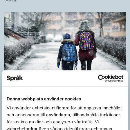
också…
Särskolan byter namn
Denna webbplats använder cookies
Vi använder enhetsidentifierare för att anpassa innehållet
SPRÅKBLOGGEN
och annonserna till användarna, tillhandahålla funktioner
Grundsärskola byter namn till anpassad grundskola och
för sociala medier och analysera vår trafik. Vi
gymnasiesärskolan till anpassad gymnasieskola. En som har
vidarebefordrar även sådana identifierare och annan
stor del i att detta namnbyte sker är artonåriga Leo Lust…