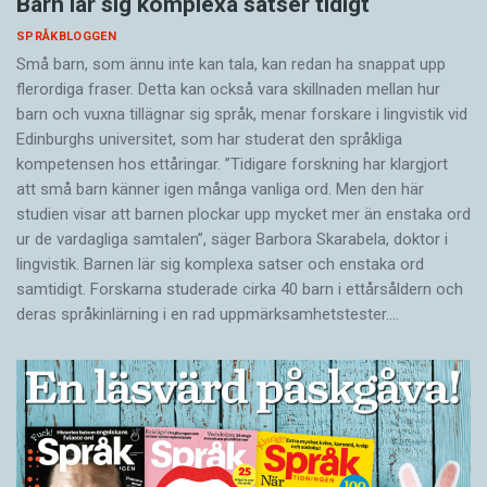
Barn lär sig komplexa satser tidigt
SPRÅKBLOGGEN
Små barn, som ännu inte kan tala, kan redan ha snappat upp
flerordiga fraser. Detta kan också vara skillnaden mellan hur
barn och vuxna tillägnar sig språk, menar forskare i lingvistik vid
Edinburghs universitet, som har studerat den språkliga
kompetensen hos ettåringar. ”Tidigare forskning har klargjort
att små barn känner igen många vanliga ord. Men den här
studien visar att barnen plockar upp mycket mer än enstaka ord
ur de vardagliga samtalen”, säger Barbora Skarabela, doktor i
lingvistik. Barnen lär sig komplexa satser och enstaka ord
samtidigt. Forskarna studerade cirka 40 barn i ettårsåldern och
deras språkinlärning i en rad uppmärksamhetstester.…