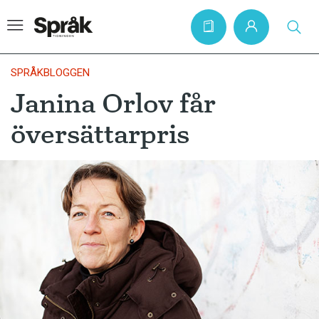
SPRÅKBLOGGEN
Janina Orlov får
Hem
översättarpris
Artiklar
Krönikor
Språkfrågor
Skrivtips
Bokrecensioner
Kviss
Podden