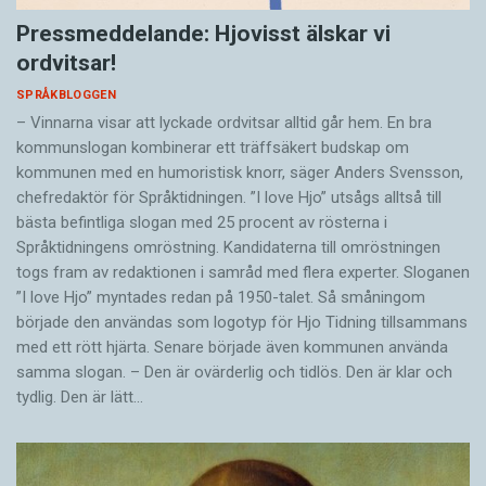
Pressmeddelande: Hjovisst älskar vi
ordvitsar!
SPRÅKBLOGGEN
– Vinnarna visar att lyckade ordvitsar alltid går hem. En bra
kommunslogan kombinerar ett träffsäkert budskap om
kommunen med en humoristisk knorr, säger Anders Svensson,
chefredaktör för Språktidningen. ”I love Hjo” utsågs alltså till
bästa befintliga slogan med 25 procent av rösterna i
Språktidningens omröstning. Kandidaterna till omröstningen
togs fram av redaktionen i samråd med flera experter. Sloganen
”I love Hjo” myntades redan på 1950-talet. Så småningom
började den användas som logotyp för Hjo Tidning tillsammans
med ett rött hjärta. Senare började även kommunen använda
samma slogan. – Den är ovärderlig och tidlös. Den är klar och
tydlig. Den är lätt…