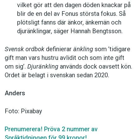
vilket gör att den dagen döden knackar på
blir de en del av Fonus största fokus. Så
plötsligt fanns där änkor, änkemän och
djuränklingar, säger Hannah Bengtsson.
Svensk ordbok
definierar
änkling
som ’tidigare
gift man vars hustru av­lidit och som inte gift
om sig’.
Djuränkling
används dock oavsett kön.
Ordet är belagt i svenskan sedan 2020.
Anders
Foto: Pixabay
Prenumerera! Pröva 2 nummer av
Språktidningen för 99 kronor!