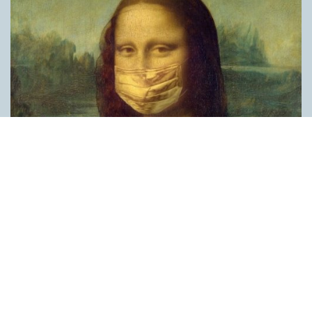
Covid, schmovid – rimmen som lättar upp i
pandemin
SPRÅKBLOGGEN
Corona, schmorona – covid, schmovid – pandemic,
schmandemic. Det kan se barnsligt ut, men den här sortens
lekfulla rim fyller en funktion, även bland vuxna. Det handlar om
reduplikationer, det vill säga när ett ord upprepas. I detta fall
inleder ett ”schm” eller ”shm” det upprepade ordet. ”Schm”-
rimmen kommer ursprungligen från jiddish, men har kommit att
användas mer allmänt i engelskan, särskilt i USA, bland annat