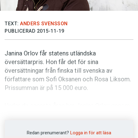
Anmäl till språkpolisen
Föreslå nyord
TEXT:
ANDERS SVENSSON
Annonsera
PUBLICERAD 2015-11-19
Prenumerera
Läs Språktidningen digitalt
Janina Orlov får statens utländska
Press
översättarpris. Hon får det för sina
översättningar från finska till svenska av
författare som Sofi Oksanen och Rosa Liksom.
Prissumman är på 15 000 euro.
Under de senaste åren har Janina Orlov genom
sina översättningar öppnat dörrar för finska
författare i Sverige. Hon har inte bara översatt
romaner, utan också barnlitteratur som Aino
Redan prenumerant?
Logga in för att läsa