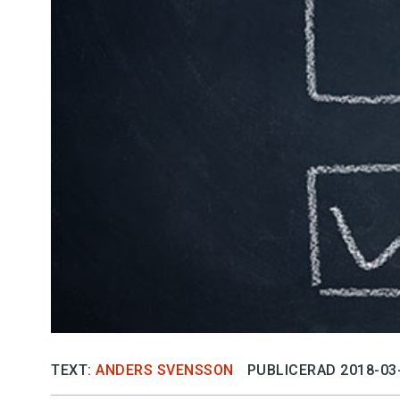
Kviss
Podden
Anmäl till 
Föreslå nyo
Annonsera
Prenumerer
Läs Språkti
TEXT:
ANDERS SVENSSON
PUBLICERAD 2018-03
Press