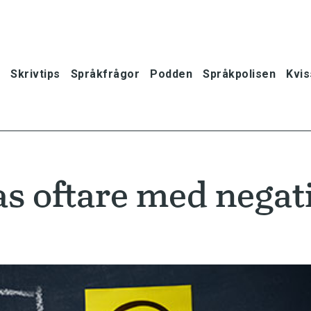
Skrivtips
Språkfrågor
Podden
Språkpolisen
Kvis
as oftare med negat
oner