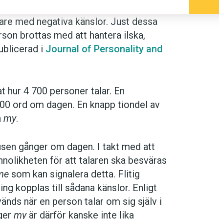
re med negativa känslor. Just dessa
son brottas med att hantera ilska,
ublicerad i
Journal of Personality and
t hur 4 700 personer talar. En
00 ord om dagen. En knapp tiondel av
h
my
.
usen gånger om dagen. I takt med att
nolikheten för att talaren ska besväras
me
som kan signalera detta. Flitig
ng kopplas till sådana känslor. Enligt
änds när en person talar om sig själv i
äger
my
är därför kanske inte lika