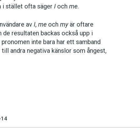
i stället ofta säger
I
och
me
.
 användare av
I
,
me
och
my
är oftare
h de resultaten backas också upp i
ga pronomen inte bara har ett samband
till andra negativa känslor som ångest,
-14