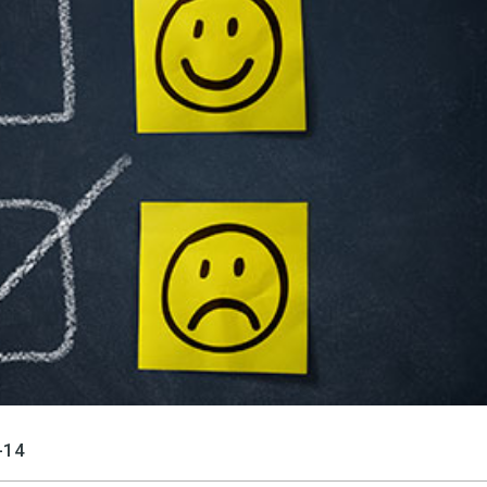
språkpolisen
rd
a
dningen digitalt
-14