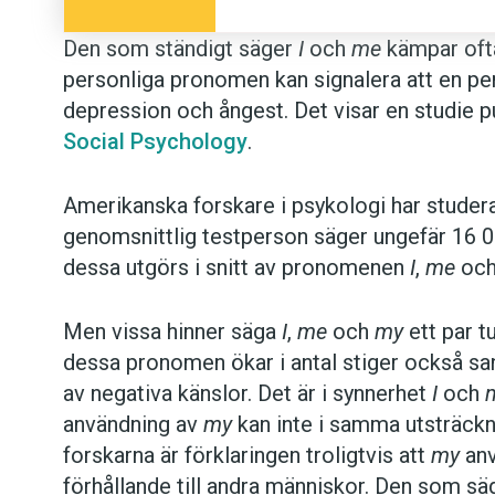
Den som ständigt säger
I
och
me
kämpar ofta
personliga pronomen kan signalera att en per
depression och ångest. Det visar en studie p
Social Psychology
.
Amerikanska forskare i psykologi har studera
genomsnittlig testperson säger ungefär 16 0
dessa utgörs i snitt av pronomenen
I
,
me
oc
Men vissa hinner säga
I
,
me
och
my
ett par t
dessa pronomen ökar i antal stiger också san
av negativa känslor. Det är i synnerhet
I
och
användning av
my
kan inte i samma utsträckni
forskarna är förklaringen troligtvis att
my
anv
förhållande till andra människor. Den som s