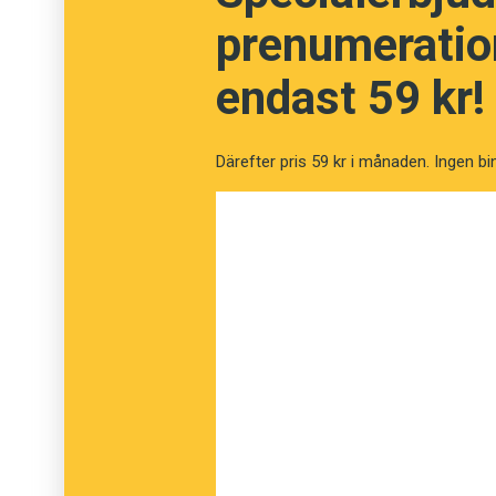
upptagen av de egna känslorna som den som 
prenumeration
Personer som i både tal och skrift är flitiga
endast 59 kr!
deprimerade. Det visar tidigare forskning oc
denna studie. Nyheten är att vissa personli
Därefter pris 59 kr i månaden. Ingen bi
med depression. Det finns också en koppling 
ilska och oro.
Anders
Foto: Istockphoto