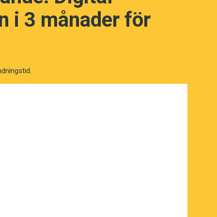
i stället ofta säger
I
och
me
.
 i 3 månader för
 användare av
I
,
me
och
my
är oftare
h de resultaten backas också upp i
ga pronomen inte bara har ett samband
ndningstid.
till andra negativa känslor som ångest,