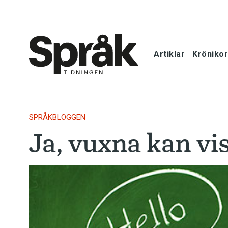
Artiklar
Krönikor
Hem
Artiklar
SPRÅKBLOGGEN
Ja, vuxna kan vis
Krönikor
Språkfrågor
Skrivtips
Bokrecensi