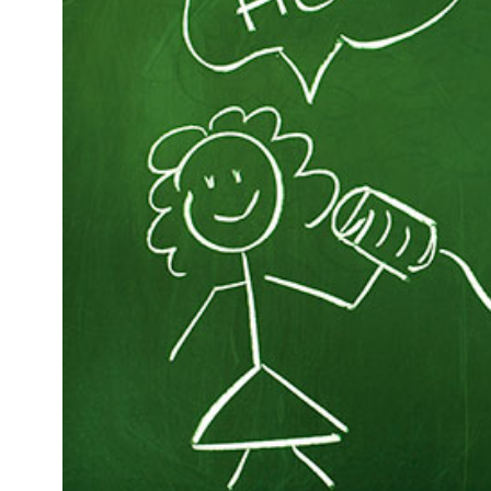
Kviss
Podden
Anmäl till 
Föreslå nyo
Annonsera
Prenumerer
Läs Språkti
Press