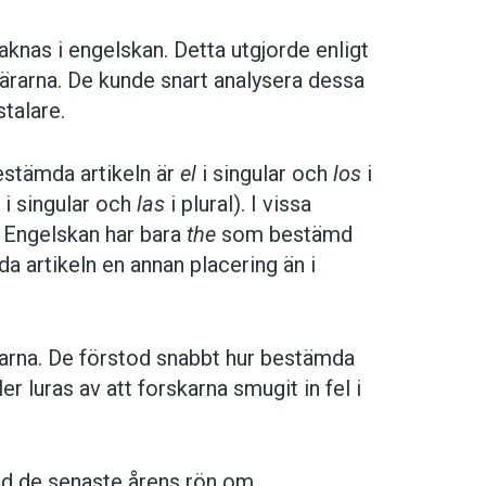
nas i engelskan. Detta utgjorde enligt
ärarna. De kunde snart analysera dessa
talare.
estämda artikeln är
el
i singular och
los
i
i singular och
las
i plural). I vissa
. Engelskan har bara
the
som bestämd
a artikeln en annan placering än i
rarna. De förstod snabbt hur bestämda
ler luras av att forskarna smugit in fel i
med de senaste årens rön om