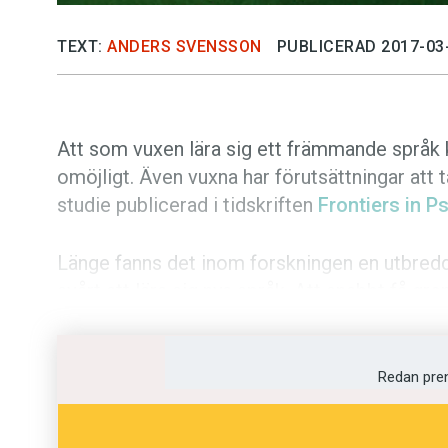
TEXT:
ANDERS SVENSSON
PUBLICERAD 2017-03
Att som vuxen lära sig ett främmande språk k
omöjligt. Även vuxna har förutsättningar att t
studie publicerad i tidskriften
Frontiers in 
Länge fanns det inom forskningen en utbredd
svårt att lära sig nya språk. Att snabbt få 
främst vara förbehållet barn. Men senare forsk
kognitiva hinder för vuxna att lära sig nya spr
Redan pre
Tvärtom kan även vuxna tala nya språk flytand
romanska språk vid University of California i