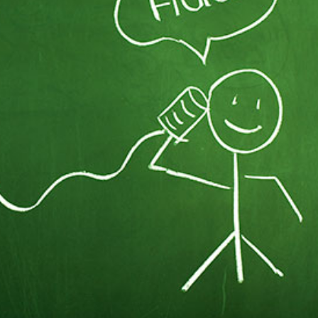
språkpolisen
rd
a
dningen digitalt