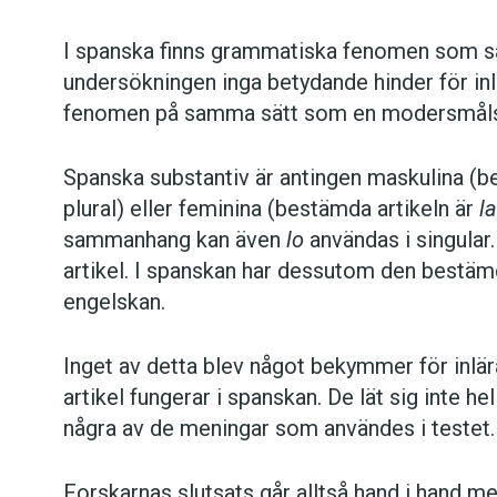
I spanska finns grammatiska fenomen som sak
undersökningen inga betydande hinder för inl
fenomen på samma sätt som en modersmåls
Spanska substantiv är antingen maskulina (b
plural) eller feminina (bestämda artikeln är
la
sammanhang kan även
lo
användas i singular
artikel. I spanskan har dessutom den bestämd
engelskan.
Inget av detta blev något bekymmer för inlä
artikel fungerar i spanskan. De lät sig inte hel
några av de meningar som användes i testet.
Forskarnas slutsats går alltså hand i hand 