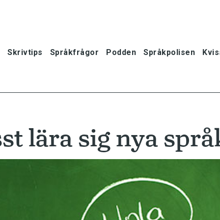
Skrivtips
Språkfrågor
Podden
Språkpolisen
Kvis
st lära sig nya språ
oner