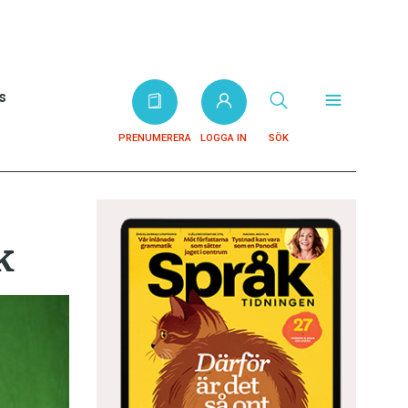
s
PRENUMERERA
LOGGA IN
SÖK
k