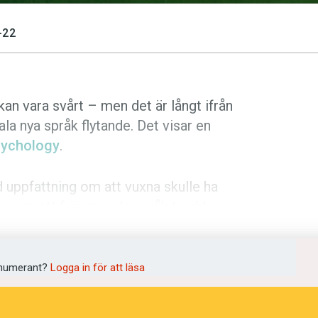
-22
an vara svårt – men det är långt ifrån
ala nya språk flytande. Det visar en
Psychology
.
 uppfattning om att vuxna skulle ha
grepp om ett främmande språk troddes
ning har visat att det inte finns några
åk.
numerant?
Logga in för att läsa
e. Det fastslår forskare i psykologi och
 Riverside, USA. De har studerat hur